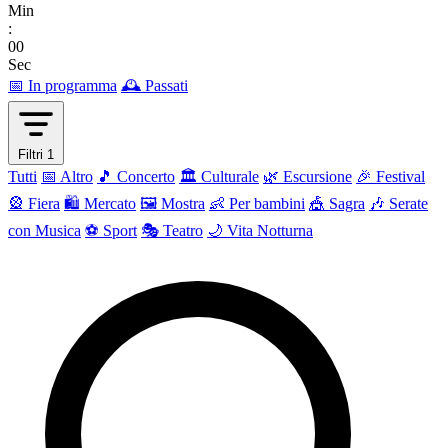
Min
:
00
Sec
📅 In programma
🕰 Passati
Filtri
1
Tutti
📅 Altro
🎵 Concerto
🏛️ Culturale
🌿 Escursione
🎉 Festival
🎡 Fiera
🛍️ Mercato
🖼 Mostra
👶 Per bambini
🎪 Sagra
🎶 Serate
con Musica
⚽ Sport
🎭 Teatro
🌙 Vita Notturna