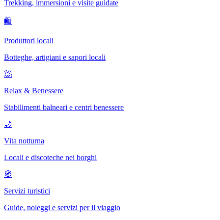
Trekking, immersioni e visite guidate
🛍
Produttori locali
Botteghe, artigiani e sapori locali
🧖
Relax & Benessere
Stabilimenti balneari e centri benessere
🌙
Vita notturna
Locali e discoteche nei borghi
🧭
Servizi turistici
Guide, noleggi e servizi per il viaggio