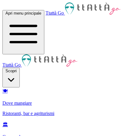
Ttattà Go
Apri menu principale
Ttattà Go
Scopri
🍽
Dove mangiare
Ristoranti, bar e agriturismi
🏛