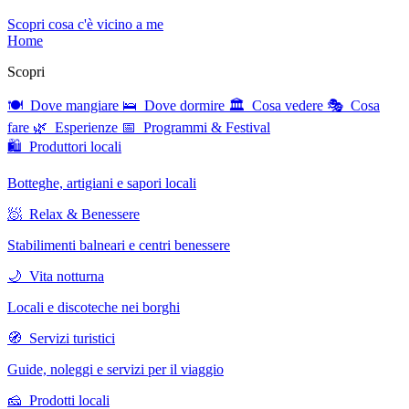
Scopri cosa c'è vicino a me
Home
Scopri
🍽 Dove mangiare
🛌 Dove dormire
🏛 Cosa vedere
🎭 Cosa
fare
🌿 Esperienze
📅 Programmi & Festival
🛍 Produttori locali
Botteghe, artigiani e sapori locali
🧖 Relax & Benessere
Stabilimenti balneari e centri benessere
🌙 Vita notturna
Locali e discoteche nei borghi
🧭 Servizi turistici
Guide, noleggi e servizi per il viaggio
🧀 Prodotti locali