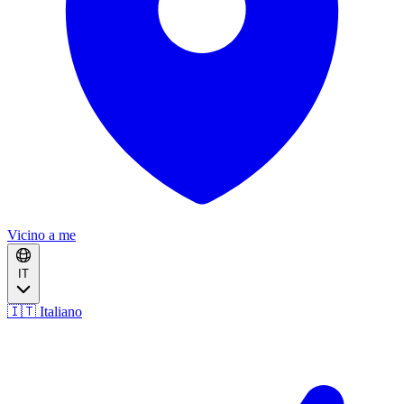
Vicino a me
IT
🇮🇹 Italiano