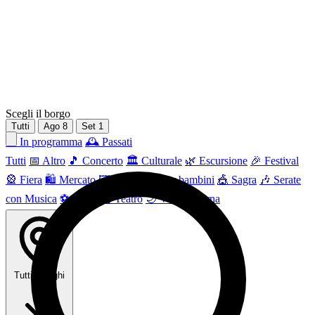
Scegli il borgo
Tutti
Ago
8
Set
1
📅 In programma
🕰 Passati
Tutti
📅 Altro
🎵 Concerto
🏛️ Culturale
🌿 Escursione
🎉 Festival
🎡 Fiera
🛍️ Mercato
🖼 Mostra
👶 Per bambini
🎪 Sagra
🎶 Serate
con Musica
⚽ Sport
🎭 Teatro
🌙 Vita Notturna
Tutti i borghi