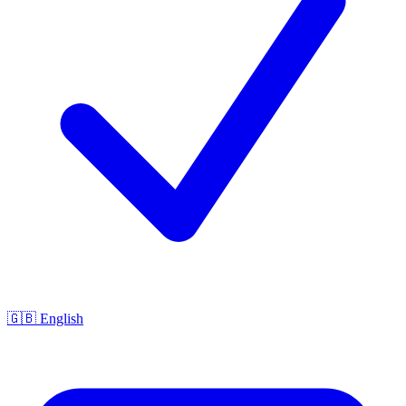
🇬🇧 English