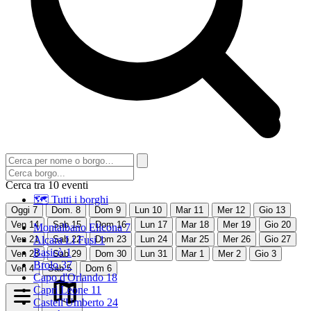
Cerca tra 10 eventi
🗺 Tutti i borghi
Oggi
7
Dom.
8
Dom
9
Lun
10
Mar
11
Mer
12
Gio
13
Ven
14
Sab
15
Dom
16
Lun
17
Mar
18
Mer
19
Gio
20
Montalbano Elicona
7
Ven
21
Alcara Li Fusi
Sab
22
Dom
1
23
Lun
24
Mar
25
Mer
26
Gio
27
Basicò
1
Ven
28
Sab
29
Dom
30
Lun
31
Mar
1
Mer
2
Gio
3
Brolo
37
Ven
4
Sab
5
Dom
6
Capo d'Orlando
18
Capri Leone
11
Castell'Umberto
24