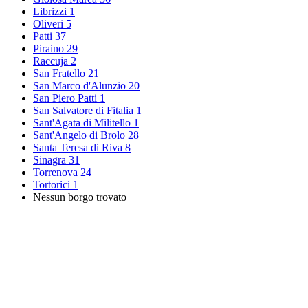
Librizzi
1
Oliveri
5
Patti
37
Piraino
29
Raccuja
2
San Fratello
21
San Marco d'Alunzio
20
San Piero Patti
1
San Salvatore di Fitalia
1
Sant'Agata di Militello
1
Sant'Angelo di Brolo
28
Santa Teresa di Riva
8
Sinagra
31
Torrenova
24
Tortorici
1
Nessun borgo trovato