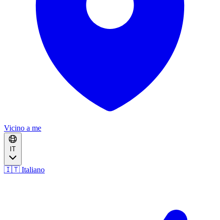
Vicino a me
IT
🇮🇹 Italiano