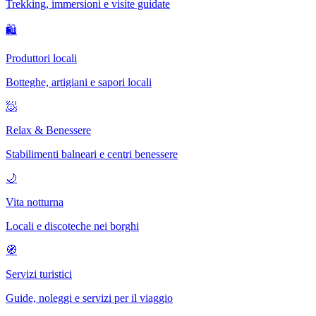
Trekking, immersioni e visite guidate
🛍
Produttori locali
Botteghe, artigiani e sapori locali
🧖
Relax & Benessere
Stabilimenti balneari e centri benessere
🌙
Vita notturna
Locali e discoteche nei borghi
🧭
Servizi turistici
Guide, noleggi e servizi per il viaggio