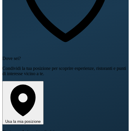
Dove sei?
Condividi la tua posizione per scoprire esperienze, ristoranti e punti
di interesse vicino a te.
Usa la mia posizione