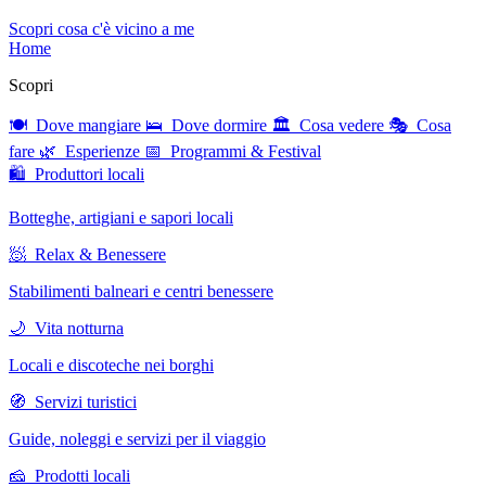
Scopri cosa c'è vicino a me
Home
Scopri
🍽 Dove mangiare
🛌 Dove dormire
🏛 Cosa vedere
🎭 Cosa
fare
🌿 Esperienze
📅 Programmi & Festival
🛍 Produttori locali
Botteghe, artigiani e sapori locali
🧖 Relax & Benessere
Stabilimenti balneari e centri benessere
🌙 Vita notturna
Locali e discoteche nei borghi
🧭 Servizi turistici
Guide, noleggi e servizi per il viaggio
🧀 Prodotti locali