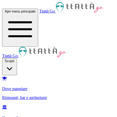
Ttattà Go
Apri menu principale
Ttattà Go
Scopri
🍽
Dove mangiare
Ristoranti, bar e agriturismi
🏛