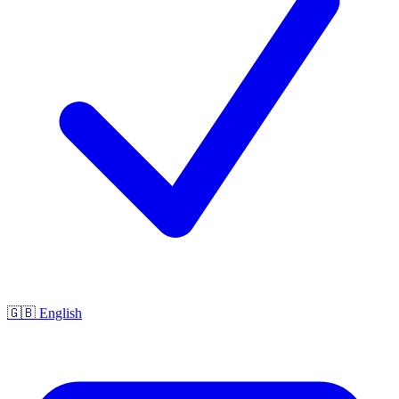
🇬🇧 English