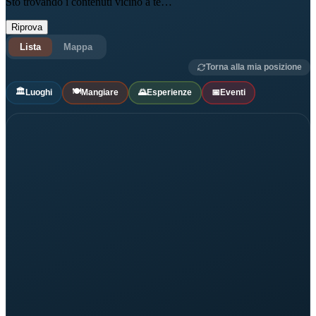
Sto trovando i contenuti vicino a te…
Riprova
Lista
Mappa
Torna alla mia posizione
🏛
🍽
Luoghi
Mangiare
🌄
Esperienze
📅
Eventi