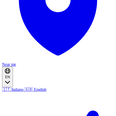
Near me
EN
🇮🇹 Italiano
🇬🇧 English