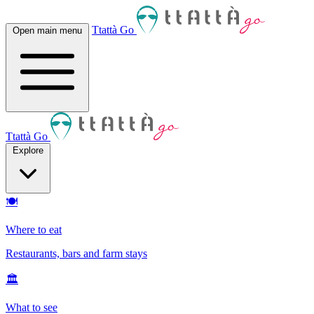
Ttattà Go
Open main menu
Ttattà Go
Explore
🍽
Where to eat
Restaurants, bars and farm stays
🏛
What to see