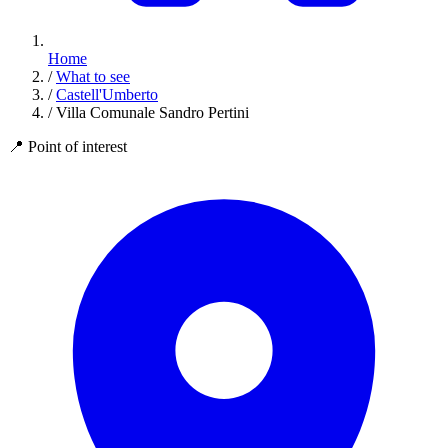
Home
/
What to see
/
Castell'Umberto
/
Villa Comunale Sandro Pertini
📍
Point of interest