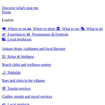
Discover what's near me
Home
Explore
🍽 Where to eat
🛌 Where to sleep
🏛 What to see
🎭 What to do
🌿 Experiences
📅 Programmes & Festivals
🛍 Local producers
Artisan shops, craftsmen and local flavours
🧖 Relax & Wellness
Beach clubs and wellness centres
🌙 Nightlife
Bars and clubs in the villages
🧭 Tourist services
Guides, rentals and travel services
🧀 Local products