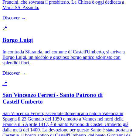
Francini, che sovrasta il presbiterio. La Chiesa è oggi dedicata a
Maria SS. Assunta.
Discover →
📍
Borgo Luigi
In contrada Sfaranda, nel comune di Castell'Umberto, si arriva a
Borgo Luigi, un piccolo e grazioso borgo antico adornato con
splendidi fiori.
Discover →
📍
San Vincenzo Ferreri - Santo Patrono di
Castell'Umberto
San Vincenzo Ferreri, sacerdote domenicano nato a Valencia in
Spagna il 23 Gennaio del 1350 e morto a Vannes nel nord della
Francia il 5 Aprile 1417, è il Santo Patrono di Castell'Umberto già
dalla metà del 1400. La devozione per questo Santo è stata portata a
Castania, il borgo antico di Castell'Umberto, dal beato Giovanni da