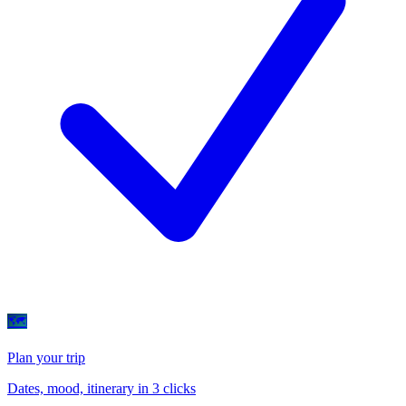
🗺
Plan your trip
Dates, mood, itinerary in 3 clicks