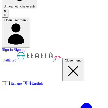
Attiva notifiche eventi
0
Open user menu
Sign in
Sign up
Ttattà Go
Close menu
🇮🇹 Italiano
🇬🇧 English