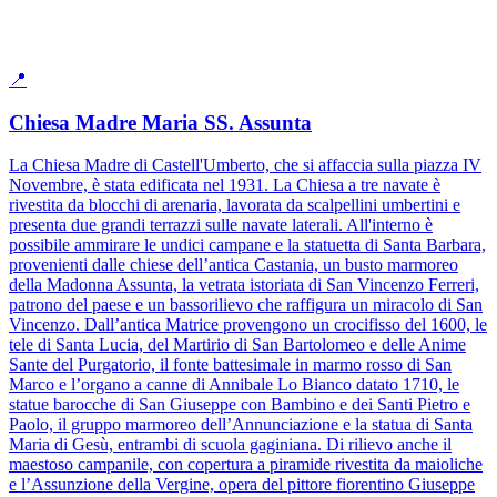
📍
Chiesa Madre Maria SS. Assunta
La Chiesa Madre di Castell'Umberto, che si affaccia sulla piazza IV
Novembre, è stata edificata nel 1931. La Chiesa a tre navate è
rivestita da blocchi di arenaria, lavorata da scalpellini umbertini e
presenta due grandi terrazzi sulle navate laterali. All'interno è
possibile ammirare le undici campane e la statuetta di Santa Barbara,
provenienti dalle chiese dell’antica Castania, un busto marmoreo
della Madonna Assunta, la vetrata istoriata di San Vincenzo Ferreri,
patrono del paese e un bassorilievo che raffigura un miracolo di San
Vincenzo. Dall’antica Matrice provengono un crocifisso del 1600, le
tele di Santa Lucia, del Martirio di San Bartolomeo e delle Anime
Sante del Purgatorio, il fonte battesimale in marmo rosso di San
Marco e l’organo a canne di Annibale Lo Bianco datato 1710, le
statue barocche di San Giuseppe con Bambino e dei Santi Pietro e
Paolo, il gruppo marmoreo dell’Annunciazione e la statua di Santa
Maria di Gesù, entrambi di scuola gaginiana. Di rilievo anche il
maestoso campanile, con copertura a piramide rivestita da maioliche
e l’Assunzione della Vergine, opera del pittore fiorentino Giuseppe