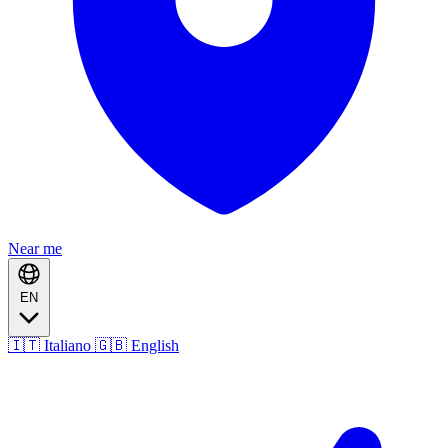
Near me
EN
🇮🇹 Italiano
🇬🇧 English