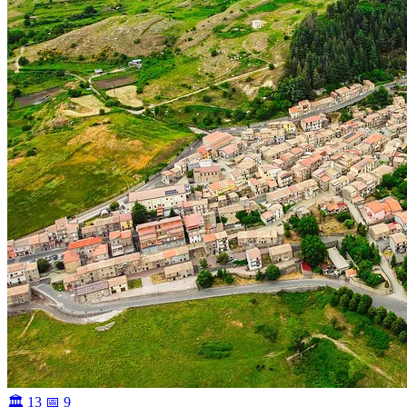
🏛 13
📅 9