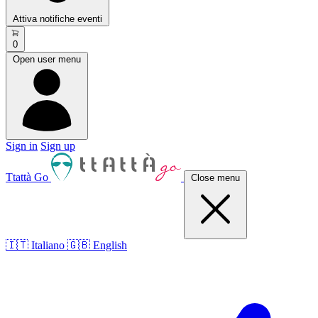
Attiva notifiche eventi
0
Open user menu
Sign in
Sign up
Ttattà Go
Close menu
🇮🇹 Italiano
🇬🇧 English