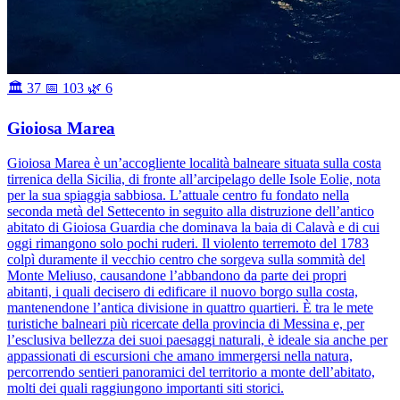
🏛 37
📅 103
🌿 6
Gioiosa Marea
Gioiosa Marea è un’accogliente località balneare situata sulla costa
tirrenica della Sicilia, di fronte all’arcipelago delle Isole Eolie, nota
per la sua spiaggia sabbiosa. L’attuale centro fu fondato nella
seconda metà del Settecento in seguito alla distruzione dell’antico
abitato di Gioiosa Guardia che dominava la baia di Calavà e di cui
oggi rimangono solo pochi ruderi. Il violento terremoto del 1783
colpì duramente il vecchio centro che sorgeva sulla sommità del
Monte Meliuso, causandone l’abbandono da parte dei propri
abitanti, i quali decisero di edificare il nuovo borgo sulla costa,
mantenendone l’antica divisione in quattro quartieri. È tra le mete
turistiche balneari più ricercate della provincia di Messina e, per
l’esclusiva bellezza dei suoi paesaggi naturali, è ideale sia anche per
appassionati di escursioni che amano immergersi nella natura,
percorrendo sentieri panoramici del territorio a monte dell’abitato,
molti dei quali raggiungono importanti siti storici.