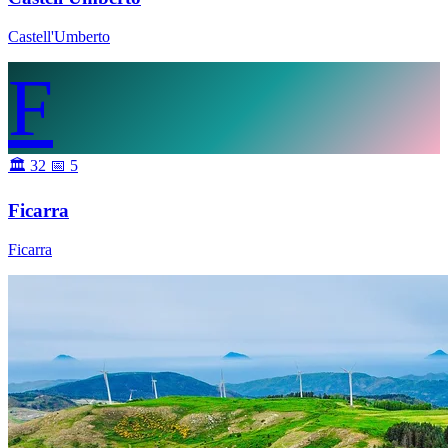
Castell'Umberto
F
🏛 32
📅 5
Ficarra
Ficarra