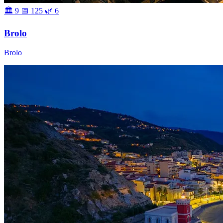
🏛 9
📅 125
🌿 6
Brolo
Brolo