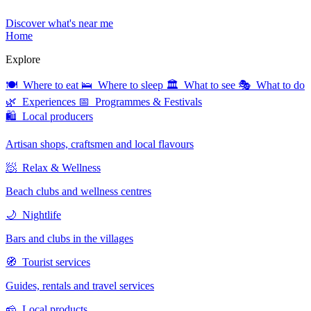
Discover what's near me
Home
Explore
🍽 Where to eat
🛌 Where to sleep
🏛 What to see
🎭 What to do
🌿 Experiences
📅 Programmes & Festivals
🛍 Local producers
Artisan shops, craftsmen and local flavours
🧖 Relax & Wellness
Beach clubs and wellness centres
🌙 Nightlife
Bars and clubs in the villages
🧭 Tourist services
Guides, rentals and travel services
🧀 Local products