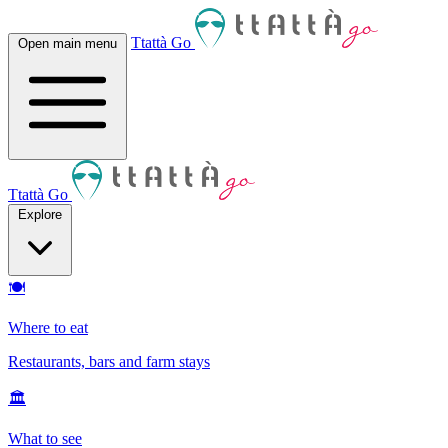
Ttattà Go
Open main menu
Ttattà Go
Explore
🍽
Where to eat
Restaurants, bars and farm stays
🏛
What to see