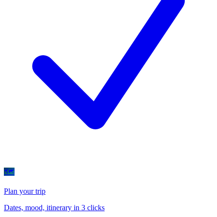
🗺
Plan your trip
Dates, mood, itinerary in 3 clicks