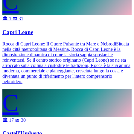
C
🏛 1
📅 31
Capri Leone
Rocca di Capri Leone: Il Cuore Pulsante tra Mare e NebrodiSituata
nella città metropolitana di Messina, Rocca di Capri Leone è la
dimostrazione dinamica di come la storia sappia spostarsi e
reinventarsi. Se il centro storico originario (Capri Leone) se ne sta
arroccato sulla collina a custodire le tradizioni, Rocca è la sua anima
moderna, commerciale e pianeggiante, cresciuta lungo la costa e
diventata un punto di riferimento per l'intero comprensorio
nebroideo.
C
🏛 17
📅 30
Castell'Umberto