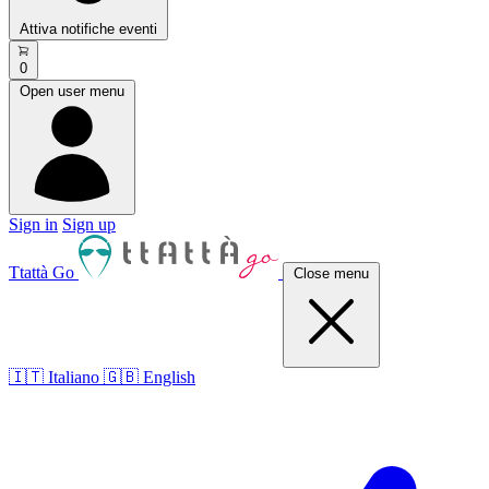
Attiva notifiche eventi
0
Open user menu
Sign in
Sign up
Ttattà Go
Close menu
🇮🇹 Italiano
🇬🇧 English