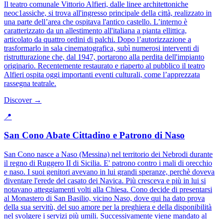
Il teatro comunale Vittorio Alfieri, dalle linee architettoniche
neoc1assiche, si trova all'ingresso principale della città, realizzato in
una parte dell’area che ospitava l'antico castello. L’interno è
caratterizzato da un allestimento all'italiana a pianta ellittica,
articolato da quattro ordini di palchi. Dopo l’autorizzazione a
trasformarlo in sala cinematografica, subì numerosi interventi di
ristrutturazione che, dal 1947, portarono alla perdita dell'impianto
originario. Recentemente restaurato e riaperto al pubblico il teatro
Alfieri ospita oggi importanti eventi culturali, come l’apprezzata
rassegna teatrale.
Discover →
📍
San Cono Abate Cittadino e Patrono di Naso
San Cono nasce a Naso (Messina) nel territorio dei Nebrodi durante
il regno di Ruggero II di Sicilia. E' patrono contro i mali di orecchio
e naso. I suoi genitori avevano in lui grandi speranze, perchè doveva
diventare l'erede del casato dei Navica. Più cresceva e più in lui si
notavano atteggiamenti volti alla Chiesa. Cono decide di presentarsi
al Monastero di San Basilio, vicino Naso, dove qui ha dato prova
della sua servitù, del suo amore per la preghiera e della disponibilità
nel svolgere i servizi più umili. Successivamente viene mandato al