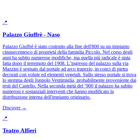
📍
Palazzo Giuffrè - Naso
Palazzo Giuffrè è stato costruito alla fine dell'800 su un impianto
cinquecentesco di proprietà della famiglia Piccolo. Nel corso degli
anni ha subito numerose modifiche, ma quella più radicale è stata
fatta dopo il terremoto del 1908. L’ingresso del palazzo sulla via
Mazzini è segnato dal portale ad arco trapezio, in conci di pietra
decorati con volute ed elementi vegetali. Sullo stesso portale si trova
lo stemma degli Joppolo Ventimiglia, probabilmente proveniente dai
resti del Castello. Nella seconda metà del ‘900 il palazzo ha subito
numerosi e sostanziali interventi che hanno modificato la
distribuzione interna dell'impianto originario.
Discover →
📍
Teatro Alfieri