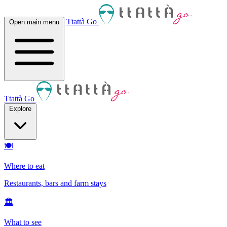
Ttattà Go
Open main menu
Ttattà Go
Explore
🍽
Where to eat
Restaurants, bars and farm stays
🏛
What to see