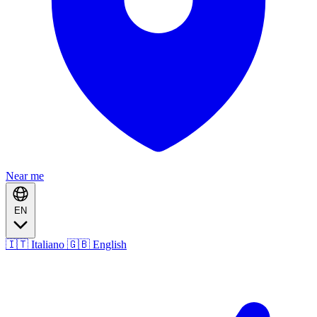
Near me
EN
🇮🇹 Italiano
🇬🇧 English