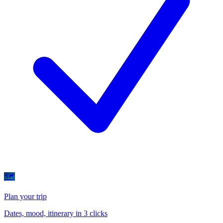
🗺
Plan your trip
Dates, mood, itinerary in 3 clicks