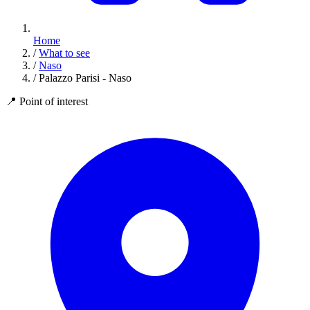
Home
/
What to see
/
Naso
/
Palazzo Parisi - Naso
📍
Point of interest