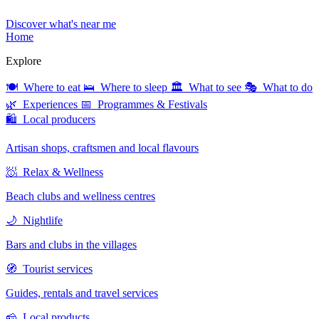
Discover what's near me
Home
Explore
🍽 Where to eat
🛌 Where to sleep
🏛 What to see
🎭 What to do
🌿 Experiences
📅 Programmes & Festivals
🛍 Local producers
Artisan shops, craftsmen and local flavours
🧖 Relax & Wellness
Beach clubs and wellness centres
🌙 Nightlife
Bars and clubs in the villages
🧭 Tourist services
Guides, rentals and travel services
🧀 Local products