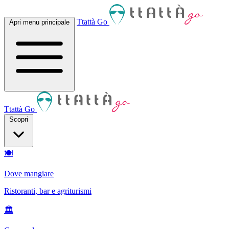
Ttattà Go
Apri menu principale
Ttattà Go
Scopri
🍽
Dove mangiare
Ristoranti, bar e agriturismi
🏛