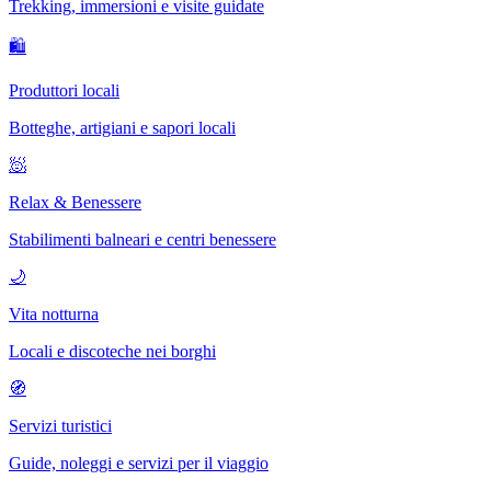
Trekking, immersioni e visite guidate
🛍
Produttori locali
Botteghe, artigiani e sapori locali
🧖
Relax & Benessere
Stabilimenti balneari e centri benessere
🌙
Vita notturna
Locali e discoteche nei borghi
🧭
Servizi turistici
Guide, noleggi e servizi per il viaggio