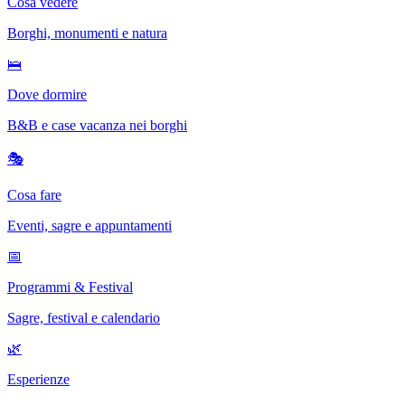
Cosa vedere
Borghi, monumenti e natura
🛌
Dove dormire
B&B e case vacanza nei borghi
🎭
Cosa fare
Eventi, sagre e appuntamenti
📅
Programmi & Festival
Sagre, festival e calendario
🌿
Esperienze