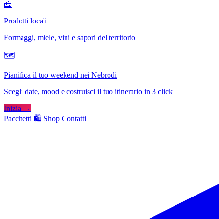
🧀
Prodotti locali
Formaggi, miele, vini e sapori del territorio
🗺
Pianifica il tuo weekend nei Nebrodi
Scegli date, mood e costruisci il tuo itinerario in 3 click
Inizia →
Pacchetti
🛍️ Shop
Contatti