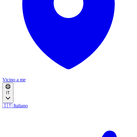
Vicino a me
IT
🇮🇹 Italiano