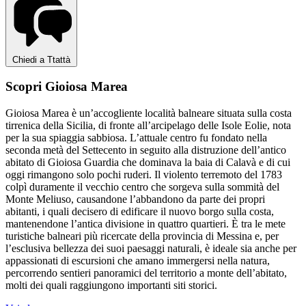
Chiedi a Ttattà
Scopri Gioiosa Marea
Gioiosa Marea è un’accogliente località balneare situata sulla costa
tirrenica della Sicilia, di fronte all’arcipelago delle Isole Eolie, nota
per la sua spiaggia sabbiosa. L’attuale centro fu fondato nella
seconda metà del Settecento in seguito alla distruzione dell’antico
abitato di Gioiosa Guardia che dominava la baia di Calavà e di cui
oggi rimangono solo pochi ruderi. Il violento terremoto del 1783
colpì duramente il vecchio centro che sorgeva sulla sommità del
Monte Meliuso, causandone l’abbandono da parte dei propri
abitanti, i quali decisero di edificare il nuovo borgo sulla costa,
mantenendone l’antica divisione in quattro quartieri. È tra le mete
turistiche balneari più ricercate della provincia di Messina e, per
l’esclusiva bellezza dei suoi paesaggi naturali, è ideale sia anche per
appassionati di escursioni che amano immergersi nella natura,
percorrendo sentieri panoramici del territorio a monte dell’abitato,
molti dei quali raggiungono importanti siti storici.