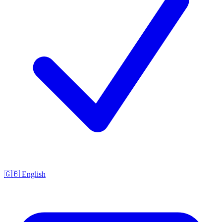
🇬🇧 English