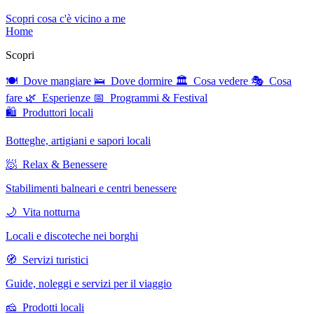
Scopri cosa c'è vicino a me
Home
Scopri
🍽 Dove mangiare
🛌 Dove dormire
🏛 Cosa vedere
🎭 Cosa
fare
🌿 Esperienze
📅 Programmi & Festival
🛍 Produttori locali
Botteghe, artigiani e sapori locali
🧖 Relax & Benessere
Stabilimenti balneari e centri benessere
🌙 Vita notturna
Locali e discoteche nei borghi
🧭 Servizi turistici
Guide, noleggi e servizi per il viaggio
🧀 Prodotti locali