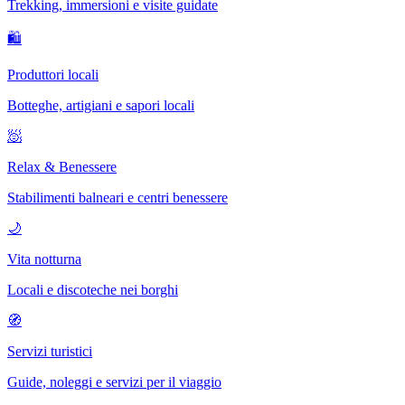
Trekking, immersioni e visite guidate
🛍
Produttori locali
Botteghe, artigiani e sapori locali
🧖
Relax & Benessere
Stabilimenti balneari e centri benessere
🌙
Vita notturna
Locali e discoteche nei borghi
🧭
Servizi turistici
Guide, noleggi e servizi per il viaggio