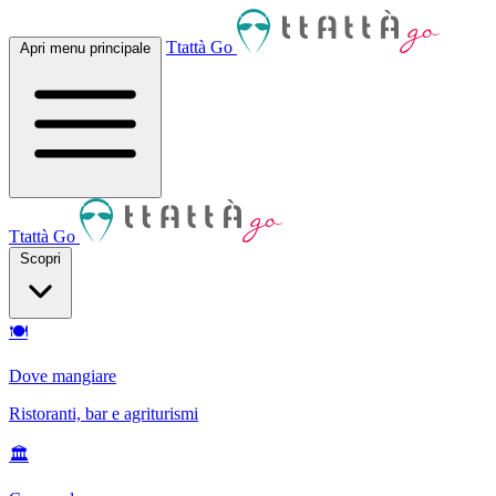
Ttattà Go
Apri menu principale
Ttattà Go
Scopri
🍽
Dove mangiare
Ristoranti, bar e agriturismi
🏛