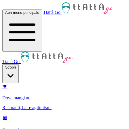
Ttattà Go
Apri menu principale
Ttattà Go
Scopri
🍽
Dove mangiare
Ristoranti, bar e agriturismi
🏛