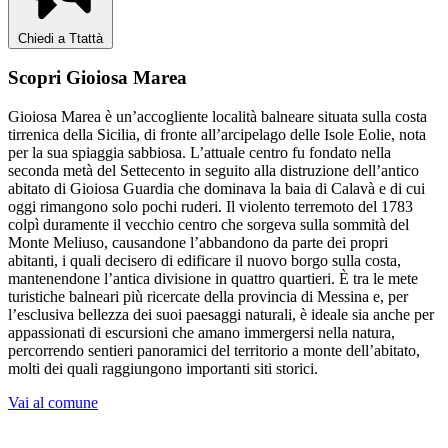
Chiedi a Ttattà
Scopri Gioiosa Marea
Gioiosa Marea è un’accogliente località balneare situata sulla costa
tirrenica della Sicilia, di fronte all’arcipelago delle Isole Eolie, nota
per la sua spiaggia sabbiosa. L’attuale centro fu fondato nella
seconda metà del Settecento in seguito alla distruzione dell’antico
abitato di Gioiosa Guardia che dominava la baia di Calavà e di cui
oggi rimangono solo pochi ruderi. Il violento terremoto del 1783
colpì duramente il vecchio centro che sorgeva sulla sommità del
Monte Meliuso, causandone l’abbandono da parte dei propri
abitanti, i quali decisero di edificare il nuovo borgo sulla costa,
mantenendone l’antica divisione in quattro quartieri. È tra le mete
turistiche balneari più ricercate della provincia di Messina e, per
l’esclusiva bellezza dei suoi paesaggi naturali, è ideale sia anche per
appassionati di escursioni che amano immergersi nella natura,
percorrendo sentieri panoramici del territorio a monte dell’abitato,
molti dei quali raggiungono importanti siti storici.
Vai al comune