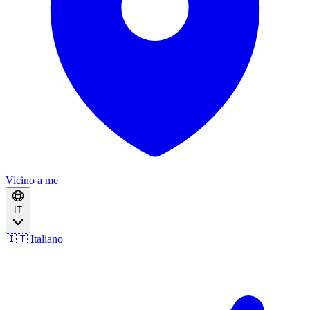
Vicino a me
IT
🇮🇹 Italiano