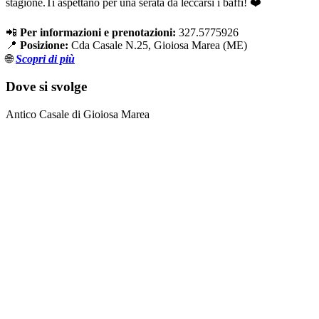
stagione.Ti aspettano per una serata da leccarsi i baffi! ❤️
📲
Per informazioni e prenotazioni:
327.5775926
📍
Posizione:
Cda Casale N.25, Gioiosa Marea (ME)
🌐
Scopri di più
Dove si svolge
Antico Casale di Gioiosa Marea