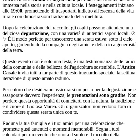
immersa nella storia e nella cultura locale. I festeggiamenti iniziano
alle
19:00
, promettendo di trasportarti indietro all'essenza della vita
rurale con dimostrazioni tradizionali della mietitura.
Dopo la celebrazione del raccolto, gli ospiti possono attendere una
deliziosa
degustazione
, con una varietà di autentici sapori locali. 🍲
✨ È il modo perfetto per trascorrere una serata estiva: sotto il cielo
aperto, godendo della compagnia degli amici e della ricca generosità
della terra.
Questo evento non è solo una festa; è una testimonianza delle radici
della comunità e della bellezza dell'agricoltura sostenibile. L'
Antico
Casale
invita tutti a far parte di questo traguardo speciale, la settima
iterazione di questo amato raduno.
Per coloro che desiderano assicurarsi un posto per la degustazione e
assaporare davvero l'esperienza, le
prenotazioni sono gradite
. Non
perdere questa opportunità di connetterti con la natura, la tradizione
e il cuore di Gioiosa Marea. Gli organizzatori non vedono l'ora di
condividere questa serata unica con te.
Raduna la tua famiglia e i tuoi amici per una celebrazione che
promette gusti autentici e momenti memorabili. Segna i tuoi
calendari per un evento che onora il suolo e il raccolto della