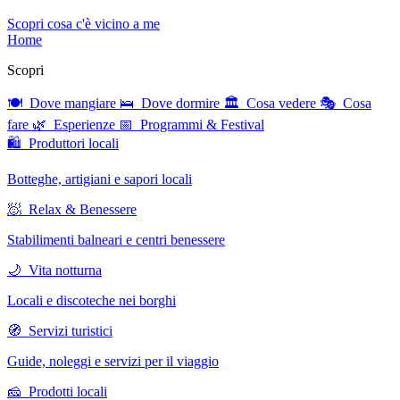
Scopri cosa c'è vicino a me
Home
Scopri
🍽 Dove mangiare
🛌 Dove dormire
🏛 Cosa vedere
🎭 Cosa
fare
🌿 Esperienze
📅 Programmi & Festival
🛍 Produttori locali
Botteghe, artigiani e sapori locali
🧖 Relax & Benessere
Stabilimenti balneari e centri benessere
🌙 Vita notturna
Locali e discoteche nei borghi
🧭 Servizi turistici
Guide, noleggi e servizi per il viaggio
🧀 Prodotti locali