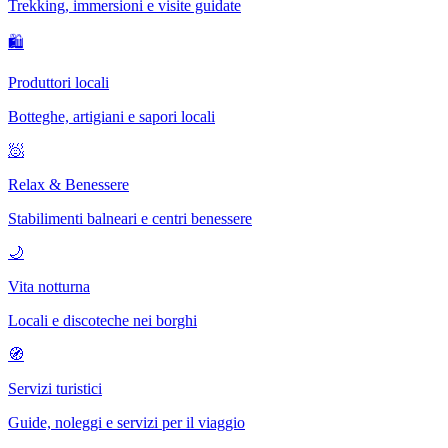
Trekking, immersioni e visite guidate
🛍
Produttori locali
Botteghe, artigiani e sapori locali
🧖
Relax & Benessere
Stabilimenti balneari e centri benessere
🌙
Vita notturna
Locali e discoteche nei borghi
🧭
Servizi turistici
Guide, noleggi e servizi per il viaggio