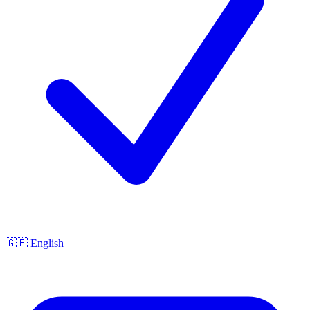
🇬🇧 English