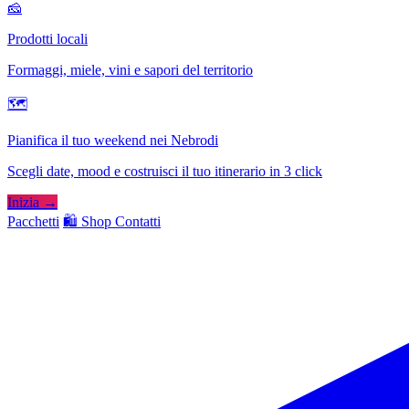
🧀
Prodotti locali
Formaggi, miele, vini e sapori del territorio
🗺
Pianifica il tuo weekend nei Nebrodi
Scegli date, mood e costruisci il tuo itinerario in 3 click
Inizia →
Pacchetti
🛍️ Shop
Contatti