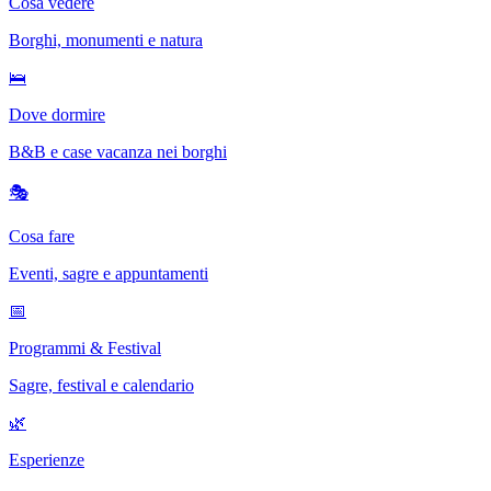
Cosa vedere
Borghi, monumenti e natura
🛌
Dove dormire
B&B e case vacanza nei borghi
🎭
Cosa fare
Eventi, sagre e appuntamenti
📅
Programmi & Festival
Sagre, festival e calendario
🌿
Esperienze