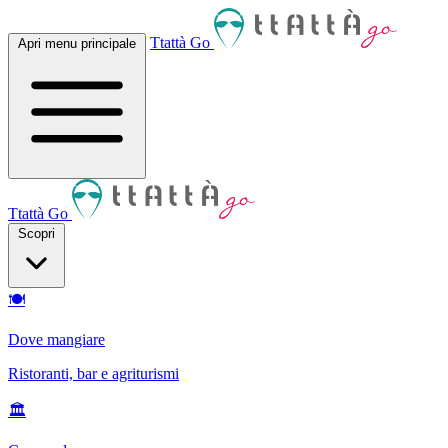
Ttattà Go
Apri menu principale
Ttattà Go
Scopri
🍽
Dove mangiare
Ristoranti, bar e agriturismi
🏛