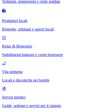
Trekking, immersioni e visite guidate
🛍
Produttori locali
Botteghe, artigiani e sapori locali
🧖
Relax & Benessere
Stabilimenti balneari e centri benessere
🌙
Vita notturna
Locali e discoteche nei borghi
🧭
Servizi turistici
Guide, noleggi e servizi per il viaggio