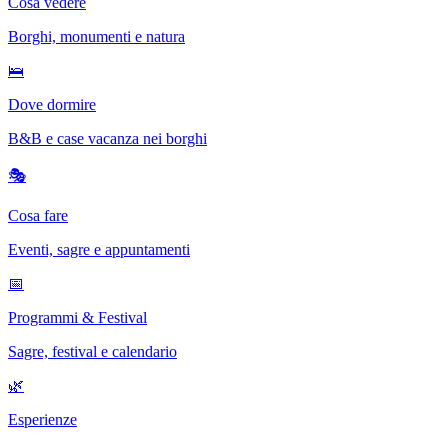
Cosa vedere
Borghi, monumenti e natura
🛌
Dove dormire
B&B e case vacanza nei borghi
🎭
Cosa fare
Eventi, sagre e appuntamenti
📅
Programmi & Festival
Sagre, festival e calendario
🌿
Esperienze