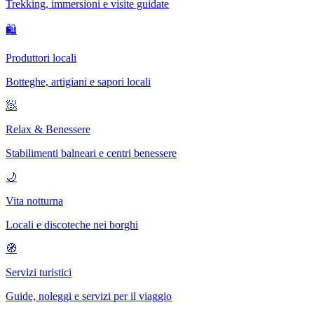
Trekking, immersioni e visite guidate
🛍
Produttori locali
Botteghe, artigiani e sapori locali
🧖
Relax & Benessere
Stabilimenti balneari e centri benessere
🌙
Vita notturna
Locali e discoteche nei borghi
🧭
Servizi turistici
Guide, noleggi e servizi per il viaggio