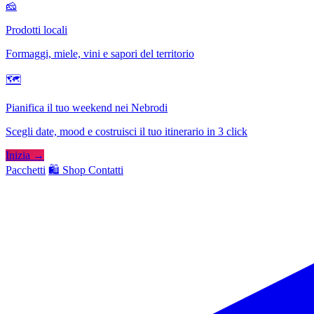
🧀
Prodotti locali
Formaggi, miele, vini e sapori del territorio
🗺
Pianifica il tuo weekend nei Nebrodi
Scegli date, mood e costruisci il tuo itinerario in 3 click
Inizia →
Pacchetti
🛍️ Shop
Contatti