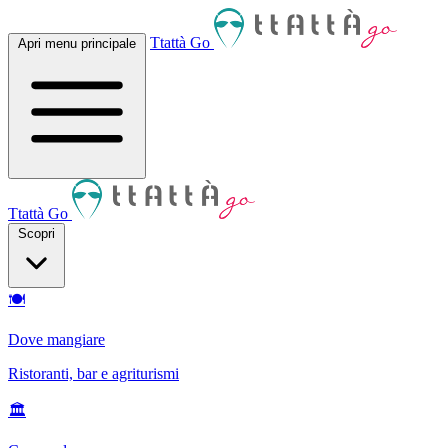
Ttattà Go
Apri menu principale
Ttattà Go
Scopri
🍽
Dove mangiare
Ristoranti, bar e agriturismi
🏛