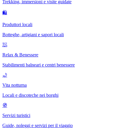
Trekking, immersioni e visite guidate
🛍
Produttori locali
Botteghe, artigiani e sapori locali
🧖
Relax & Benessere
Stabilimenti balneari e centri benessere
🌙
Vita notturna
Locali e discoteche nei borghi
🧭
Servizi turistici
Guide, noleggi e servizi per il viaggio