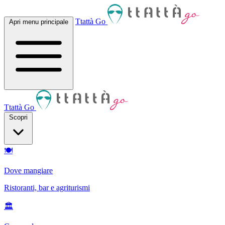
Ttattà Go
Apri menu principale
Ttattà Go
Scopri
🍽
Dove mangiare
Ristoranti, bar e agriturismi
🏛