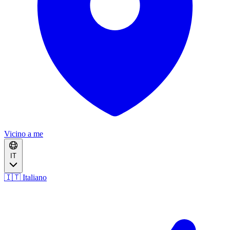
Vicino a me
IT
🇮🇹 Italiano