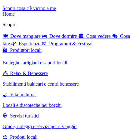
Scopri cosa c'è vicino a me
Home
Scopri
🍽 Dove mangiare
🛌 Dove dormire
🏛 Cosa vedere
🎭 Cosa
fare
🌿 Esperienze
📅 Programmi & Festival
🛍 Produttori locali
Botteghe, artigiani e sapori locali
🧖 Relax & Benessere
Stabilimenti balneari e centri benessere
🌙 Vita notturna
Locali e discoteche nei borghi
🧭 Servizi turistici
Guide, noleggi e servizi per il viaggio
🧀 Prodotti locali