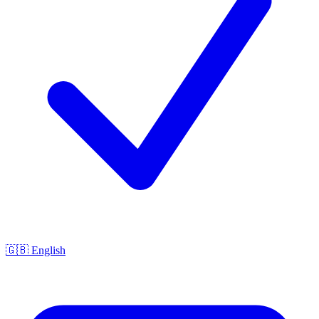
🇬🇧 English