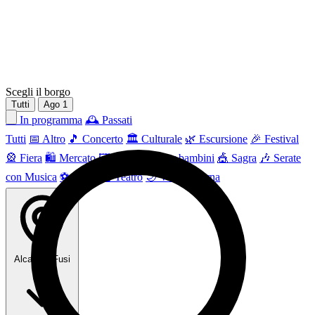
Scegli il borgo
Tutti
Ago
1
📅 In programma
🕰 Passati
Tutti
📅 Altro
🎵 Concerto
🏛️ Culturale
🌿 Escursione
🎉 Festival
🎡 Fiera
🛍️ Mercato
🖼 Mostra
👶 Per bambini
🎪 Sagra
🎶 Serate
con Musica
⚽ Sport
🎭 Teatro
🌙 Vita Notturna
Alcara Li Fusi