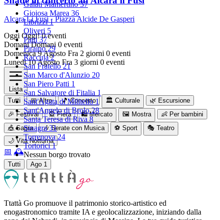
Shade in concerto ad Alcara li Fusi
Galati Mamertino
37
Gioiosa Marea
36
Alcara Li Fusi · Piazza Alcide De Gasperi
Librizzi
1
Oliveri
5
Oggi
Oggi!
0 eventi
Patti
37
Domani
Domani
0 eventi
Piraino
29
Domenica 9 Agosto
Fra 2 giorni
0 eventi
Raccuja
2
Lunedì 10 Agosto
Fra 3 giorni
0 eventi
San Fratello
21
San Marco d'Alunzio
20
San Piero Patti
1
Lista
San Salvatore di Fitalia
1
Tutti
📅 Altro
🎵 Concerto
🏛️ Culturale
🌿 Escursione
Sant'Agata di Militello
1
Sant'Angelo di Brolo
28
🎉 Festival
🎡 Fiera
🛍️ Mercato
🖼 Mostra
👶 Per bambini
Santa Teresa di Riva
8
Sinagra
31
🎪 Sagra
🎶 Serate con Musica
⚽ Sport
🎭 Teatro
Torrenova
24
🌙 Vita Notturna
Tortorici
1
📅
🕰
Nessun borgo trovato
Tutti
Ago
1
Ttattà Go promuove il patrimonio storico-artistico ed
enogastronomico tramite IA e geolocalizzazione, iniziando dalla