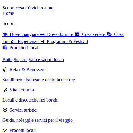
Scopri cosa c'è vicino a me
Home
Scopri
🍽 Dove mangiare
🛌 Dove dormire
🏛 Cosa vedere
🎭 Cosa
fare
🌿 Esperienze
📅 Programmi & Festival
🛍 Produttori locali
Botteghe, artigiani e sapori locali
🧖 Relax & Benessere
Stabilimenti balneari e centri benessere
🌙 Vita notturna
Locali e discoteche nei borghi
🧭 Servizi turistici
Guide, noleggi e servizi per il viaggio
🧀 Prodotti locali