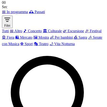
00
Sec
📅 In programma
🕰 Passati
Filtri
Tutti
📅 Altro
🎵 Concerto
🏛️ Culturale
🌿 Escursione
🎉 Festival
🎡 Fiera
🛍️ Mercato
🖼 Mostra
👶 Per bambini
🎪 Sagra
🎶 Serate
con Musica
⚽ Sport
🎭 Teatro
🌙 Vita Notturna