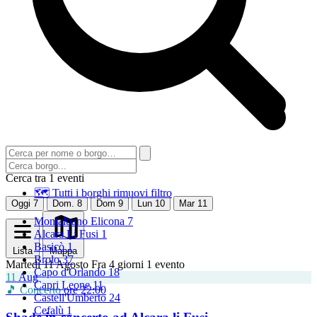
Cerca tra 1 eventi
🗺 Tutti i borghi
rimuovi filtro
Oggi
7
Dom.
8
Dom
9
Lun
10
Mar
11
Montalbano Elicona
7
Alcara Li Fusi
1
Basicò
1
Lista
Mappa
Brolo
37
Martedì 11 Agosto
Fra 4 giorni
1 evento
Capo d'Orlando
18
11
Aug
Capri Leone
11
🎵 Concerto
ore 22:00
Castell'Umberto
24
Cefalù
1