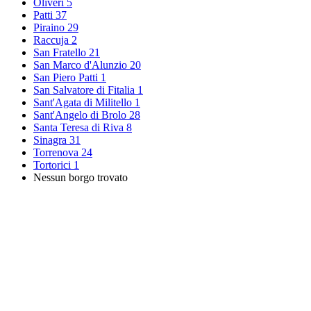
Oliveri
5
Patti
37
Piraino
29
Raccuja
2
San Fratello
21
San Marco d'Alunzio
20
San Piero Patti
1
San Salvatore di Fitalia
1
Sant'Agata di Militello
1
Sant'Angelo di Brolo
28
Santa Teresa di Riva
8
Sinagra
31
Torrenova
24
Tortorici
1
Nessun borgo trovato