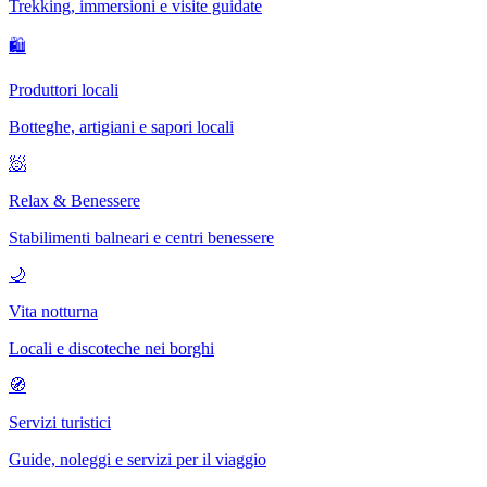
Trekking, immersioni e visite guidate
🛍
Produttori locali
Botteghe, artigiani e sapori locali
🧖
Relax & Benessere
Stabilimenti balneari e centri benessere
🌙
Vita notturna
Locali e discoteche nei borghi
🧭
Servizi turistici
Guide, noleggi e servizi per il viaggio