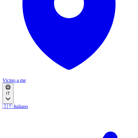
Vicino a me
IT
🇮🇹 Italiano