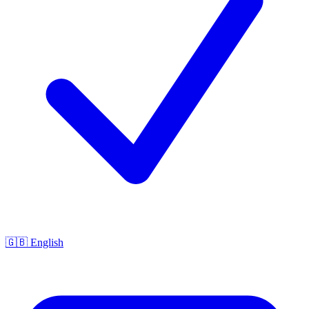
🇬🇧 English