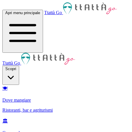
Ttattà Go
Apri menu principale
Ttattà Go
Scopri
🍽
Dove mangiare
Ristoranti, bar e agriturismi
🏛