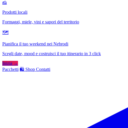
🧀
Prodotti locali
Formaggi, miele, vini e sapori del territorio
🗺
Pianifica il tuo weekend nei Nebrodi
Scegli date, mood e costruisci il tuo itinerario in 3 click
Inizia →
Pacchetti
🛍️ Shop
Contatti