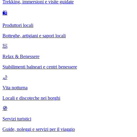
Trekking, immersioni e visite guidate
🛍
Produttori locali
Botteghe, artigiani e sapori locali
🧖
Relax & Benessere
Stabilimenti balneari e centri benessere
🌙
Vita notturna
Locali e discoteche nei borghi
🧭
Servizi turistici
Guide, noleggi e servizi per il viaggio