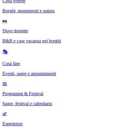
Cosa vedere
Borghi, monumenti e natura
🛌
Dove dormire
B&B e case vacanza nei borghi
🎭
Cosa fare
Eventi, sagre e appuntamenti
📅
Programmi & Festival
Sagre, festival e calendario
🌿
Esperienze