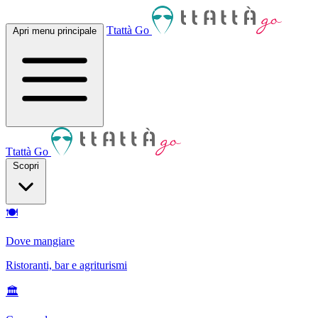
Ttattà Go
Apri menu principale
Ttattà Go
Scopri
🍽
Dove mangiare
Ristoranti, bar e agriturismi
🏛