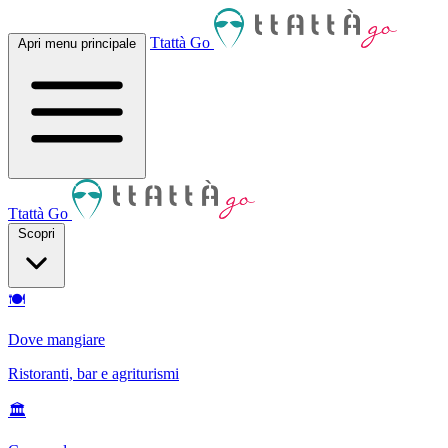
Ttattà Go
Apri menu principale
Ttattà Go
Scopri
🍽
Dove mangiare
Ristoranti, bar e agriturismi
🏛