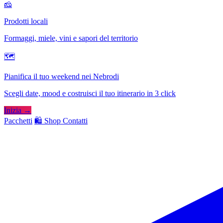
🧀
Prodotti locali
Formaggi, miele, vini e sapori del territorio
🗺
Pianifica il tuo weekend nei Nebrodi
Scegli date, mood e costruisci il tuo itinerario in 3 click
Inizia →
Pacchetti
🛍️ Shop
Contatti