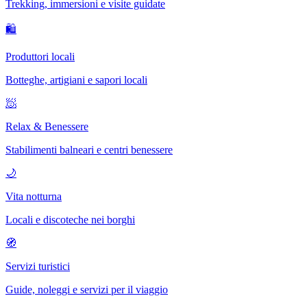
Trekking, immersioni e visite guidate
🛍
Produttori locali
Botteghe, artigiani e sapori locali
🧖
Relax & Benessere
Stabilimenti balneari e centri benessere
🌙
Vita notturna
Locali e discoteche nei borghi
🧭
Servizi turistici
Guide, noleggi e servizi per il viaggio