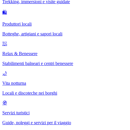
Trekking, immersioni e visite guidate
🛍
Produttori locali
Botteghe, artigiani e sapori locali
🧖
Relax & Benessere
Stabilimenti balneari e centri benessere
🌙
Vita notturna
Locali e discoteche nei borghi
🧭
Servizi turistici
Guide, noleggi e servizi per il viaggio