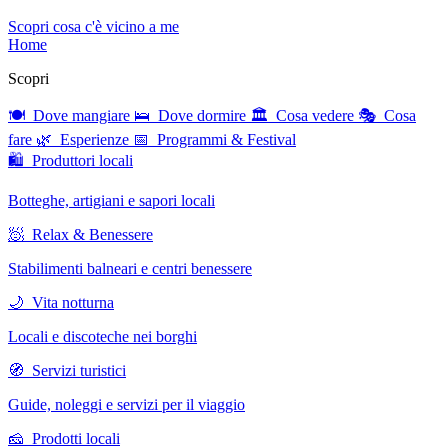
Scopri cosa c'è vicino a me
Home
Scopri
🍽 Dove mangiare
🛌 Dove dormire
🏛 Cosa vedere
🎭 Cosa
fare
🌿 Esperienze
📅 Programmi & Festival
🛍 Produttori locali
Botteghe, artigiani e sapori locali
🧖 Relax & Benessere
Stabilimenti balneari e centri benessere
🌙 Vita notturna
Locali e discoteche nei borghi
🧭 Servizi turistici
Guide, noleggi e servizi per il viaggio
🧀 Prodotti locali