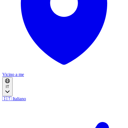
Vicino a me
IT
🇮🇹 Italiano