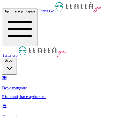
Ttattà Go
Apri menu principale
Ttattà Go
Scopri
🍽
Dove mangiare
Ristoranti, bar e agriturismi
🏛