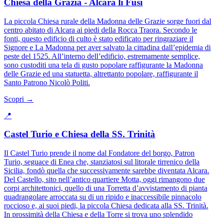
Chiesa della Grazia - Alcara li Fusi
La piccola Chiesa rurale della Madonna delle Grazie sorge fuori dal
centro abitato di Alcara ai piedi della Rocca Traora. Secondo le
fonti, questo edificio di culto è stato edificato per ringraziare il
Signore e La Madonna per aver salvato la cittadina dall’epidemia di
peste del 1525. All’interno dell’edificio, estremamente semplice,
sono custoditi una tela di gusto popolare raffigurante la Madonna
delle Grazie ed una statuetta, altrettanto popolare, raffigurante il
Santo Patrono Nicolò Politi.
Scopri →
📍
Castel Turio e Chiesa della SS. Trinità
Il Castel Turio prende il nome dal Fondatore del borgo, Patron
Turio, seguace di Enea che, stanziatosi sul litorale tirrenico della
Sicilia, fondò quella che successivamente sarebbe diventata Alcara.
Del Castello, sito nell’antico quartiere Motta, oggi rimangono due
corpi architettonici, quello di una Torretta d’avvistamento di pianta
quadrangolare arroccata su di un ripido e inaccessibile pinnacolo
roccioso e, ai suoi piedi, la piccola Chiesa dedicata alla SS. Trinità.
In prossimità della Chiesa e della Torre si trova uno splendido