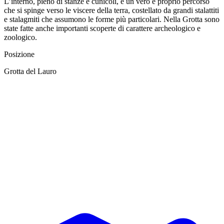
L’interno, pieno di stanze e cunicoli, è un vero e proprio percorso
che si spinge verso le viscere della terra, costellato da grandi stalattiti
e stalagmiti che assumono le forme più particolari. Nella Grotta sono
state fatte anche importanti scoperte di carattere archeologico e
zoologico.
Posizione
Grotta del Lauro