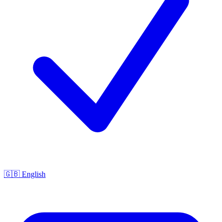
🇬🇧 English