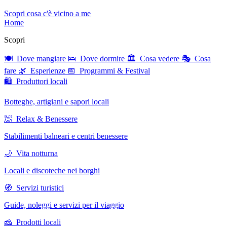
Scopri cosa c'è vicino a me
Home
Scopri
🍽 Dove mangiare
🛌 Dove dormire
🏛 Cosa vedere
🎭 Cosa
fare
🌿 Esperienze
📅 Programmi & Festival
🛍 Produttori locali
Botteghe, artigiani e sapori locali
🧖 Relax & Benessere
Stabilimenti balneari e centri benessere
🌙 Vita notturna
Locali e discoteche nei borghi
🧭 Servizi turistici
Guide, noleggi e servizi per il viaggio
🧀 Prodotti locali