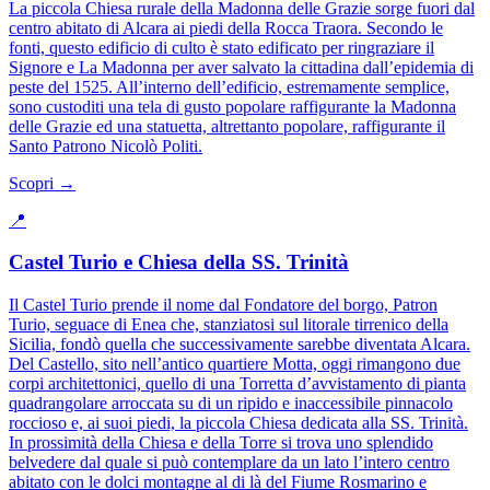
La piccola Chiesa rurale della Madonna delle Grazie sorge fuori dal
centro abitato di Alcara ai piedi della Rocca Traora. Secondo le
fonti, questo edificio di culto è stato edificato per ringraziare il
Signore e La Madonna per aver salvato la cittadina dall’epidemia di
peste del 1525. All’interno dell’edificio, estremamente semplice,
sono custoditi una tela di gusto popolare raffigurante la Madonna
delle Grazie ed una statuetta, altrettanto popolare, raffigurante il
Santo Patrono Nicolò Politi.
Scopri →
📍
Castel Turio e Chiesa della SS. Trinità
Il Castel Turio prende il nome dal Fondatore del borgo, Patron
Turio, seguace di Enea che, stanziatosi sul litorale tirrenico della
Sicilia, fondò quella che successivamente sarebbe diventata Alcara.
Del Castello, sito nell’antico quartiere Motta, oggi rimangono due
corpi architettonici, quello di una Torretta d’avvistamento di pianta
quadrangolare arroccata su di un ripido e inaccessibile pinnacolo
roccioso e, ai suoi piedi, la piccola Chiesa dedicata alla SS. Trinità.
In prossimità della Chiesa e della Torre si trova uno splendido
belvedere dal quale si può contemplare da un lato l’intero centro
abitato con le dolci montagne al di là del Fiume Rosmarino e