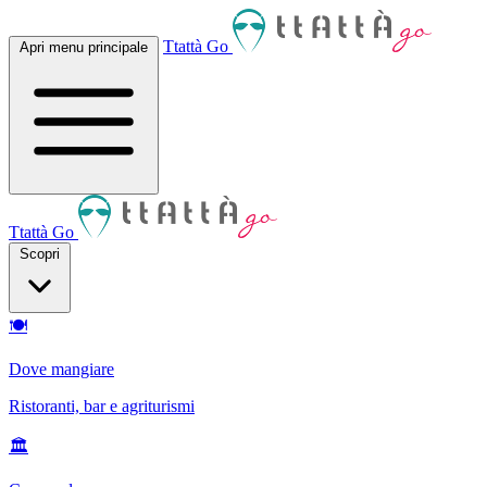
Ttattà Go
Apri menu principale
Ttattà Go
Scopri
🍽
Dove mangiare
Ristoranti, bar e agriturismi
🏛