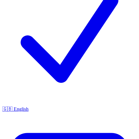
🇬🇧 English