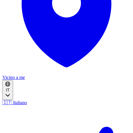
Vicino a me
IT
🇮🇹 Italiano