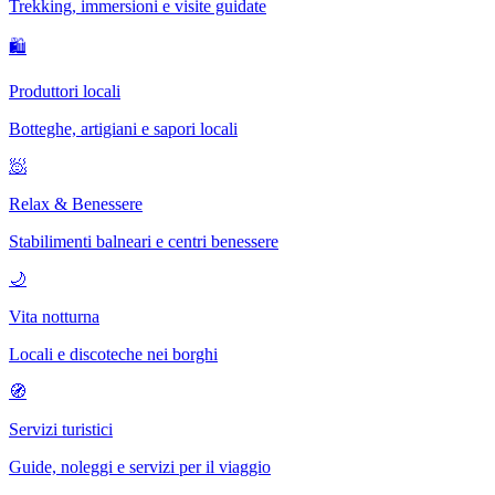
Trekking, immersioni e visite guidate
🛍
Produttori locali
Botteghe, artigiani e sapori locali
🧖
Relax & Benessere
Stabilimenti balneari e centri benessere
🌙
Vita notturna
Locali e discoteche nei borghi
🧭
Servizi turistici
Guide, noleggi e servizi per il viaggio