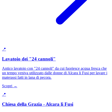
📍
Lavatoio dei "24 cannoli"
Antico lavatoio con "24 cannoli" da cui fuoriesce acqua fresca che
un tempo veniva utilizzato dalle donne di Alcara li Fusi per lavare i
materassi fatti in lana di pecora.
Scopri →
📍
Chiesa della Grazia - Alcara li Fusi