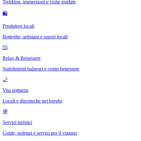
Trekking, immersioni e visite guidate
🛍
Produttori locali
Botteghe, artigiani e sapori locali
🧖
Relax & Benessere
Stabilimenti balneari e centri benessere
🌙
Vita notturna
Locali e discoteche nei borghi
🧭
Servizi turistici
Guide, noleggi e servizi per il viaggio