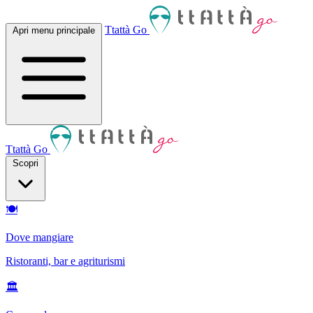
Ttattà Go
Apri menu principale
Ttattà Go
Scopri
🍽
Dove mangiare
Ristoranti, bar e agriturismi
🏛