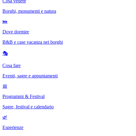
Cosa vedere
Borghi, monumenti e natura
🛌
Dove dormire
B&B e case vacanza nei borghi
🎭
Cosa fare
Eventi, sagre e appuntamenti
📅
Programmi & Festival
Sagre, festival e calendario
🌿
Esperienze