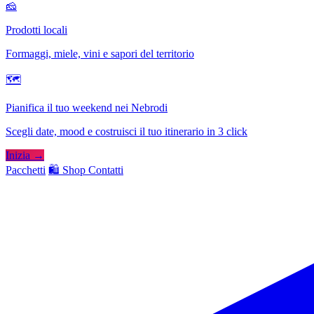
🧀
Prodotti locali
Formaggi, miele, vini e sapori del territorio
🗺
Pianifica il tuo weekend nei Nebrodi
Scegli date, mood e costruisci il tuo itinerario in 3 click
Inizia →
Pacchetti
🛍️ Shop
Contatti