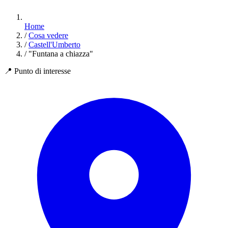
Home
/
Cosa vedere
/
Castell'Umberto
/
"Funtana a chiazza"
📍
Punto di interesse