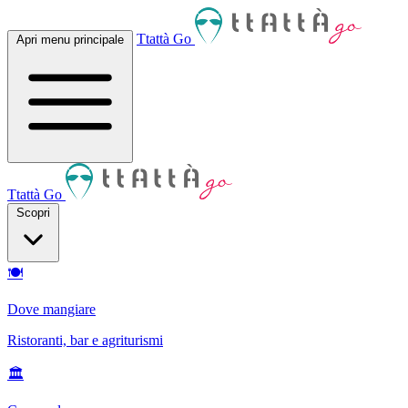
Ttattà Go
Apri menu principale
Ttattà Go
Scopri
🍽
Dove mangiare
Ristoranti, bar e agriturismi
🏛