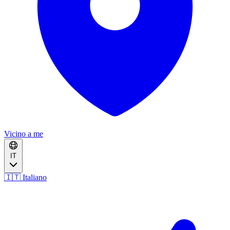
Vicino a me
IT
🇮🇹 Italiano