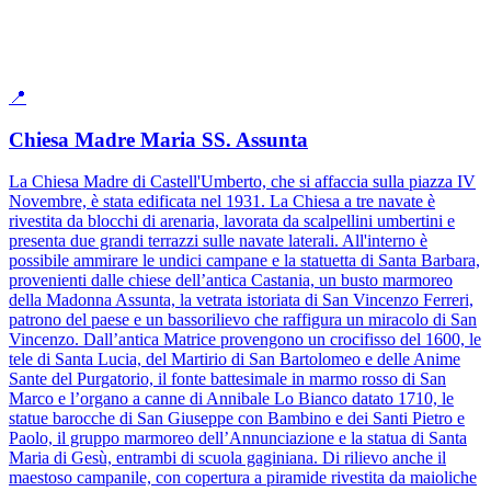
📍
Chiesa Madre Maria SS. Assunta
La Chiesa Madre di Castell'Umberto, che si affaccia sulla piazza IV
Novembre, è stata edificata nel 1931. La Chiesa a tre navate è
rivestita da blocchi di arenaria, lavorata da scalpellini umbertini e
presenta due grandi terrazzi sulle navate laterali. All'interno è
possibile ammirare le undici campane e la statuetta di Santa Barbara,
provenienti dalle chiese dell’antica Castania, un busto marmoreo
della Madonna Assunta, la vetrata istoriata di San Vincenzo Ferreri,
patrono del paese e un bassorilievo che raffigura un miracolo di San
Vincenzo. Dall’antica Matrice provengono un crocifisso del 1600, le
tele di Santa Lucia, del Martirio di San Bartolomeo e delle Anime
Sante del Purgatorio, il fonte battesimale in marmo rosso di San
Marco e l’organo a canne di Annibale Lo Bianco datato 1710, le
statue barocche di San Giuseppe con Bambino e dei Santi Pietro e
Paolo, il gruppo marmoreo dell’Annunciazione e la statua di Santa
Maria di Gesù, entrambi di scuola gaginiana. Di rilievo anche il
maestoso campanile, con copertura a piramide rivestita da maioliche