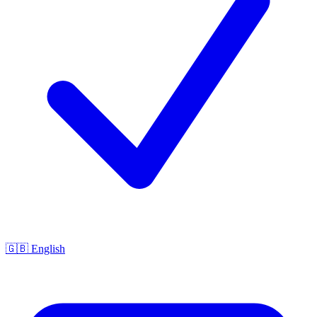
🇬🇧 English