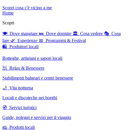
Scopri cosa c'è vicino a me
Home
Scopri
🍽 Dove mangiare
🛌 Dove dormire
🏛 Cosa vedere
🎭 Cosa
fare
🌿 Esperienze
📅 Programmi & Festival
🛍 Produttori locali
Botteghe, artigiani e sapori locali
🧖 Relax & Benessere
Stabilimenti balneari e centri benessere
🌙 Vita notturna
Locali e discoteche nei borghi
🧭 Servizi turistici
Guide, noleggi e servizi per il viaggio
🧀 Prodotti locali