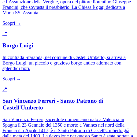
e l’Assunzione della Vergine, opera del pittore fiorentino Giuseppe
Francini, che sovrasta il presbiterio. La Chiesa è oggi dedicata a
Maria SS. Assunta.
Scopri →
📍
Borgo Luigi
In contrada Sfaranda, nel comune di Castell'Umberto, si arriva a
Borgo Luigi, un piccolo e grazioso borgo antico adornato con
splendidi fiori.
Scopri →
📍
San Vincenzo Ferreri - Santo Patrono di
Castell'Umberto
San Vincenzo Ferreri, sacerdote domenicano nato a Valencia in
Spagna il 23 Gennaio del 1350 e morto a Vannes nel nord della
Francia il 5 Aprile 1417, è il Santo Patrono di Castell'Umberto già
dalla metà del 1400. La devozione per questo Santo è stata portata a