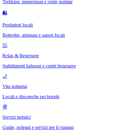
Trekking, immersioni e visite guidate
🛍
Produttori locali
Botteghe, artigiani e sapori locali
🧖
Relax & Benessere
Stabilimenti balneari e centri benessere
🌙
Vita notturna
Locali e discoteche nei borghi
🧭
Servizi turistici
Guide, noleggi e servizi per il viaggio