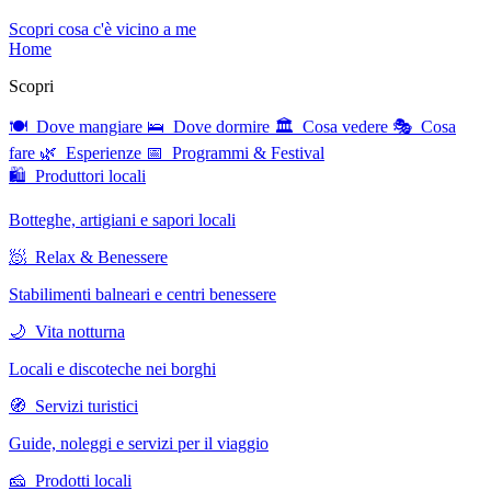
Scopri cosa c'è vicino a me
Home
Scopri
🍽 Dove mangiare
🛌 Dove dormire
🏛 Cosa vedere
🎭 Cosa
fare
🌿 Esperienze
📅 Programmi & Festival
🛍 Produttori locali
Botteghe, artigiani e sapori locali
🧖 Relax & Benessere
Stabilimenti balneari e centri benessere
🌙 Vita notturna
Locali e discoteche nei borghi
🧭 Servizi turistici
Guide, noleggi e servizi per il viaggio
🧀 Prodotti locali