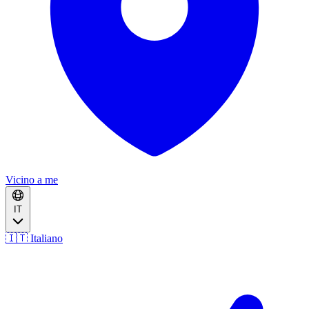
Vicino a me
IT
🇮🇹 Italiano