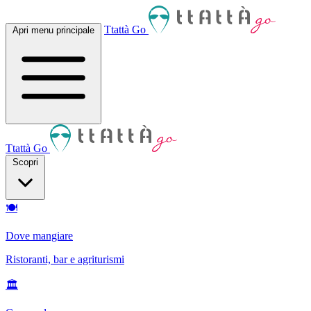
Ttattà Go
Apri menu principale
Ttattà Go
Scopri
🍽
Dove mangiare
Ristoranti, bar e agriturismi
🏛