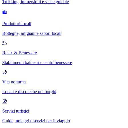
Trekking, immersioni e visite guidate
🛍
Produttori locali
Botteghe, artigiani e sapori locali
🧖
Relax & Benessere
Stabilimenti balneari e centri benessere
🌙
Vita notturna
Locali e discoteche nei borghi
🧭
Servizi turistici
Guide, noleggi e servizi per il viaggio