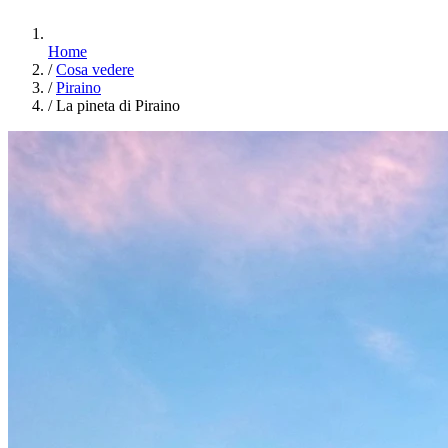
Home
/
Cosa vedere
/
Piraino
/
La pineta di Piraino