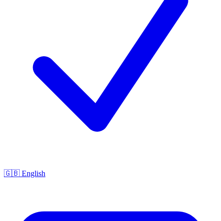
🇬🇧 English