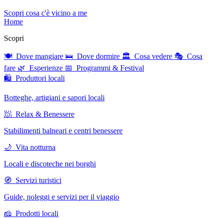
Scopri cosa c'è vicino a me
Home
Scopri
🍽 Dove mangiare
🛌 Dove dormire
🏛 Cosa vedere
🎭 Cosa
fare
🌿 Esperienze
📅 Programmi & Festival
🛍 Produttori locali
Botteghe, artigiani e sapori locali
🧖 Relax & Benessere
Stabilimenti balneari e centri benessere
🌙 Vita notturna
Locali e discoteche nei borghi
🧭 Servizi turistici
Guide, noleggi e servizi per il viaggio
🧀 Prodotti locali