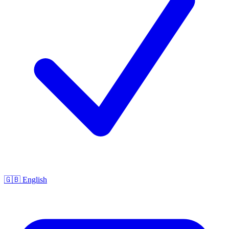
🇬🇧 English