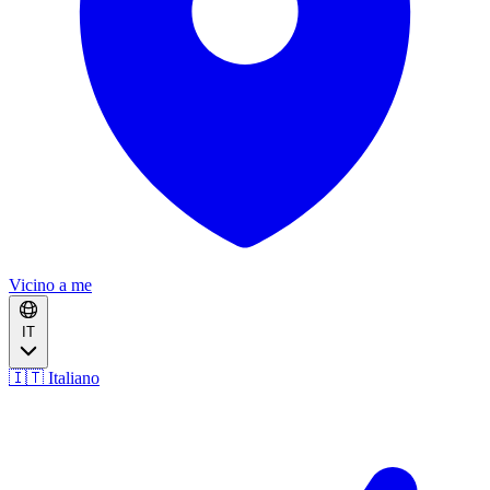
Vicino a me
IT
🇮🇹 Italiano