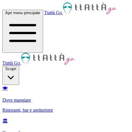
Ttattà Go
Apri menu principale
Ttattà Go
Scopri
🍽
Dove mangiare
Ristoranti, bar e agriturismi
🏛