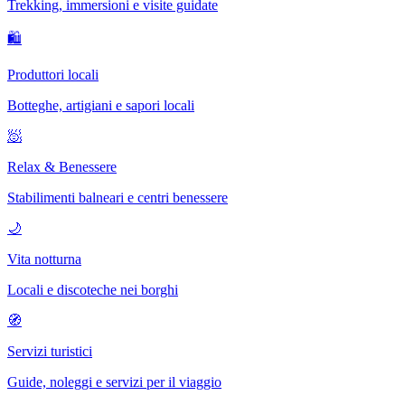
Trekking, immersioni e visite guidate
🛍
Produttori locali
Botteghe, artigiani e sapori locali
🧖
Relax & Benessere
Stabilimenti balneari e centri benessere
🌙
Vita notturna
Locali e discoteche nei borghi
🧭
Servizi turistici
Guide, noleggi e servizi per il viaggio