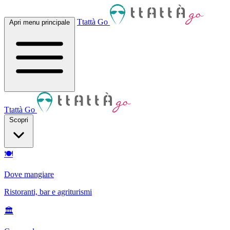
Ttattà Go
Apri menu principale
Ttattà Go
Scopri
🍽
Dove mangiare
Ristoranti, bar e agriturismi
🏛