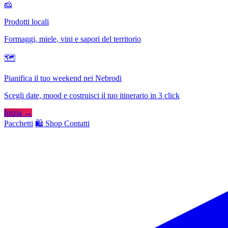
🧀
Prodotti locali
Formaggi, miele, vini e sapori del territorio
🗺
Pianifica il tuo weekend nei Nebrodi
Scegli date, mood e costruisci il tuo itinerario in 3 click
Inizia →
Pacchetti
🛍️ Shop
Contatti