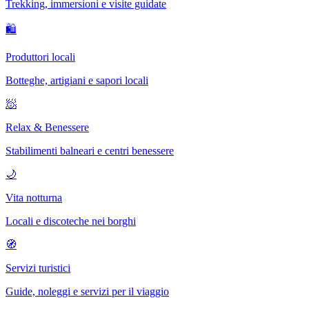
Trekking, immersioni e visite guidate
🛍
Produttori locali
Botteghe, artigiani e sapori locali
🧖
Relax & Benessere
Stabilimenti balneari e centri benessere
🌙
Vita notturna
Locali e discoteche nei borghi
🧭
Servizi turistici
Guide, noleggi e servizi per il viaggio