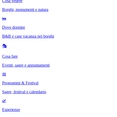
Cosa vedere
Borghi, monumenti e natura
🛌
Dove dormire
B&B e case vacanza nei borghi
🎭
Cosa fare
Eventi, sagre e appuntamenti
📅
Programmi & Festival
Sagre, festival e calendario
🌿
Esperienze