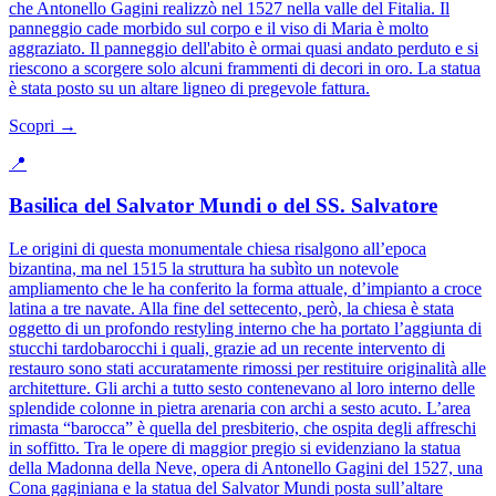
che Antonello Gagini realizzò nel 1527 nella valle del Fitalia. Il
panneggio cade morbido sul corpo e il viso di Maria è molto
aggraziato. Il panneggio dell'abito è ormai quasi andato perduto e si
riescono a scorgere solo alcuni frammenti di decori in oro. La statua
è stata posto su un altare ligneo di pregevole fattura.
Scopri →
📍
Basilica del Salvator Mundi o del SS. Salvatore
Le origini di questa monumentale chiesa risalgono all’epoca
bizantina, ma nel 1515 la struttura ha subìto un notevole
ampliamento che le ha conferito la forma attuale, d’impianto a croce
latina a tre navate. Alla fine del settecento, però, la chiesa è stata
oggetto di un profondo restyling interno che ha portato l’aggiunta di
stucchi tardobarocchi i quali, grazie ad un recente intervento di
restauro sono stati accuratamente rimossi per restituire originalità alle
architetture. Gli archi a tutto sesto contenevano al loro interno delle
splendide colonne in pietra arenaria con archi a sesto acuto. L’area
rimasta “barocca” è quella del presbiterio, che ospita degli affreschi
in soffitto. Tra le opere di maggior pregio si evidenziano la statua
della Madonna della Neve, opera di Antonello Gagini del 1527, una
Cona gaginiana e la statua del Salvator Mundi posta sull’altare