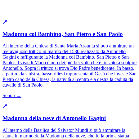
📍
Madonna col Bambino, San Pietro e San Paolo
All'interno della Chiesa di Santa Maria Assunta si può ammirare un
meraviglioso trittico in marmo del 1530 realizzato da Antonello
Gagini e raffigurante la Madonna col Bambino, San Pietro e San
Paolo. Il viso di Maria è uno dei più bei volti che è riuscito a scolpire
Antonello. Sopra il trittico si trova Dio Padre benedicente. In basso,
a partire da sinistra, basso rilievi rappresentanti Gesù che investe San
Pietro capo della Chiesa, la natività al centro e a destra la caduta da
cavallo di San Paolo.
Scopri →
📍
Madonna della neve di Antonello Gagini
All'nterno della Basilica del Salvator Mundi si può ammirare la
stauta in marmo della Madonna della neve, che fu la prima statua