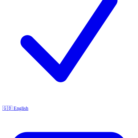
🇬🇧 English