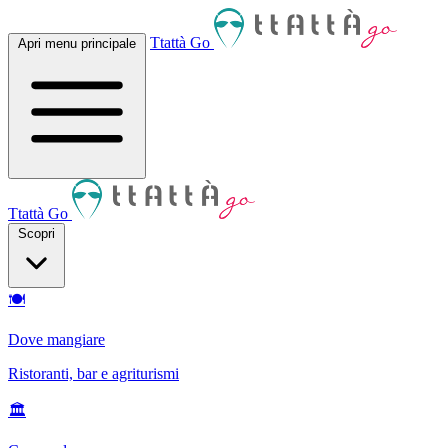
Ttattà Go
Apri menu principale
Ttattà Go
Scopri
🍽
Dove mangiare
Ristoranti, bar e agriturismi
🏛