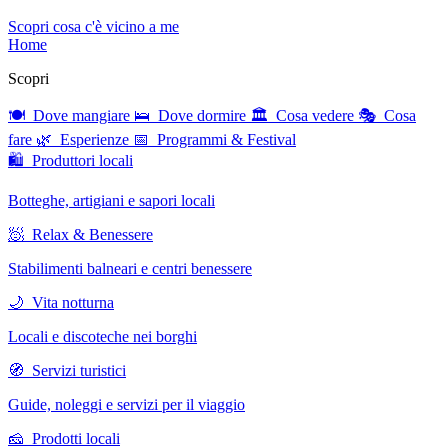
Scopri cosa c'è vicino a me
Home
Scopri
🍽 Dove mangiare
🛌 Dove dormire
🏛 Cosa vedere
🎭 Cosa
fare
🌿 Esperienze
📅 Programmi & Festival
🛍 Produttori locali
Botteghe, artigiani e sapori locali
🧖 Relax & Benessere
Stabilimenti balneari e centri benessere
🌙 Vita notturna
Locali e discoteche nei borghi
🧭 Servizi turistici
Guide, noleggi e servizi per il viaggio
🧀 Prodotti locali