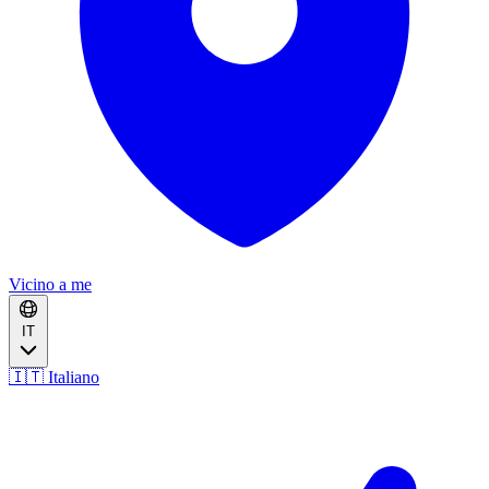
Vicino a me
IT
🇮🇹 Italiano