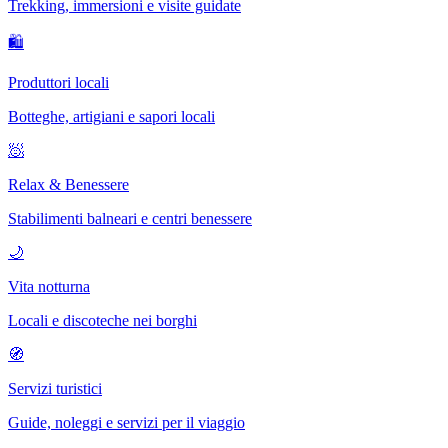
Trekking, immersioni e visite guidate
🛍
Produttori locali
Botteghe, artigiani e sapori locali
🧖
Relax & Benessere
Stabilimenti balneari e centri benessere
🌙
Vita notturna
Locali e discoteche nei borghi
🧭
Servizi turistici
Guide, noleggi e servizi per il viaggio