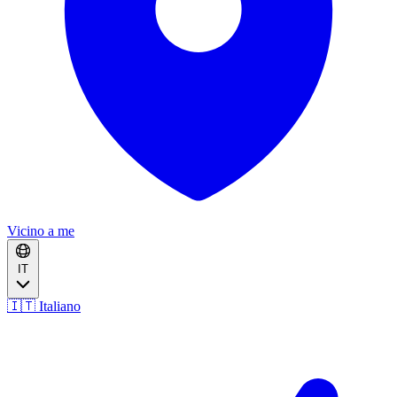
Vicino a me
IT
🇮🇹 Italiano