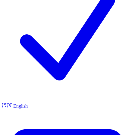
🇬🇧 English