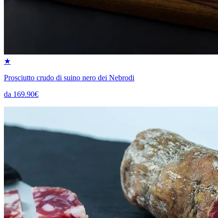
★
Prosciutto crudo di suino nero dei Nebrodi
da 169.90€