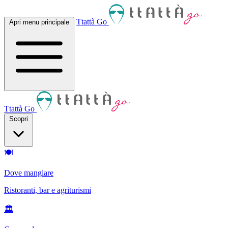
Ttattà Go
Apri menu principale
Ttattà Go
Scopri
🍽
Dove mangiare
Ristoranti, bar e agriturismi
🏛