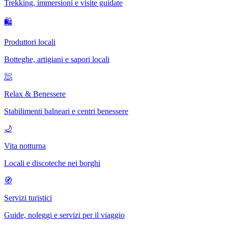
Trekking, immersioni e visite guidate
🛍
Produttori locali
Botteghe, artigiani e sapori locali
🧖
Relax & Benessere
Stabilimenti balneari e centri benessere
🌙
Vita notturna
Locali e discoteche nei borghi
🧭
Servizi turistici
Guide, noleggi e servizi per il viaggio