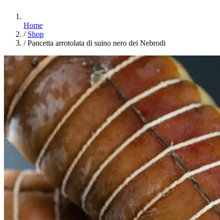
Home
/
Shop
/
Pancetta arrotolata di suino nero dei Nebrodi