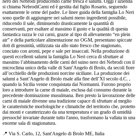
nero dei Nebrodi producendo carne fresca e salumi. Oggi l’azienda
si chiama NebrodiCarni ed è gestita dal figlio Rosario, seguendo
esattamente le orme del padre. Le linee guida della famiglia Lo Neri
sono quelle di aggiungere nei salumi meno ingredienti possibile,
riducendo il sale, diminuendo drasticamente la quantità di
conservanti, per esaltare al massimo il gusto e la qualità di questa
fantastica razza le cui carni, grazie al tipo di allevamento “en plein
air” e della particolare alimentazione no OGM, presentano spiccate
doti di genuinità, utilizzata sia allo stato fresco che stagionato,
conciato con aromi, pepe e sale per insaccati. Nella produzione di
questi eccellenti salumi la famiglia Lo Neri cerca di sfruttare al
massimo l’abbinamento delle carni del suino nero dei Nebrodi con il
microclima unico della valle di Sant’Angelo di Brolo, da secoli fiore
all’occhiello delle produzioni norcine siciliane. La produzione dei
salumi a Sant’Angelo di Brolo risale alla fine dell’XI secolo d.C. ,
quando la Sicilia venne conquistata dai Normanni. Furono proprio
loro a introdurre la carne di maiale, esclusa dal consumo durante la
precedente dominazione musulmana. Ben presto la lavorazione delle
carni di maiale divenne una tradizione capace di sfruttare al meglio
le caratteristiche morfologiche e climatiche del territorio che, protetto
dai monti e caratterizzato da una temperatura e un grado di umidità
pressoché invariate durante tutto l'anno, trasformano la vallata in una
enorme sala di stagionatura.
📍 Via S. Carlo, 12, Sant'Angelo di Brolo ME, Italia