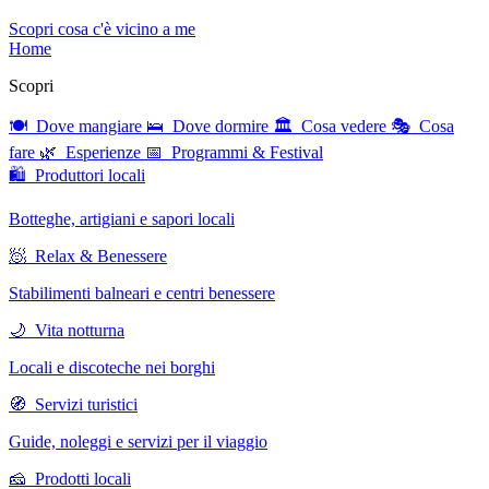
Scopri cosa c'è vicino a me
Home
Scopri
🍽 Dove mangiare
🛌 Dove dormire
🏛 Cosa vedere
🎭 Cosa
fare
🌿 Esperienze
📅 Programmi & Festival
🛍 Produttori locali
Botteghe, artigiani e sapori locali
🧖 Relax & Benessere
Stabilimenti balneari e centri benessere
🌙 Vita notturna
Locali e discoteche nei borghi
🧭 Servizi turistici
Guide, noleggi e servizi per il viaggio
🧀 Prodotti locali