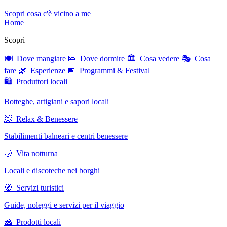
Scopri cosa c'è vicino a me
Home
Scopri
🍽 Dove mangiare
🛌 Dove dormire
🏛 Cosa vedere
🎭 Cosa
fare
🌿 Esperienze
📅 Programmi & Festival
🛍 Produttori locali
Botteghe, artigiani e sapori locali
🧖 Relax & Benessere
Stabilimenti balneari e centri benessere
🌙 Vita notturna
Locali e discoteche nei borghi
🧭 Servizi turistici
Guide, noleggi e servizi per il viaggio
🧀 Prodotti locali