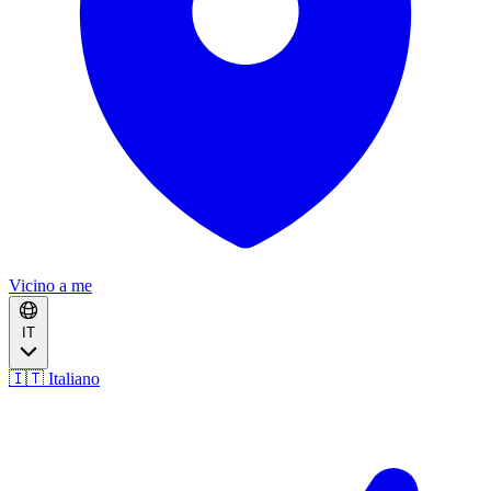
Vicino a me
IT
🇮🇹 Italiano