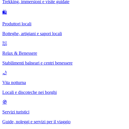
Trekking, immersioni e visite guidate
🛍
Produttori locali
Botteghe, artigiani e sapori locali
🧖
Relax & Benessere
Stabilimenti balneari e centri benessere
🌙
Vita notturna
Locali e discoteche nei borghi
🧭
Servizi turistici
Guide, noleggi e servizi per il viaggio