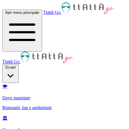
Ttattà Go
Apri menu principale
Ttattà Go
Scopri
🍽
Dove mangiare
Ristoranti, bar e agriturismi
🏛