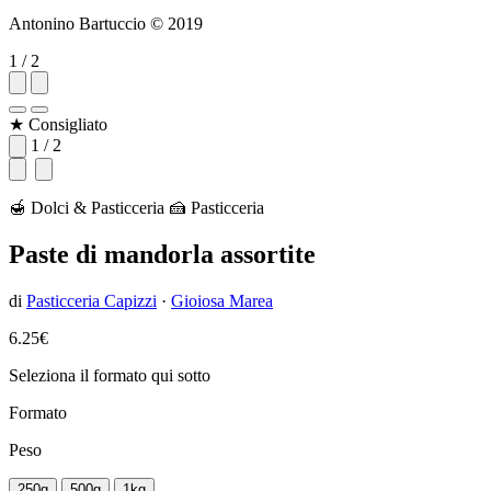
Antonino Bartuccio © 2019
1 / 2
★ Consigliato
1 / 2
🍯 Dolci & Pasticceria
🍰 Pasticceria
Paste di mandorla assortite
di
Pasticceria Capizzi
·
Gioiosa Marea
6.25€
Seleziona il formato qui sotto
Formato
Peso
250g
500g
1kg