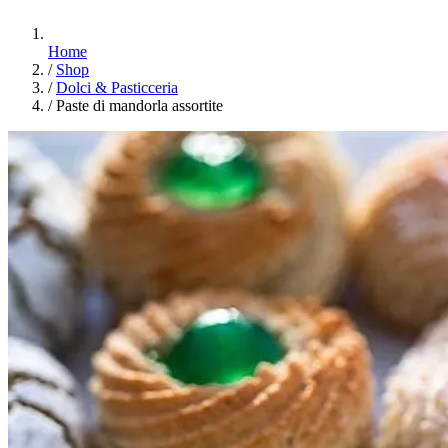
Home
/
Shop
/
Dolci & Pasticceria
/
Paste di mandorla assortite