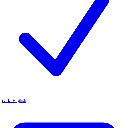
🇬🇧 English