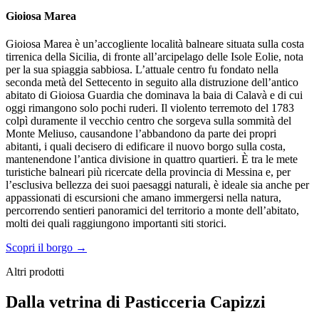
Gioiosa Marea
Gioiosa Marea è un’accogliente località balneare situata sulla costa
tirrenica della Sicilia, di fronte all’arcipelago delle Isole Eolie, nota
per la sua spiaggia sabbiosa. L’attuale centro fu fondato nella
seconda metà del Settecento in seguito alla distruzione dell’antico
abitato di Gioiosa Guardia che dominava la baia di Calavà e di cui
oggi rimangono solo pochi ruderi. Il violento terremoto del 1783
colpì duramente il vecchio centro che sorgeva sulla sommità del
Monte Meliuso, causandone l’abbandono da parte dei propri
abitanti, i quali decisero di edificare il nuovo borgo sulla costa,
mantenendone l’antica divisione in quattro quartieri. È tra le mete
turistiche balneari più ricercate della provincia di Messina e, per
l’esclusiva bellezza dei suoi paesaggi naturali, è ideale sia anche per
appassionati di escursioni che amano immergersi nella natura,
percorrendo sentieri panoramici del territorio a monte dell’abitato,
molti dei quali raggiungono importanti siti storici.
Scopri il borgo →
Altri prodotti
Dalla vetrina di Pasticceria Capizzi