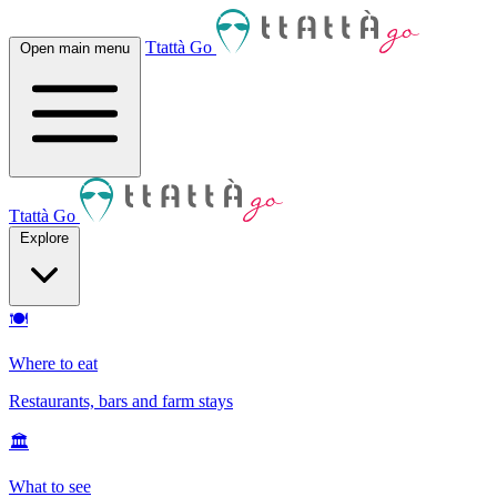
Ttattà Go
Open main menu
Ttattà Go
Explore
🍽
Where to eat
Restaurants, bars and farm stays
🏛
What to see