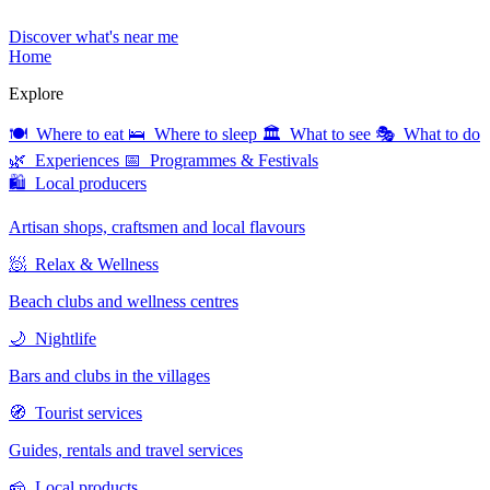
Discover what's near me
Home
Explore
🍽 Where to eat
🛌 Where to sleep
🏛 What to see
🎭 What to do
🌿 Experiences
📅 Programmes & Festivals
🛍 Local producers
Artisan shops, craftsmen and local flavours
🧖 Relax & Wellness
Beach clubs and wellness centres
🌙 Nightlife
Bars and clubs in the villages
🧭 Tourist services
Guides, rentals and travel services
🧀 Local products