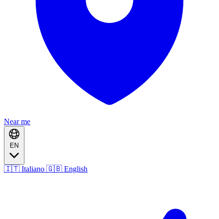
Near me
EN
🇮🇹 Italiano
🇬🇧 English