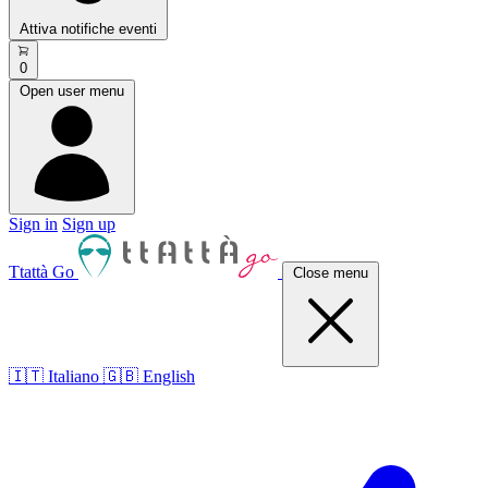
Attiva notifiche eventi
0
Open user menu
Sign in
Sign up
Ttattà Go
Close menu
🇮🇹 Italiano
🇬🇧 English