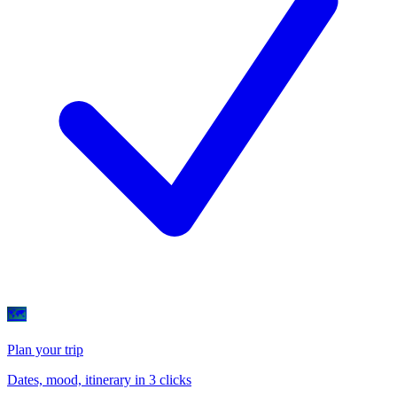
🗺
Plan your trip
Dates, mood, itinerary in 3 clicks