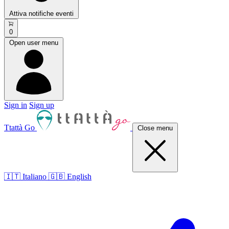
Attiva notifiche eventi
0
Open user menu
Sign in
Sign up
Ttattà Go
Close menu
🇮🇹 Italiano
🇬🇧 English