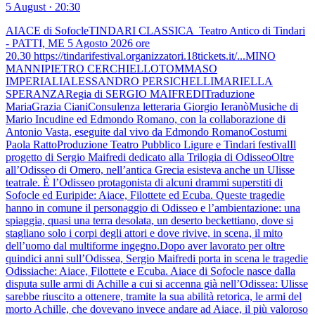
5 August · 20:30
AIACE di SofocleTINDARI CLASSICA Teatro Antico di Tindari
- PATTI, ME 5 Agosto 2026 ore
20.30 https://tindarifestival.organizzatori.18tickets.it/...MINO
MANNIPIETRO CERCHIELLOTOMMASO
IMPERIALIALESSANDRO PERSICHELLIMARIELLA
SPERANZARegia di SERGIO MAIFREDITraduzione
MariaGrazia CianiConsulenza letteraria Giorgio IeranòMusiche di
Mario Incudine ed Edmondo Romano, con la collaborazione di
Antonio Vasta, eseguite dal vivo da Edmondo RomanoCostumi
Paola RattoProduzione Teatro Pubblico Ligure e Tindari festivalIl
progetto di Sergio Maifredi dedicato alla Trilogia di OdisseoOltre
all’Odisseo di Omero, nell’antica Grecia esisteva anche un Ulisse
teatrale. È l’Odisseo protagonista di alcuni drammi superstiti di
Sofocle ed Euripide: Aiace, Filottete ed Ecuba. Queste tragedie
hanno in comune il personaggio di Odisseo e l’ambientazione: una
spiaggia, quasi una terra desolata, un deserto beckettiano, dove si
stagliano solo i corpi degli attori e dove rivive, in scena, il mito
dell’uomo dal multiforme ingegno.Dopo aver lavorato per oltre
quindici anni sull’Odissea, Sergio Maifredi porta in scena le tragedie
Odissiache: Aiace, Filottete e Ecuba. Aiace di Sofocle nasce dalla
disputa sulle armi di Achille a cui si accenna già nell’Odissea: Ulisse
sarebbe riuscito a ottenere, tramite la sua abilità retorica, le armi del
morto Achille, che dovevano invece andare ad Aiace, il più valoroso