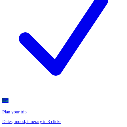
🗺
Plan your trip
Dates, mood, itinerary in 3 clicks