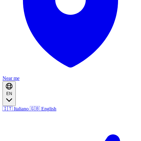
Near me
EN
🇮🇹 Italiano
🇬🇧 English