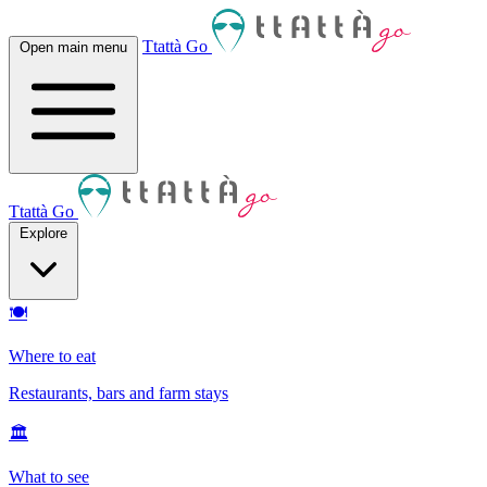
Ttattà Go
Open main menu
Ttattà Go
Explore
🍽
Where to eat
Restaurants, bars and farm stays
🏛
What to see