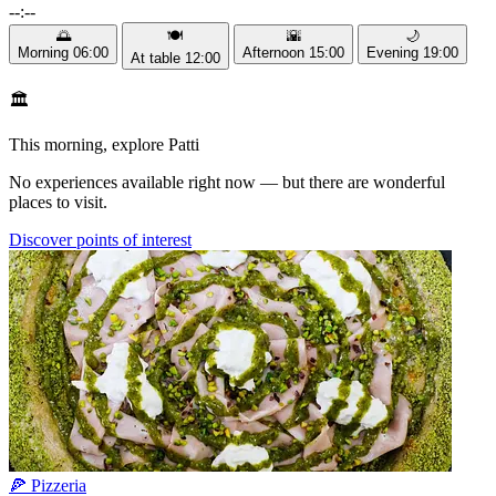
--:--
🌅
🍽️
🌇
🌙
Morning
06:00
Afternoon
15:00
Evening
19:00
At table
12:00
🏛️
This morning, explore Patti
No experiences available right now — but there are wonderful
places to visit.
Discover points of interest
🍕 Pizzeria