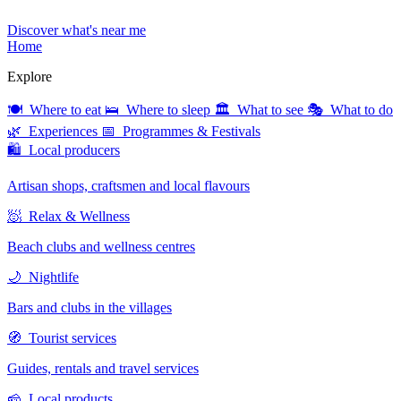
Discover what's near me
Home
Explore
🍽 Where to eat
🛌 Where to sleep
🏛 What to see
🎭 What to do
🌿 Experiences
📅 Programmes & Festivals
🛍 Local producers
Artisan shops, craftsmen and local flavours
🧖 Relax & Wellness
Beach clubs and wellness centres
🌙 Nightlife
Bars and clubs in the villages
🧭 Tourist services
Guides, rentals and travel services
🧀 Local products