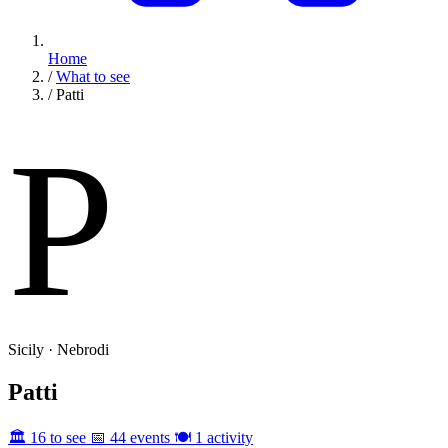
Home
/
What to see
/
Patti
P
Sicily · Nebrodi
Patti
🏛️ 16 to see
📅 44 events
🍽️ 1 activity