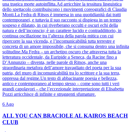
una tragica morte autoinflitta.Ad arricchire la tessitura linguistica
dello spettacolo contribuiscono i movimenti coreografici di Claudia
Monti.La Fedra di Ritsos è immersa in una quotidianità dai tratti
contemporanei, e tuttavia il suo racconto si dispiega in un tempo
sospeso e dilatato, in cui riverberano occulti e oscuri echi della
natura e dell’inconscio; è un carattere lucido e contraddittorio, in
continua oscillazione tra l’altezza della parola mitica con cui
ripercorre la sua vicenda, e l’incomunicabilità tutta terrestre e
concreta di un amore impossibile, che si consuma dentro una infinita
solitudine.Ma Fedra – un archetipo oscuro che attraversa tutta la
letteratura occidentale, da Euripide a Seneca, da Racine fino a
D’Annunzio – diventa, nelle parole di Ritsos, anche una
straordinaria metafora dell’amore travagliato del poeta per la sua
patria, del muro di incomunicabilità tra lo scrittore e la sua terra,
oppressa dal regime.Un testo di abbacinante poesia e bellezza,
antico e contemporaneo al tempo stesso – come sono tutti i veri
grandi capolavori – che l’eccezionale interpretazione di Elisabetta
Pozzi arricchisce di infinite e struggenti sfumature.
6
Ago
ALL YOU CAN BRACIOLE AL KAIROS BEACH
CLUB