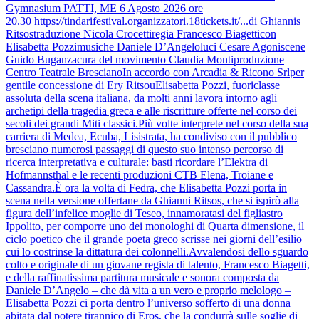
Gymnasium PATTI, ME 6 Agosto 2026 ore
20.30 https://tindarifestival.organizzatori.18tickets.it/...di Ghiannis
Ritsostraduzione Nicola Crocettiregia Francesco Biagetticon
Elisabetta Pozzimusiche Daniele D’Angeloluci Cesare Agoniscene
Guido Buganzacura del movimento Claudia Montiproduzione
Centro Teatrale BrescianoIn accordo con Arcadia & Ricono Srlper
gentile concessione di Ery RitsouElisabetta Pozzi, fuoriclasse
assoluta della scena italiana, da molti anni lavora intorno agli
archetipi della tragedia greca e alle riscritture offerte nel corso dei
secoli dei grandi Miti classici.Più volte interprete nel corso della sua
carriera di Medea, Ecuba, Lisistrata, ha condiviso con il pubblico
bresciano numerosi passaggi di questo suo intenso percorso di
ricerca interpretativa e culturale: basti ricordare l’Elektra di
Hofmannsthal e le recenti produzioni CTB Elena, Troiane e
Cassandra.È ora la volta di Fedra, che Elisabetta Pozzi porta in
scena nella versione offertane da Ghianni Ritsos, che si ispirò alla
figura dell’infelice moglie di Teseo, innamoratasi del figliastro
Ippolito, per comporre uno dei monologhi di Quarta dimensione, il
ciclo poetico che il grande poeta greco scrisse nei giorni dell’esilio
cui lo costrinse la dittatura dei colonnelli.Avvalendosi dello sguardo
colto e originale di un giovane regista di talento, Francesco Biagetti,
e della raffinatissima partitura musicale e sonora composta da
Daniele D’Angelo – che dà vita a un vero e proprio melologo –
Elisabetta Pozzi ci porta dentro l’universo sofferto di una donna
abitata dal potere tirannico di Eros, che la condurrà sulle soglie di