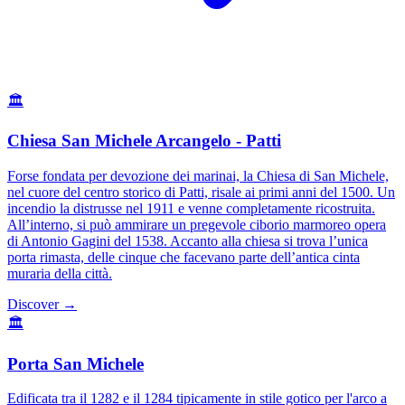
🏛️
Chiesa San Michele Arcangelo - Patti
Forse fondata per devozione dei marinai, la Chiesa di San Michele,
nel cuore del centro storico di Patti, risale ai primi anni del 1500. Un
incendio la distrusse nel 1911 e venne completamente ricostruita.
All’interno, si può ammirare un pregevole ciborio marmoreo opera
di Antonio Gagini del 1538. Accanto alla chiesa si trova l’unica
porta rimasta, delle cinque che facevano parte dell’antica cinta
muraria della città.
Discover →
🏛️
Porta San Michele
Edificata tra il 1282 e il 1284 tipicamente in stile gotico per l'arco a