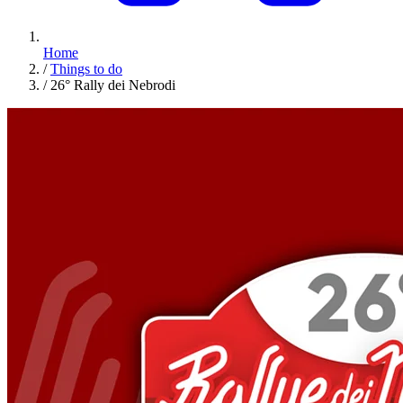
Home
/
Things to do
/
26° Rally dei Nebrodi