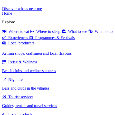
Discover what's near me
Home
Explore
🍽 Where to eat
🛌 Where to sleep
🏛 What to see
🎭 What to do
🌿 Experiences
📅 Programmes & Festivals
🛍 Local producers
Artisan shops, craftsmen and local flavours
🧖 Relax & Wellness
Beach clubs and wellness centres
🌙 Nightlife
Bars and clubs in the villages
🧭 Tourist services
Guides, rentals and travel services
🧀 Local products