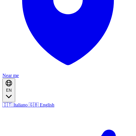
Near me
EN
🇮🇹 Italiano
🇬🇧 English