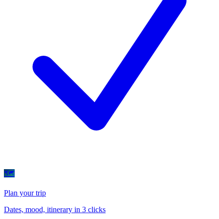
🗺
Plan your trip
Dates, mood, itinerary in 3 clicks