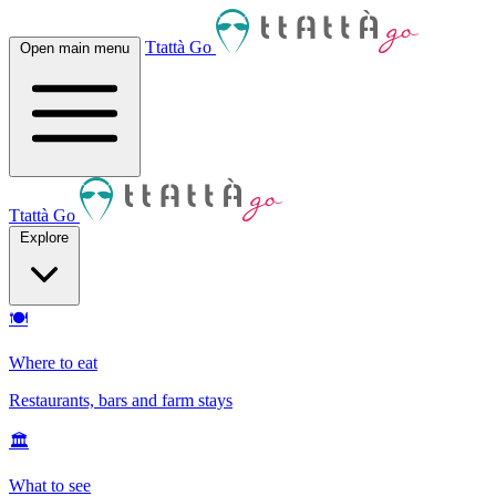
Ttattà Go
Open main menu
Ttattà Go
Explore
🍽
Where to eat
Restaurants, bars and farm stays
🏛
What to see