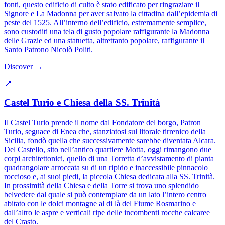
fonti, questo edificio di culto è stato edificato per ringraziare il
Signore e La Madonna per aver salvato la cittadina dall’epidemia di
peste del 1525. All’interno dell’edificio, estremamente semplice,
sono custoditi una tela di gusto popolare raffigurante la Madonna
delle Grazie ed una statuetta, altrettanto popolare, raffigurante il
Santo Patrono Nicolò Politi.
Discover →
📍
Castel Turio e Chiesa della SS. Trinità
Il Castel Turio prende il nome dal Fondatore del borgo, Patron
Turio, seguace di Enea che, stanziatosi sul litorale tirrenico della
Sicilia, fondò quella che successivamente sarebbe diventata Alcara.
Del Castello, sito nell’antico quartiere Motta, oggi rimangono due
corpi architettonici, quello di una Torretta d’avvistamento di pianta
quadrangolare arroccata su di un ripido e inaccessibile pinnacolo
roccioso e, ai suoi piedi, la piccola Chiesa dedicata alla SS. Trinità.
In prossimità della Chiesa e della Torre si trova uno splendido
belvedere dal quale si può contemplare da un lato l’intero centro
abitato con le dolci montagne al di là del Fiume Rosmarino e
dall’altro le aspre e verticali ripe delle incombenti rocche calcaree
del Crasto.