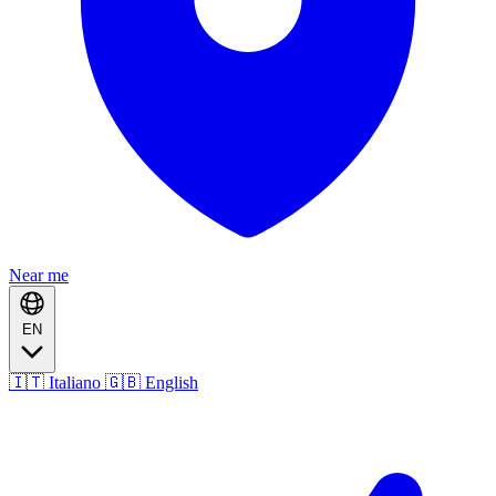
Near me
EN
🇮🇹 Italiano
🇬🇧 English