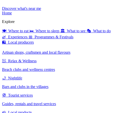
Discover what's near me
Home
Explore
🍽 Where to eat
🛌 Where to sleep
🏛 What to see
🎭 What to do
🌿 Experiences
📅 Programmes & Festivals
🛍 Local producers
Artisan shops, craftsmen and local flavours
🧖 Relax & Wellness
Beach clubs and wellness centres
🌙 Nightlife
Bars and clubs in the villages
🧭 Tourist services
Guides, rentals and travel services
🧀 Local products