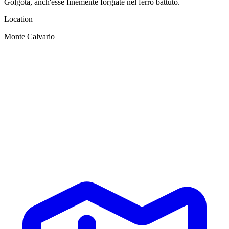
Golgota, anch'esse finemente forgiate nel ferro battuto.
Location
Monte Calvario