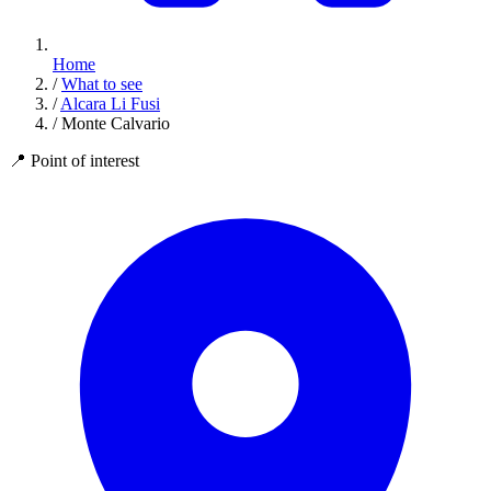
Home
/
What to see
/
Alcara Li Fusi
/
Monte Calvario
📍
Point of interest