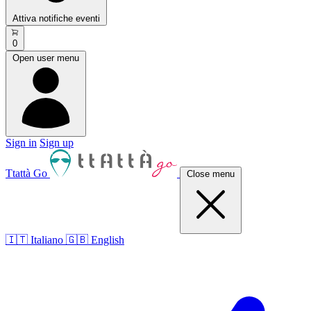
Attiva notifiche eventi
0
Open user menu
Sign in
Sign up
Ttattà Go
Close menu
🇮🇹 Italiano
🇬🇧 English