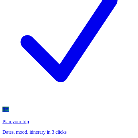
🗺
Plan your trip
Dates, mood, itinerary in 3 clicks