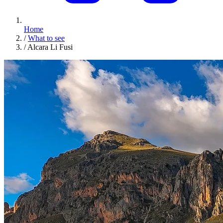
Home
/
What to see
/
Alcara Li Fusi