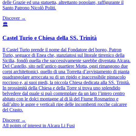
delle Grazie ed una statuetta, altrettanto popolare, raffigurante il
Santo Patrono Nicolò Politi.
Discover →
🏛️
Castel Turio e Chiesa della SS. Trinità
Il Castel Turio prende il nome dal Fondatore del borgo, Patron
Turio, seguace di Enea che, stanziatosi sul litorale tirrenico della
Sicilia, fondò quella che successivamente sarebbe diventata Alcara.
Del Castello, sito nell’antico quartiere Motta, oggi rimangono due
corpi architettonici, quello di una Torretta d’avvistamento di pianta
quadrangolare arroccata su di un ripido e inaccessibile pinnacolo
roccioso e, ai suoi piedi, la piccola Chiesa dedicata alla SS. Trinità.
In prossimità della Chiesa e della Torre si trova uno splendido
belvedere dal quale si può contemplare da un lato l’intero centro
abitato con le dolci montagne al di là del Fiume Rosmarino e
dall’altro le aspre e verticali ripe delle incombenti rocche calcaree
del Crasto.
Discover →
All points of interest in Alcara Li Fusi