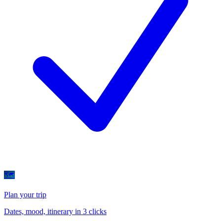
🗺
Plan your trip
Dates, mood, itinerary in 3 clicks