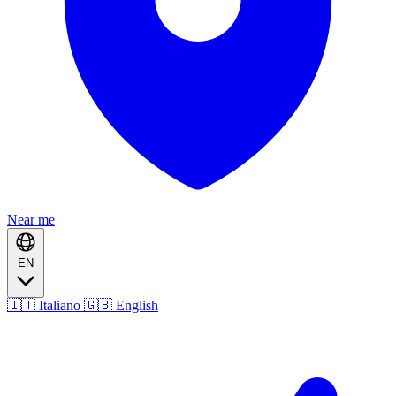
Near me
EN
🇮🇹 Italiano
🇬🇧 English