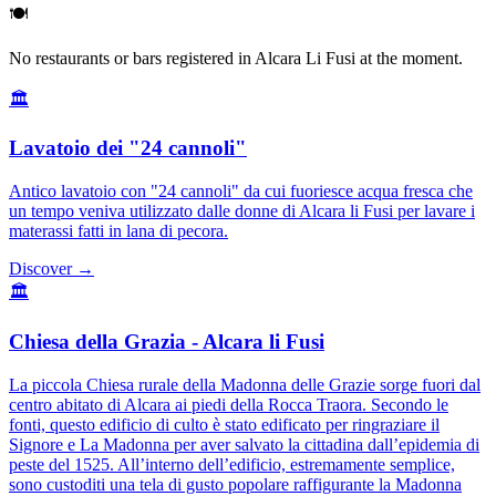
🍽️
No restaurants or bars registered in Alcara Li Fusi at the moment.
🏛️
Lavatoio dei "24 cannoli"
Antico lavatoio con "24 cannoli" da cui fuoriesce acqua fresca che
un tempo veniva utilizzato dalle donne di Alcara li Fusi per lavare i
materassi fatti in lana di pecora.
Discover →
🏛️
Chiesa della Grazia - Alcara li Fusi
La piccola Chiesa rurale della Madonna delle Grazie sorge fuori dal
centro abitato di Alcara ai piedi della Rocca Traora. Secondo le
fonti, questo edificio di culto è stato edificato per ringraziare il
Signore e La Madonna per aver salvato la cittadina dall’epidemia di
peste del 1525. All’interno dell’edificio, estremamente semplice,
sono custoditi una tela di gusto popolare raffigurante la Madonna