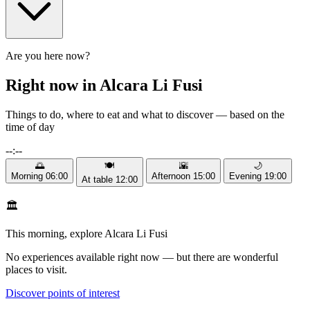
Are you here now?
Right now in Alcara Li Fusi
Things to do, where to eat and what to discover — based on the
time of day
--:--
🌅
🍽️
🌇
🌙
Morning
06:00
Afternoon
15:00
Evening
19:00
At table
12:00
🏛️
This morning, explore Alcara Li Fusi
No experiences available right now — but there are wonderful
places to visit.
Discover points of interest