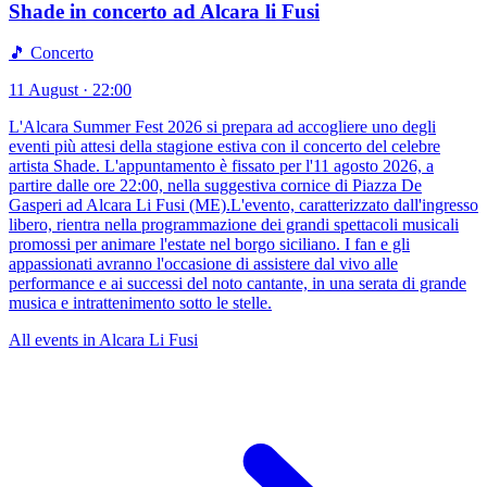
Shade in concerto ad Alcara li Fusi
🎵 Concerto
11 August · 22:00
L'Alcara Summer Fest 2026 si prepara ad accogliere uno degli
eventi più attesi della stagione estiva con il concerto del celebre
artista Shade. L'appuntamento è fissato per l'11 agosto 2026, a
partire dalle ore 22:00, nella suggestiva cornice di Piazza De
Gasperi ad Alcara Li Fusi (ME).L'evento, caratterizzato dall'ingresso
libero, rientra nella programmazione dei grandi spettacoli musicali
promossi per animare l'estate nel borgo siciliano. I fan e gli
appassionati avranno l'occasione di assistere dal vivo alle
performance e ai successi del noto cantante, in una serata di grande
musica e intrattenimento sotto le stelle.
All events in Alcara Li Fusi