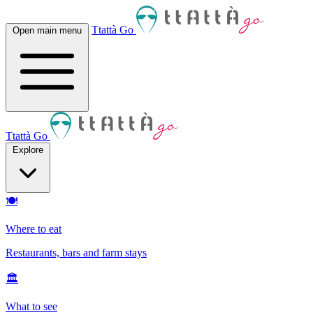
Ttattà Go
Open main menu
Ttattà Go
Explore
🍽
Where to eat
Restaurants, bars and farm stays
🏛
What to see