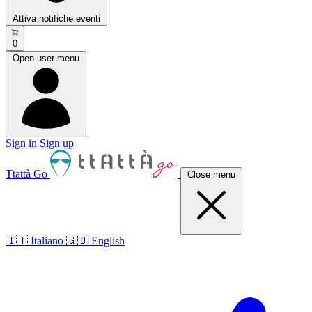
Attiva notifiche eventi
0
Open user menu
Sign in
Sign up
Ttattà Go
Close menu
🇮🇹 Italiano
🇬🇧 English