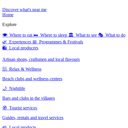
Discover what's near me
Home
Explore
🍽 Where to eat
🛌 Where to sleep
🏛 What to see
🎭 What to do
🌿 Experiences
📅 Programmes & Festivals
🛍 Local producers
Artisan shops, craftsmen and local flavours
🧖 Relax & Wellness
Beach clubs and wellness centres
🌙 Nightlife
Bars and clubs in the villages
🧭 Tourist services
Guides, rentals and travel services
🧀 Local products