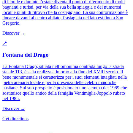
di litorale e durante l’estate diventa il punto di riferimento di molti
bagnanti e turisti, per via della sua bella spiaggia e dei numerosi
locali e punti di ritrovo che la costeggiano. La sua conformazione è
lineare davanti al centro abitato, frastagiata nel lato est fino a San
Gregorio.
Discover →
📍
Fontana del Drago
La Fontana Drago, situata nell’omonima contrada lungo la strada
statale 113, è stata realizzata intorno alla fine del XVIII secolo. Il
bene monumentale si caratterizza per i suoi elementi intagliati nella
pietra arenaria locale e per la presenza delle celebri maioliche
nasitane. Sul suo prospetto è posizionato uno stemma del 1989 che
sostituisce quello antico della famiglia Ventimiglia-Joppolo rubato
nel 1985.
Discover →
Get directions