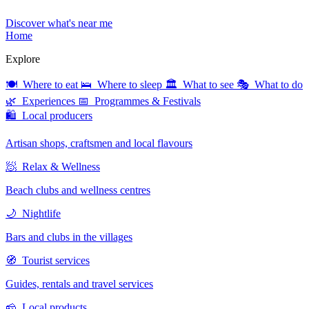
Discover what's near me
Home
Explore
🍽 Where to eat
🛌 Where to sleep
🏛 What to see
🎭 What to do
🌿 Experiences
📅 Programmes & Festivals
🛍 Local producers
Artisan shops, craftsmen and local flavours
🧖 Relax & Wellness
Beach clubs and wellness centres
🌙 Nightlife
Bars and clubs in the villages
🧭 Tourist services
Guides, rentals and travel services
🧀 Local products