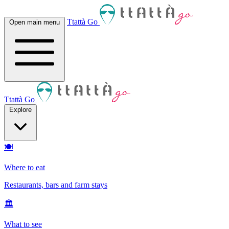
Ttattà Go
Open main menu
Ttattà Go
Explore
🍽
Where to eat
Restaurants, bars and farm stays
🏛
What to see