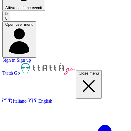
Attiva notifiche eventi
0
Open user menu
Sign in
Sign up
Ttattà Go
Close menu
🇮🇹 Italiano
🇬🇧 English