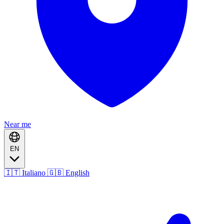
Near me
EN
🇮🇹 Italiano
🇬🇧 English