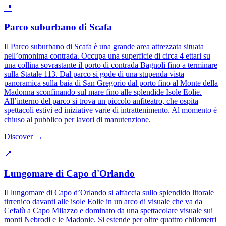
📍
Parco suburbano di Scafa
Il Parco suburbano di Scafa è una grande area attrezzata situata
nell’omonima contrada. Occupa una superficie di circa 4 ettari su
una collina sovrastante il porto di contrada Bagnoli fino a terminare
sulla Statale 113. Dal parco si gode di una stupenda vista
panoramica sulla baia di San Gregorio dal porto fino al Monte della
Madonna sconfinando sul mare fino alle splendide Isole Eolie.
All’interno del parco si trova un piccolo anfiteatro, che ospita
spettacoli estivi ed iniziative varie di intrattenimento. Al momento è
chiuso al pubblico per lavori di manutenzione.
Discover →
📍
Lungomare di Capo d'Orlando
Il lungomare di Capo d’Orlando si affaccia sullo splendido litorale
tirrenico davanti alle isole Eolie in un arco di visuale che va da
Cefalù a Capo Milazzo e dominato da una spettacolare visuale sui
monti Nebrodi e le Madonie. Si estende per oltre quattro chilometri