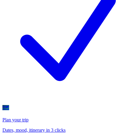
🗺
Plan your trip
Dates, mood, itinerary in 3 clicks