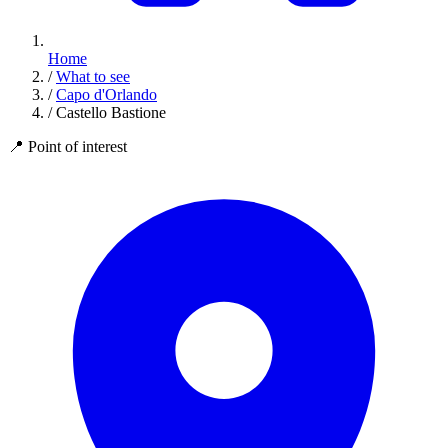
Home
/
What to see
/
Capo d'Orlando
/
Castello Bastione
📍
Point of interest