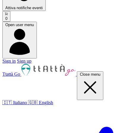
Attiva notifiche eventi
0
Open user menu
Sign in
Sign up
Ttattà Go
Close menu
🇮🇹 Italiano
🇬🇧 English