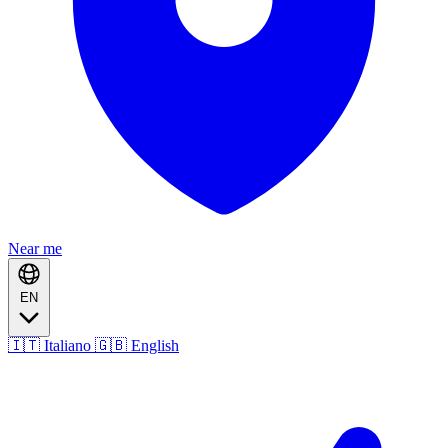
Near me
EN
🇮🇹 Italiano
🇬🇧 English