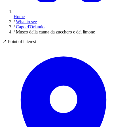
Home
/
What to see
/
Capo d'Orlando
/
Museo della canna da zucchero e del limone
📍
Point of interest