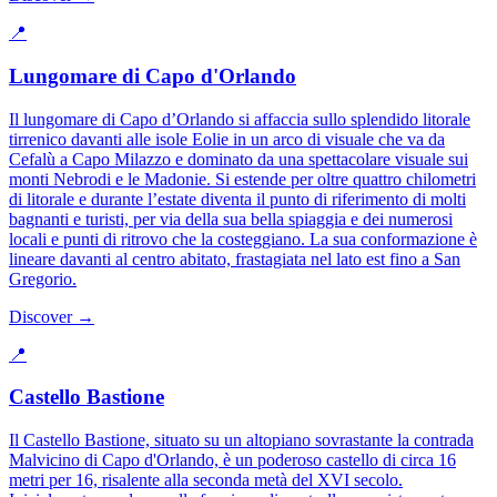
📍
Lungomare di Capo d'Orlando
Il lungomare di Capo d’Orlando si affaccia sullo splendido litorale
tirrenico davanti alle isole Eolie in un arco di visuale che va da
Cefalù a Capo Milazzo e dominato da una spettacolare visuale sui
monti Nebrodi e le Madonie. Si estende per oltre quattro chilometri
di litorale e durante l’estate diventa il punto di riferimento di molti
bagnanti e turisti, per via della sua bella spiaggia e dei numerosi
locali e punti di ritrovo che la costeggiano. La sua conformazione è
lineare davanti al centro abitato, frastagiata nel lato est fino a San
Gregorio.
Discover →
📍
Castello Bastione
Il Castello Bastione, situato su un altopiano sovrastante la contrada
Malvicino di Capo d'Orlando, è un poderoso castello di circa 16
metri per 16, risalente alla seconda metà del XVI secolo.