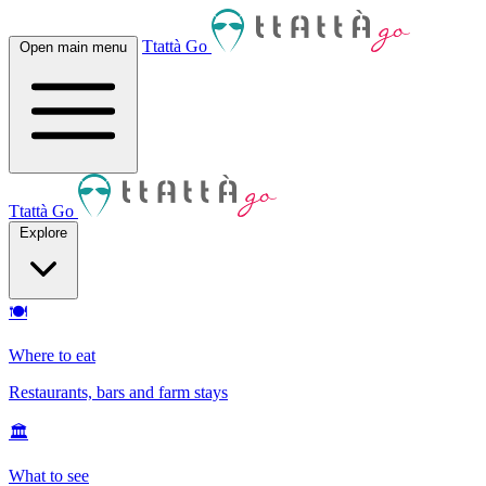
Ttattà Go
Open main menu
Ttattà Go
Explore
🍽
Where to eat
Restaurants, bars and farm stays
🏛
What to see