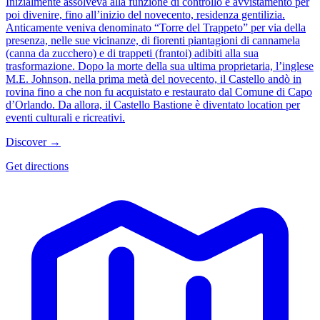
Inizialmente assolveva alla funzione di controllo e avvistamento per
poi divenire, fino all’inizio del novecento, residenza gentilizia.
Anticamente veniva denominato “Torre del Trappeto” per via della
presenza, nelle sue vicinanze, di fiorenti piantagioni di cannamela
(canna da zucchero) e di trappeti (frantoi) adibiti alla sua
trasformazione. Dopo la morte della sua ultima proprietaria, l’inglese
M.E. Johnson, nella prima metà del novecento, il Castello andò in
rovina fino a che non fu acquistato e restaurato dal Comune di Capo
d’Orlando. Da allora, il Castello Bastione è diventato location per
eventi culturali e ricreativi.
Discover →
Get directions