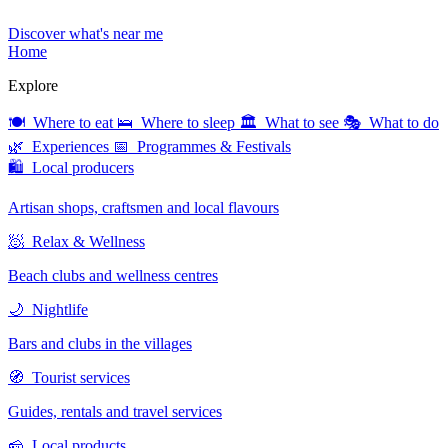
Discover what's near me
Home
Explore
🍽 Where to eat
🛌 Where to sleep
🏛 What to see
🎭 What to do
🌿 Experiences
📅 Programmes & Festivals
🛍 Local producers
Artisan shops, craftsmen and local flavours
🧖 Relax & Wellness
Beach clubs and wellness centres
🌙 Nightlife
Bars and clubs in the villages
🧭 Tourist services
Guides, rentals and travel services
🧀 Local products