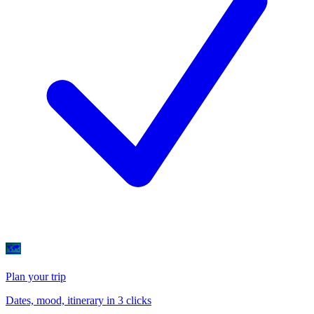
🗺
Plan your trip
Dates, mood, itinerary in 3 clicks