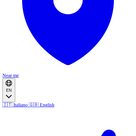
Near me
EN
🇮🇹 Italiano
🇬🇧 English