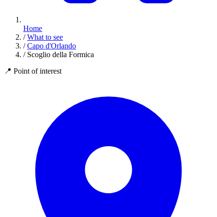
Home
/
What to see
/
Capo d'Orlando
/
Scoglio della Formica
📍
Point of interest