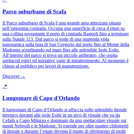
Parco suburbano di Scafa
Il Parco suburbano di Scafa è una grande area attrezzata situata
nell’omonima contrada. Occupa una superficie di circa 4 ettari su
una collina sovrastante il porto di contrada Bagnoli fino a terminare
sulla Statale 113. Dal parco si gode di una stupenda vista
panoramica sulla baia di San Gregorio dal porto fino al Monte della
Madonna sconfinando sul mare fino alle splendide Isole Eolie.
All’interno del parco si trova un piccolo anfiteatro, che ospita
spettacoli estivi ed iniziative varie di intrattenimento. Al momento è
chiuso al pubblico per lavori di manutenzione.
Discover →
📍
Lungomare di Capo d'Orlando
Il lungomare di Capo d’Orlando si affaccia sullo splendido litorale
tirrenico davanti alle isole Eolie in un arco di visuale che va da
Cefalù a Capo Milazzo e dominato da una spettacolare visuale sui
monti Nebrodi e le Madonie. Si estende per oltre quattro chilometri
di litorale e durante l’estate diventa il punto di riferimento di molti