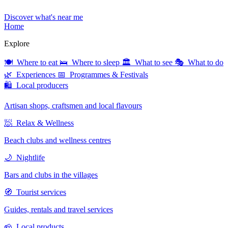
Discover what's near me
Home
Explore
🍽 Where to eat
🛌 Where to sleep
🏛 What to see
🎭 What to do
🌿 Experiences
📅 Programmes & Festivals
🛍 Local producers
Artisan shops, craftsmen and local flavours
🧖 Relax & Wellness
Beach clubs and wellness centres
🌙 Nightlife
Bars and clubs in the villages
🧭 Tourist services
Guides, rentals and travel services
🧀 Local products