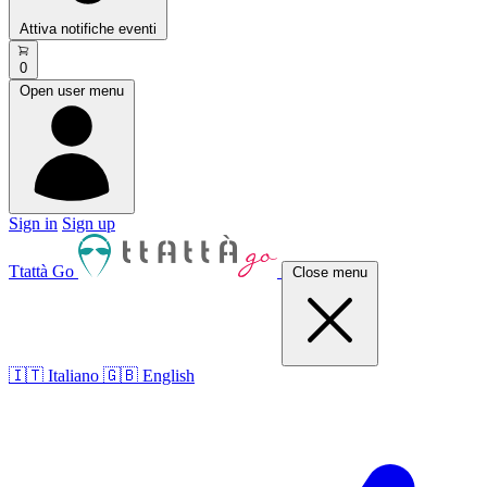
Attiva notifiche eventi
0
Open user menu
Sign in
Sign up
Ttattà Go
Close menu
🇮🇹 Italiano
🇬🇧 English