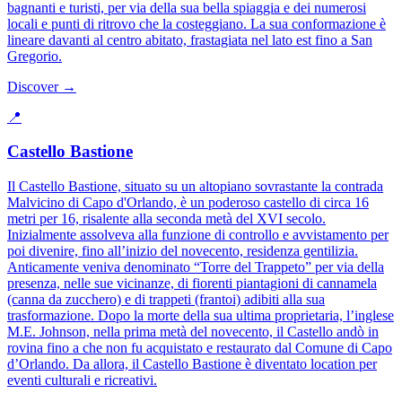
bagnanti e turisti, per via della sua bella spiaggia e dei numerosi
locali e punti di ritrovo che la costeggiano. La sua conformazione è
lineare davanti al centro abitato, frastagiata nel lato est fino a San
Gregorio.
Discover →
📍
Castello Bastione
Il Castello Bastione, situato su un altopiano sovrastante la contrada
Malvicino di Capo d'Orlando, è un poderoso castello di circa 16
metri per 16, risalente alla seconda metà del XVI secolo.
Inizialmente assolveva alla funzione di controllo e avvistamento per
poi divenire, fino all’inizio del novecento, residenza gentilizia.
Anticamente veniva denominato “Torre del Trappeto” per via della
presenza, nelle sue vicinanze, di fiorenti piantagioni di cannamela
(canna da zucchero) e di trappeti (frantoi) adibiti alla sua
trasformazione. Dopo la morte della sua ultima proprietaria, l’inglese
M.E. Johnson, nella prima metà del novecento, il Castello andò in
rovina fino a che non fu acquistato e restaurato dal Comune di Capo
d’Orlando. Da allora, il Castello Bastione è diventato location per
eventi culturali e ricreativi.