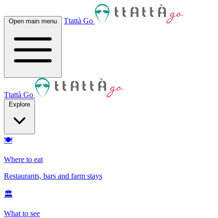
Ttattà Go
Open main menu
Ttattà Go
Explore
🍽
Where to eat
Restaurants, bars and farm stays
🏛
What to see