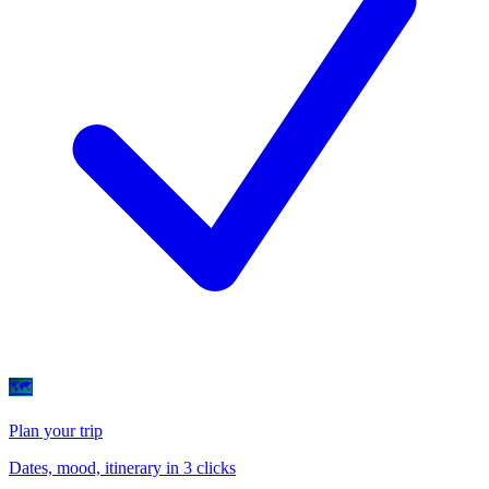
🗺
Plan your trip
Dates, mood, itinerary in 3 clicks