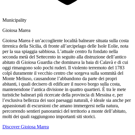
Municipality
Gioiosa Marea
Gioiosa Marea è un’accogliente località balneare situata sulla costa
tirrenica della Sicilia, di fronte all’arcipelago delle Isole Eolie, nota
per la sua spiaggia sabbiosa. L’attuale centro fu fondato nella
seconda metà del Settecento in seguito alla distruzione dell’antico
abitato di Gioiosa Guardia che dominava la baia di Calavà e di cui
oggi rimangono solo pochi ruderi. Il violento terremoto del 1783
colpì duramente il vecchio centro che sorgeva sulla sommità del
Monte Meliuso, causandone l’abbandono da parte dei propri
abitanti, i quali decisero di edificare il nuovo borgo sulla costa,
mantenendone l’antica divisione in quattro quartieri. È tra le mete
turistiche balneari più ricercate della provincia di Messina e, per
l’esclusiva bellezza dei suoi paesaggi naturali, è ideale sia anche per
appassionati di escursioni che amano immergersi nella natura,
percorrendo sentieri panoramici del territorio a monte dell’abitato,
molti dei quali raggiungono importanti siti storici.
Discover Gioiosa Marea