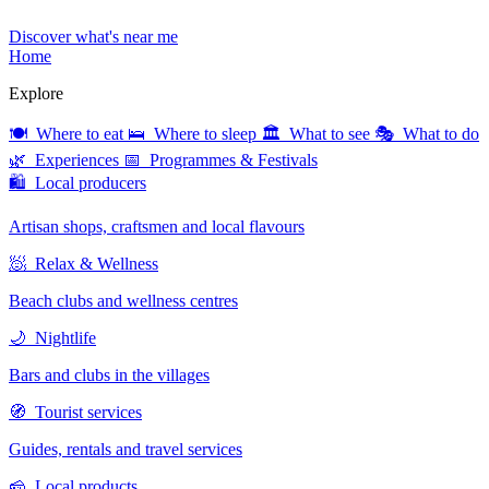
Discover what's near me
Home
Explore
🍽 Where to eat
🛌 Where to sleep
🏛 What to see
🎭 What to do
🌿 Experiences
📅 Programmes & Festivals
🛍 Local producers
Artisan shops, craftsmen and local flavours
🧖 Relax & Wellness
Beach clubs and wellness centres
🌙 Nightlife
Bars and clubs in the villages
🧭 Tourist services
Guides, rentals and travel services
🧀 Local products