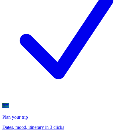
🗺
Plan your trip
Dates, mood, itinerary in 3 clicks