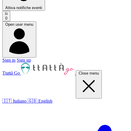
Attiva notifiche eventi
0
Open user menu
Sign in
Sign up
Ttattà Go
Close menu
🇮🇹 Italiano
🇬🇧 English