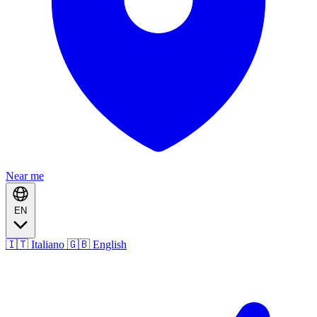
Near me
EN
🇮🇹 Italiano
🇬🇧 English