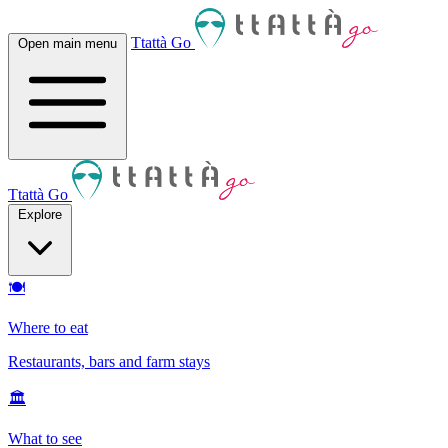
Ttattà Go
Open main menu
Ttattà Go
Explore
🍽
Where to eat
Restaurants, bars and farm stays
🏛
What to see