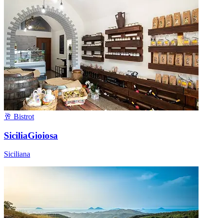
🥂 Bistrot
SiciliaGioiosa
Siciliana