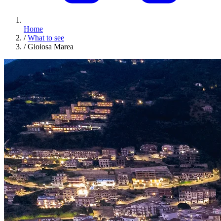
Home
/
What to see
/
Gioiosa Marea