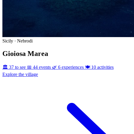
Sicily · Nebrodi
Gioiosa Marea
🏛️ 37 to see
📅 44 events
🌿 6 experiences
🍽️ 10 activities
Explore the village