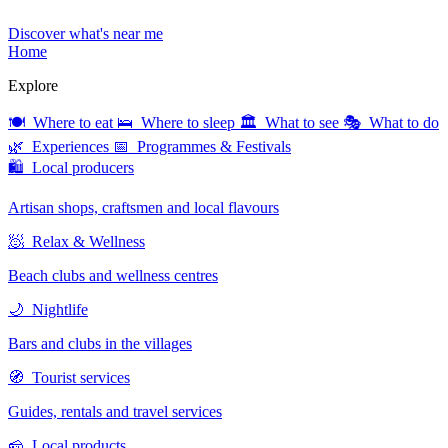
Discover what's near me
Home
Explore
🍽 Where to eat
🛌 Where to sleep
🏛 What to see
🎭 What to do
🌿 Experiences
📅 Programmes & Festivals
🛍 Local producers
Artisan shops, craftsmen and local flavours
🧖 Relax & Wellness
Beach clubs and wellness centres
🌙 Nightlife
Bars and clubs in the villages
🧭 Tourist services
Guides, rentals and travel services
🧀 Local products