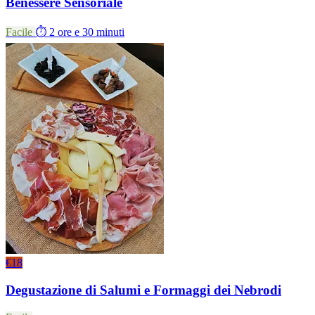
Benessere Sensoriale
Facile
⏱ 2 ore e 30 minuti
€18
Degustazione di Salumi e Formaggi dei Nebrodi