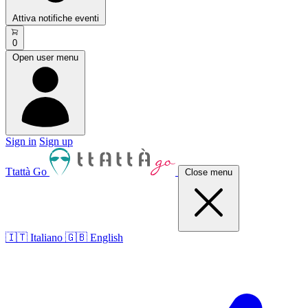
Attiva notifiche eventi
0
Open user menu
Sign in
Sign up
Ttattà Go
Close menu
🇮🇹 Italiano
🇬🇧 English