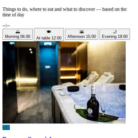
Things to do, where to eat and what to discover — based on the
time of day
--:--
🌅
🍽️
🌇
🌙
Morning
06:00
Afternoon
15:00
Evening
19:00
At table
12:00
€85