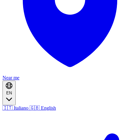
Near me
EN
🇮🇹 Italiano
🇬🇧 English