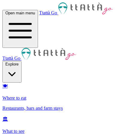
Ttattà Go
Open main menu
Ttattà Go
Explore
🍽
Where to eat
Restaurants, bars and farm stays
🏛
What to see