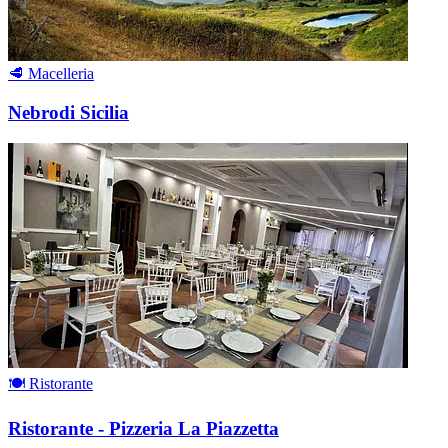
🥩 Macelleria
Nebrodi Sicilia
🍽 Ristorante
Ristorante - Pizzeria La Piazzetta