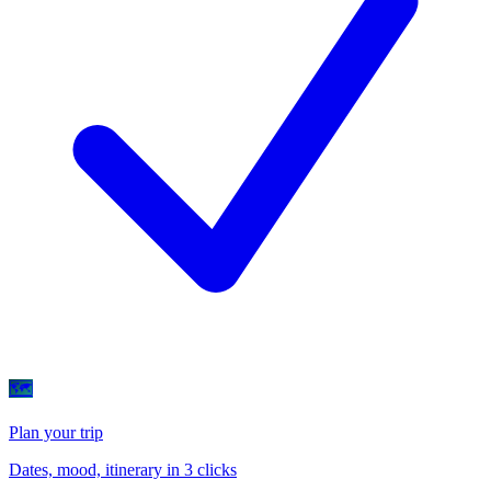
🗺
Plan your trip
Dates, mood, itinerary in 3 clicks