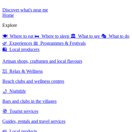
Discover what's near me
Home
Explore
🍽 Where to eat
🛌 Where to sleep
🏛 What to see
🎭 What to do
🌿 Experiences
📅 Programmes & Festivals
🛍 Local producers
Artisan shops, craftsmen and local flavours
🧖 Relax & Wellness
Beach clubs and wellness centres
🌙 Nightlife
Bars and clubs in the villages
🧭 Tourist services
Guides, rentals and travel services
🧀 Local products