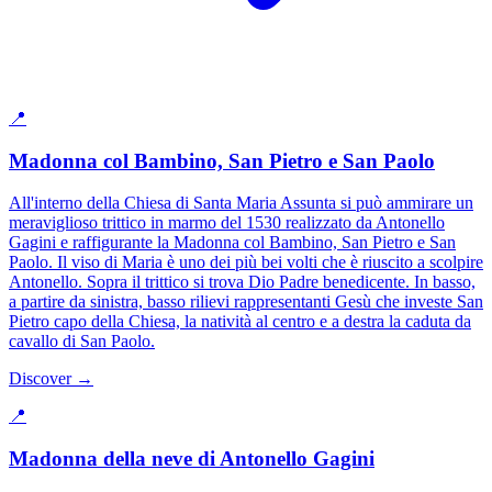
📍
Madonna col Bambino, San Pietro e San Paolo
All'interno della Chiesa di Santa Maria Assunta si può ammirare un
meraviglioso trittico in marmo del 1530 realizzato da Antonello
Gagini e raffigurante la Madonna col Bambino, San Pietro e San
Paolo. Il viso di Maria è uno dei più bei volti che è riuscito a scolpire
Antonello. Sopra il trittico si trova Dio Padre benedicente. In basso,
a partire da sinistra, basso rilievi rappresentanti Gesù che investe San
Pietro capo della Chiesa, la natività al centro e a destra la caduta da
cavallo di San Paolo.
Discover →
📍
Madonna della neve di Antonello Gagini