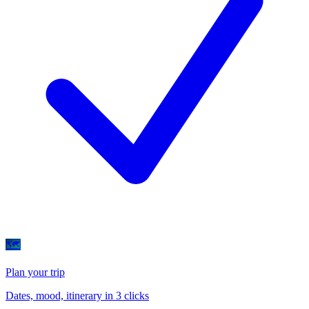
🗺
Plan your trip
Dates, mood, itinerary in 3 clicks