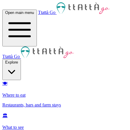
Ttattà Go
Open main menu
Ttattà Go
Explore
🍽
Where to eat
Restaurants, bars and farm stays
🏛
What to see