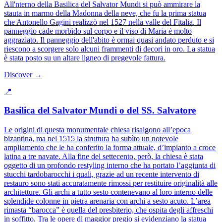
All'nterno della Basilica del Salvator Mundi si può ammirare la
stauta in marmo della Madonna della neve, che fu la prima statua
che Antonello Gagini realizzò nel 1527 nella valle del Fitalia. Il
panneggio cade morbido sul corpo e il viso di Maria è molto
aggraziato. Il panneggio dell'abito è ormai quasi andato perduto e si
riescono a scorgere solo alcuni frammenti di decori in oro. La statua
è stata posto su un altare ligneo di pregevole fattura.
Discover →
📍
Basilica del Salvator Mundi o del SS. Salvatore
Le origini di questa monumentale chiesa risalgono all’epoca
bizantina, ma nel 1515 la struttura ha subìto un notevole
ampliamento che le ha conferito la forma attuale, d’impianto a croce
latina a tre navate. Alla fine del settecento, però, la chiesa è stata
oggetto di un profondo restyling interno che ha portato l’aggiunta di
stucchi tardobarocchi i quali, grazie ad un recente intervento di
restauro sono stati accuratamente rimossi per restituire originalità alle
architetture. Gli archi a tutto sesto contenevano al loro interno delle
splendide colonne in pietra arenaria con archi a sesto acuto. L’area
rimasta “barocca” è quella del presbiterio, che ospita degli affreschi
in soffitto. Tra le opere di maggior pregio si evidenziano la statua