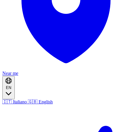
Near me
EN
🇮🇹 Italiano
🇬🇧 English