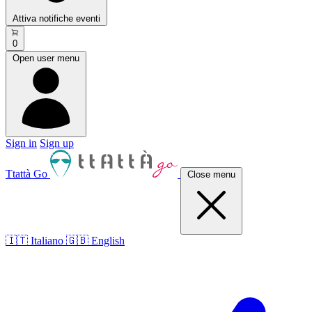
Attiva notifiche eventi
0
Open user menu
Sign in
Sign up
Ttattà Go
Close menu
🇮🇹 Italiano
🇬🇧 English