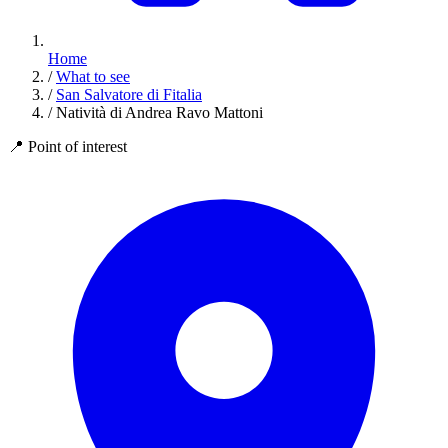
Home
/
What to see
/
San Salvatore di Fitalia
/
Natività di Andrea Ravo Mattoni
📍
Point of interest