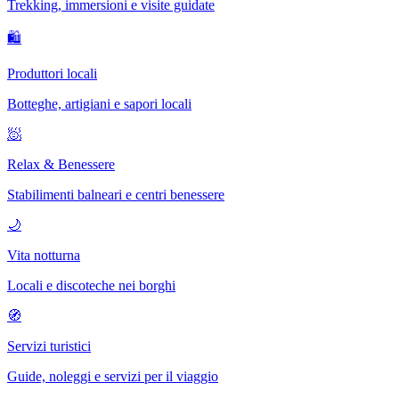
Trekking, immersioni e visite guidate
🛍
Produttori locali
Botteghe, artigiani e sapori locali
🧖
Relax & Benessere
Stabilimenti balneari e centri benessere
🌙
Vita notturna
Locali e discoteche nei borghi
🧭
Servizi turistici
Guide, noleggi e servizi per il viaggio