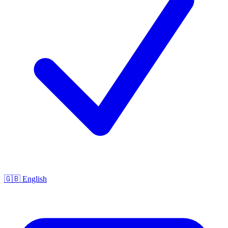
🇬🇧 English