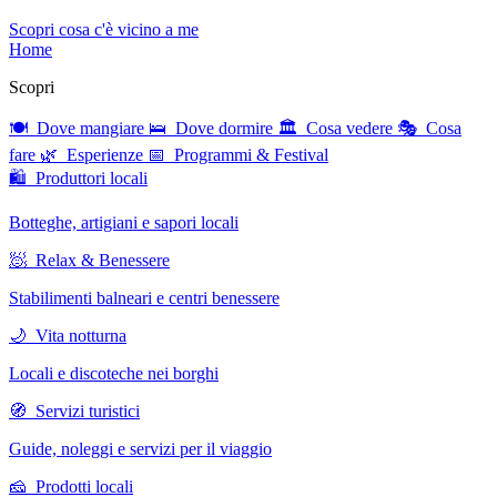
Scopri cosa c'è vicino a me
Home
Scopri
🍽 Dove mangiare
🛌 Dove dormire
🏛 Cosa vedere
🎭 Cosa
fare
🌿 Esperienze
📅 Programmi & Festival
🛍 Produttori locali
Botteghe, artigiani e sapori locali
🧖 Relax & Benessere
Stabilimenti balneari e centri benessere
🌙 Vita notturna
Locali e discoteche nei borghi
🧭 Servizi turistici
Guide, noleggi e servizi per il viaggio
🧀 Prodotti locali