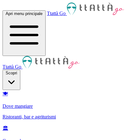
Ttattà Go
Apri menu principale
Ttattà Go
Scopri
🍽
Dove mangiare
Ristoranti, bar e agriturismi
🏛