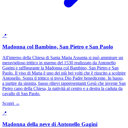
📍
Madonna col Bambino, San Pietro e San Paolo
All'interno della Chiesa di Santa Maria Assunta si può ammirare un
meraviglioso trittico in marmo del 1530 realizzato da Antonello
Gagini e raffigurante la Madonna col Bambino, San Pietro e San
Paolo. Il viso di Maria è uno dei più bei volti che è riuscito a scolpire
Antonello. Sopra il trittico si trova Dio Padre benedicente. In basso,
a partire da sinistra, basso rilievi rappresentanti Gesù che investe San
Pietro capo della Chiesa, la natività al centro e a destra la caduta da
cavallo di San Paolo.
Scopri →
📍
Madonna della neve di Antonello Gagini