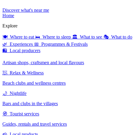
Discover what's near me
Home
Explore
🍽 Where to eat
🛌 Where to sleep
🏛 What to see
🎭 What to do
🌿 Experiences
📅 Programmes & Festivals
🛍 Local producers
Artisan shops, craftsmen and local flavours
🧖 Relax & Wellness
Beach clubs and wellness centres
🌙 Nightlife
Bars and clubs in the villages
🧭 Tourist services
Guides, rentals and travel services
🧀 Local products