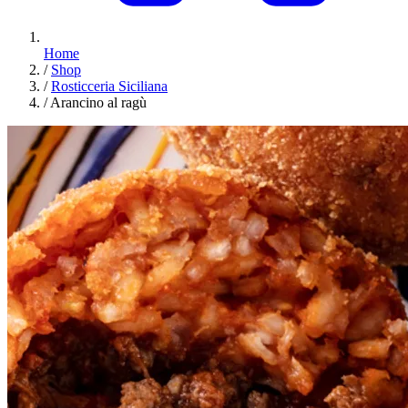
Home
/
Shop
/
Rosticceria Siciliana
/
Arancino al ragù