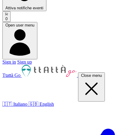
Attiva notifiche eventi
0
Open user menu
Sign in
Sign up
Ttattà Go
Close menu
🇮🇹 Italiano
🇬🇧 English