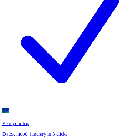
🗺
Plan your trip
Dates, mood, itinerary in 3 clicks