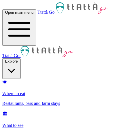
Ttattà Go
Open main menu
Ttattà Go
Explore
🍽
Where to eat
Restaurants, bars and farm stays
🏛
What to see