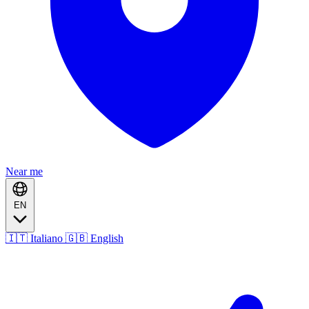
Near me
EN
🇮🇹 Italiano
🇬🇧 English