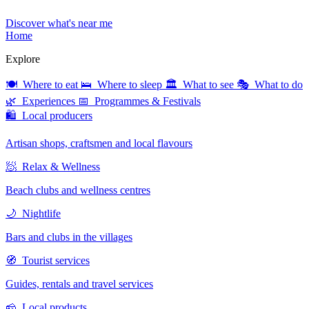
Discover what's near me
Home
Explore
🍽 Where to eat
🛌 Where to sleep
🏛 What to see
🎭 What to do
🌿 Experiences
📅 Programmes & Festivals
🛍 Local producers
Artisan shops, craftsmen and local flavours
🧖 Relax & Wellness
Beach clubs and wellness centres
🌙 Nightlife
Bars and clubs in the villages
🧭 Tourist services
Guides, rentals and travel services
🧀 Local products