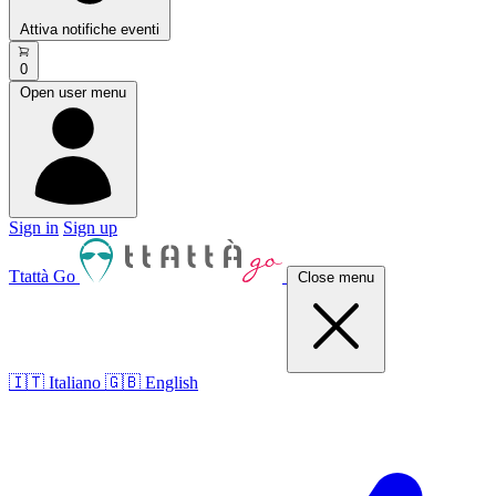
Attiva notifiche eventi
0
Open user menu
Sign in
Sign up
Ttattà Go
Close menu
🇮🇹 Italiano
🇬🇧 English