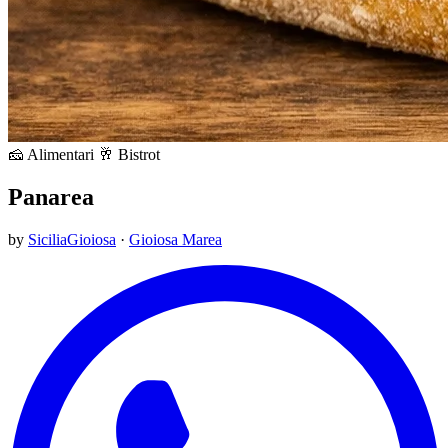
🧀 Alimentari
🥂 Bistrot
Panarea
by
SiciliaGioiosa
·
Gioiosa Marea