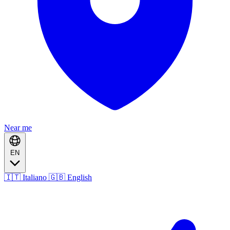
Near me
EN
🇮🇹 Italiano
🇬🇧 English