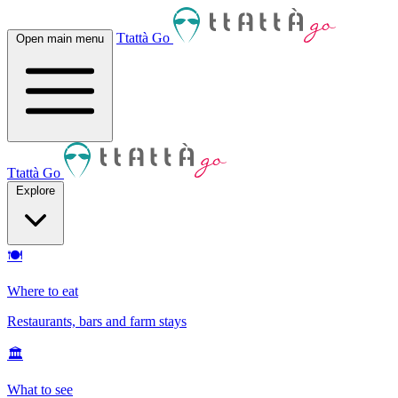
Ttattà Go
Open main menu
Ttattà Go
Explore
🍽
Where to eat
Restaurants, bars and farm stays
🏛
What to see