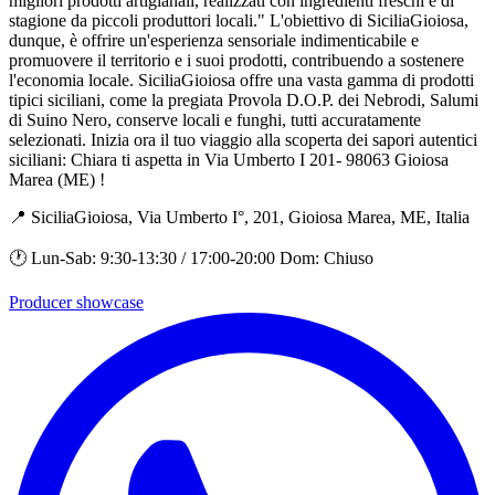
migliori prodotti artigianali, realizzati con ingredienti freschi e di
stagione da piccoli produttori locali." L'obiettivo di SiciliaGioiosa,
dunque, è offrire un'esperienza sensoriale indimenticabile e
promuovere il territorio e i suoi prodotti, contribuendo a sostenere
l'economia locale. SiciliaGioiosa offre una vasta gamma di prodotti
tipici siciliani, come la pregiata Provola D.O.P. dei Nebrodi, Salumi
di Suino Nero, conserve locali e funghi, tutti accuratamente
selezionati. Inizia ora il tuo viaggio alla scoperta dei sapori autentici
siciliani: Chiara ti aspetta in Via Umberto I 201- 98063 Gioiosa
Marea (ME) !
📍 SiciliaGioiosa, Via Umberto I°, 201, Gioiosa Marea, ME, Italia
🕐 Lun-Sab: 9:30-13:30 / 17:00-20:00 Dom: Chiuso
Producer showcase