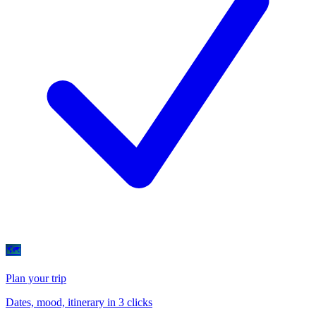
🗺
Plan your trip
Dates, mood, itinerary in 3 clicks