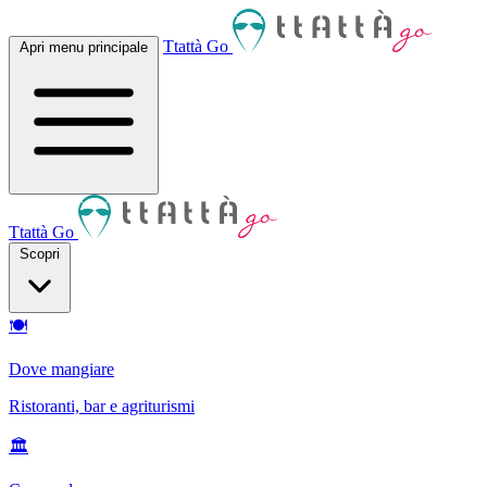
Ttattà Go
Apri menu principale
Ttattà Go
Scopri
🍽
Dove mangiare
Ristoranti, bar e agriturismi
🏛