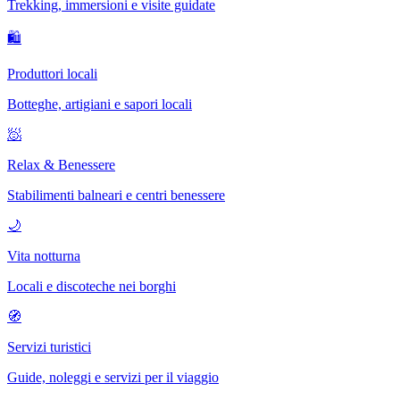
Trekking, immersioni e visite guidate
🛍
Produttori locali
Botteghe, artigiani e sapori locali
🧖
Relax & Benessere
Stabilimenti balneari e centri benessere
🌙
Vita notturna
Locali e discoteche nei borghi
🧭
Servizi turistici
Guide, noleggi e servizi per il viaggio