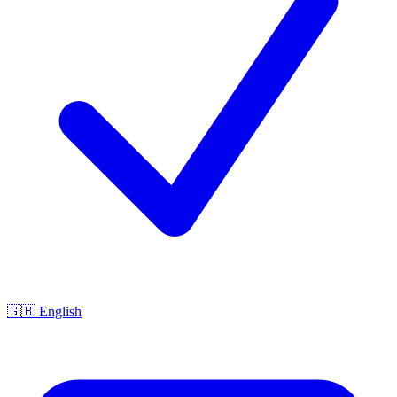
🇬🇧 English