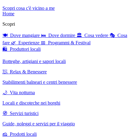
Scopri cosa c'è vicino a me
Home
Scopri
🍽 Dove mangiare
🛌 Dove dormire
🏛 Cosa vedere
🎭 Cosa
fare
🌿 Esperienze
📅 Programmi & Festival
🛍 Produttori locali
Botteghe, artigiani e sapori locali
🧖 Relax & Benessere
Stabilimenti balneari e centri benessere
🌙 Vita notturna
Locali e discoteche nei borghi
🧭 Servizi turistici
Guide, noleggi e servizi per il viaggio
🧀 Prodotti locali