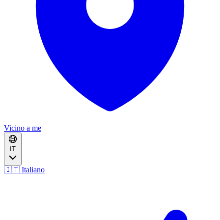
Vicino a me
IT
🇮🇹 Italiano