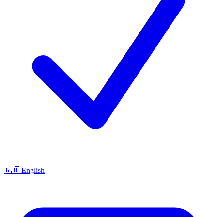
🇬🇧 English