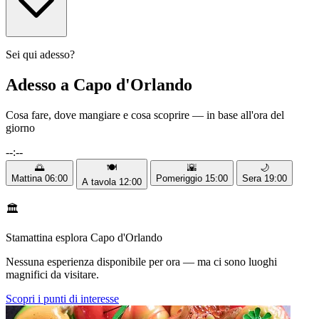
Sei qui adesso?
Adesso a Capo d'Orlando
Cosa fare, dove mangiare e cosa scoprire — in base all'ora del
giorno
--:--
🌅
🍽️
🌇
🌙
Mattina
06:00
Pomeriggio
15:00
Sera
19:00
A tavola
12:00
🏛️
Stamattina esplora Capo d'Orlando
Nessuna esperienza disponibile per ora — ma ci sono luoghi
magnifici da visitare.
Scopri i punti di interesse