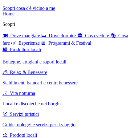
Scopri cosa c'è vicino a me
Home
Scopri
🍽 Dove mangiare
🛌 Dove dormire
🏛 Cosa vedere
🎭 Cosa
fare
🌿 Esperienze
📅 Programmi & Festival
🛍 Produttori locali
Botteghe, artigiani e sapori locali
🧖 Relax & Benessere
Stabilimenti balneari e centri benessere
🌙 Vita notturna
Locali e discoteche nei borghi
🧭 Servizi turistici
Guide, noleggi e servizi per il viaggio
🧀 Prodotti locali