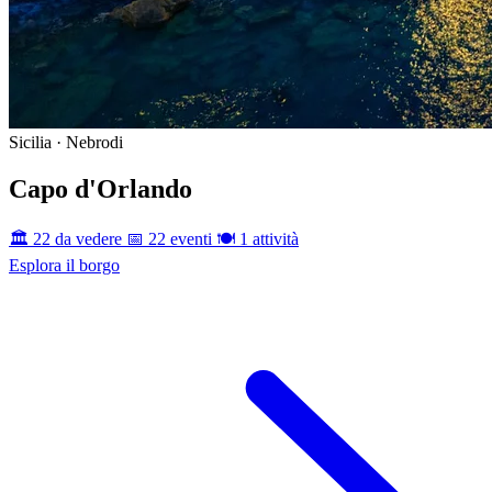
Sicilia · Nebrodi
Capo d'Orlando
🏛️ 22 da vedere
📅 22 eventi
🍽️ 1 attività
Esplora il borgo