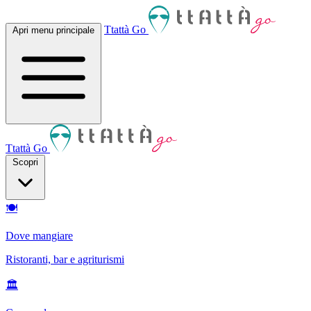
Ttattà Go
Apri menu principale
Ttattà Go
Scopri
🍽
Dove mangiare
Ristoranti, bar e agriturismi
🏛