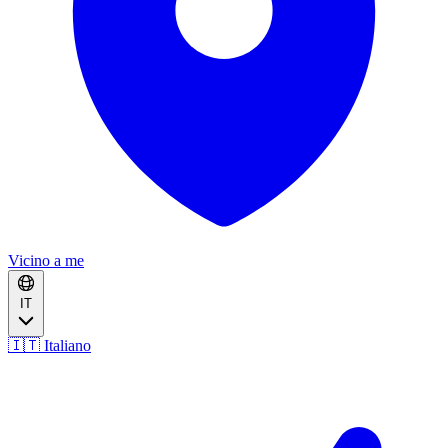
Vicino a me
IT
🇮🇹 Italiano