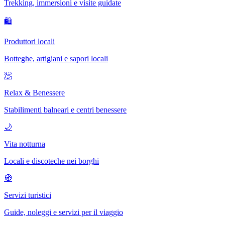
Trekking, immersioni e visite guidate
🛍
Produttori locali
Botteghe, artigiani e sapori locali
🧖
Relax & Benessere
Stabilimenti balneari e centri benessere
🌙
Vita notturna
Locali e discoteche nei borghi
🧭
Servizi turistici
Guide, noleggi e servizi per il viaggio