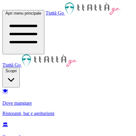
Ttattà Go
Apri menu principale
Ttattà Go
Scopri
🍽
Dove mangiare
Ristoranti, bar e agriturismi
🏛