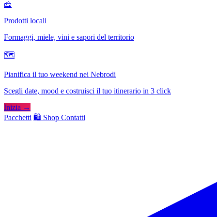
🧀
Prodotti locali
Formaggi, miele, vini e sapori del territorio
🗺
Pianifica il tuo weekend nei Nebrodi
Scegli date, mood e costruisci il tuo itinerario in 3 click
Inizia →
Pacchetti
🛍️ Shop
Contatti