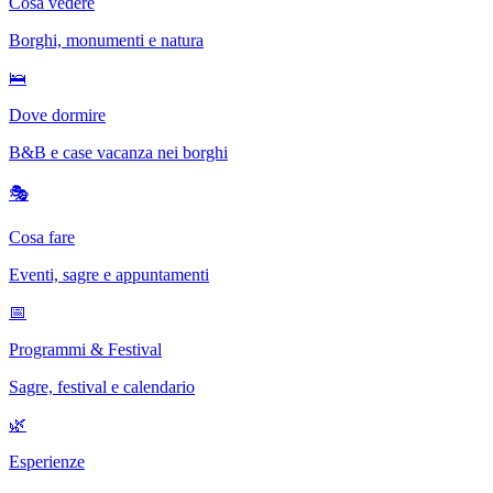
Cosa vedere
Borghi, monumenti e natura
🛌
Dove dormire
B&B e case vacanza nei borghi
🎭
Cosa fare
Eventi, sagre e appuntamenti
📅
Programmi & Festival
Sagre, festival e calendario
🌿
Esperienze