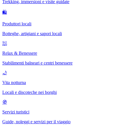
Trekking, immersioni e visite guidate
🛍
Produttori locali
Botteghe, artigiani e sapori locali
🧖
Relax & Benessere
Stabilimenti balneari e centri benessere
🌙
Vita notturna
Locali e discoteche nei borghi
🧭
Servizi turistici
Guide, noleggi e servizi per il viaggio