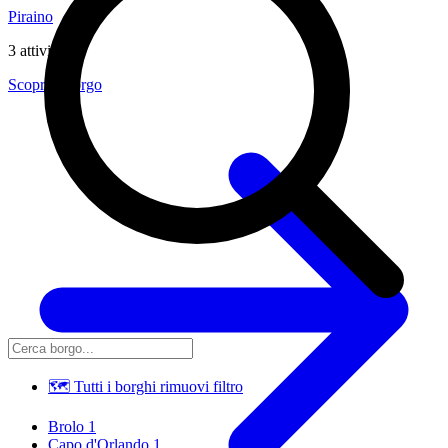
Piraino
3 attività
Scopri il borgo
🗺 Tutti i borghi
rimuovi filtro
Brolo
1
Capo d'Orlando
1