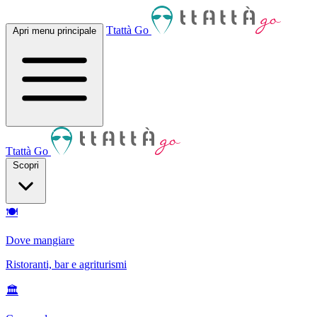
Ttattà Go
Apri menu principale
Ttattà Go
Scopri
🍽
Dove mangiare
Ristoranti, bar e agriturismi
🏛