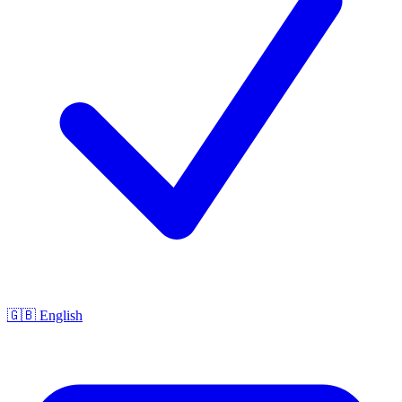
🇬🇧 English