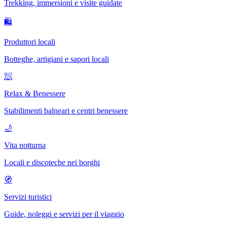
Trekking, immersioni e visite guidate
🛍
Produttori locali
Botteghe, artigiani e sapori locali
🧖
Relax & Benessere
Stabilimenti balneari e centri benessere
🌙
Vita notturna
Locali e discoteche nei borghi
🧭
Servizi turistici
Guide, noleggi e servizi per il viaggio