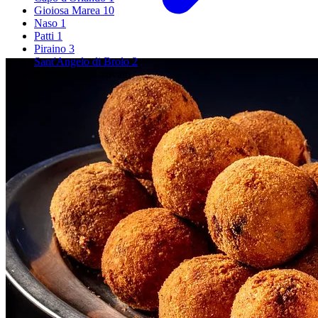
Gioiosa Marea
10
Naso
1
Patti
1
Piraino
3
Sant'Angelo di Brolo
2
Nessun borgo trovato