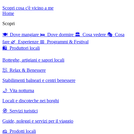
Scopri cosa c'è vicino a me
Home
Scopri
🍽 Dove mangiare
🛌 Dove dormire
🏛 Cosa vedere
🎭 Cosa
fare
🌿 Esperienze
📅 Programmi & Festival
🛍 Produttori locali
Botteghe, artigiani e sapori locali
🧖 Relax & Benessere
Stabilimenti balneari e centri benessere
🌙 Vita notturna
Locali e discoteche nei borghi
🧭 Servizi turistici
Guide, noleggi e servizi per il viaggio
🧀 Prodotti locali