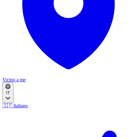
Vicino a me
IT
🇮🇹 Italiano