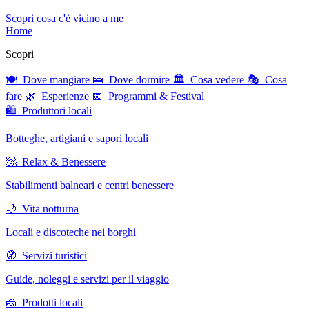
Scopri cosa c'è vicino a me
Home
Scopri
🍽 Dove mangiare
🛌 Dove dormire
🏛 Cosa vedere
🎭 Cosa
fare
🌿 Esperienze
📅 Programmi & Festival
🛍 Produttori locali
Botteghe, artigiani e sapori locali
🧖 Relax & Benessere
Stabilimenti balneari e centri benessere
🌙 Vita notturna
Locali e discoteche nei borghi
🧭 Servizi turistici
Guide, noleggi e servizi per il viaggio
🧀 Prodotti locali