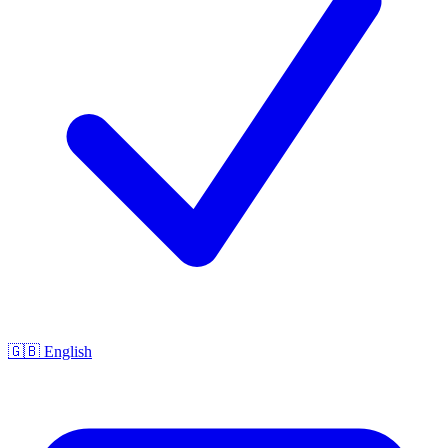
🇬🇧 English