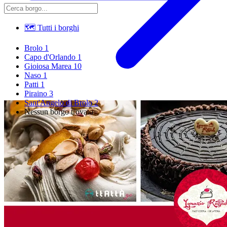
🗺 Tutti i borghi
Brolo
1
Capo d'Orlando
1
Gioiosa Marea
10
Naso
1
Patti
1
Piraino
3
Sant'Angelo di Brolo
2
Nessun borgo trovato