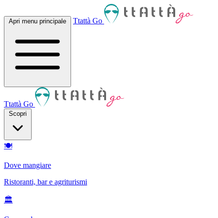
Ttattà Go
Apri menu principale
Ttattà Go
Scopri
🍽
Dove mangiare
Ristoranti, bar e agriturismi
🏛