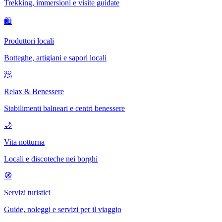
Trekking, immersioni e visite guidate
🛍
Produttori locali
Botteghe, artigiani e sapori locali
🧖
Relax & Benessere
Stabilimenti balneari e centri benessere
🌙
Vita notturna
Locali e discoteche nei borghi
🧭
Servizi turistici
Guide, noleggi e servizi per il viaggio