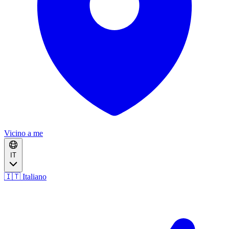
Vicino a me
IT
🇮🇹 Italiano