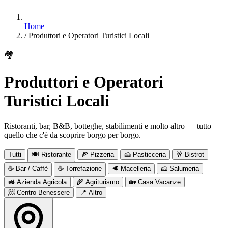
Home
/
Produttori e Operatori Turistici Locali
🏘
Produttori e Operatori
Turistici Locali
Ristoranti, bar, B&B, botteghe, stabilimenti e molto altro — tutto
quello che c'è da scoprire borgo per borgo.
Tutti
🍽 Ristorante
🍕 Pizzeria
🍰 Pasticceria
🥂 Bistrot
☕ Bar / Caffè
☕ Torrefazione
🥩 Macelleria
🧀 Salumeria
🚜 Azienda Agricola
🌾 Agriturismo
🏡 Casa Vacanze
🧖 Centro Benessere
📍 Altro