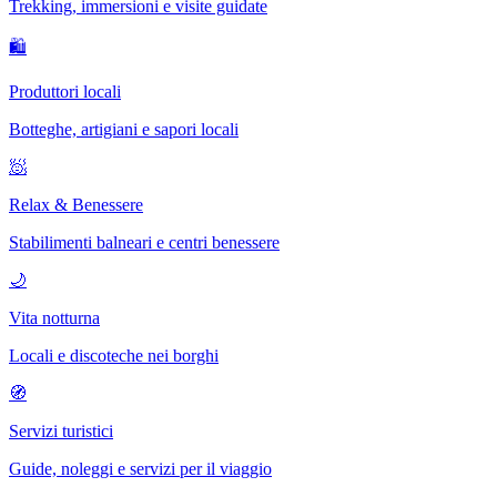
Trekking, immersioni e visite guidate
🛍
Produttori locali
Botteghe, artigiani e sapori locali
🧖
Relax & Benessere
Stabilimenti balneari e centri benessere
🌙
Vita notturna
Locali e discoteche nei borghi
🧭
Servizi turistici
Guide, noleggi e servizi per il viaggio