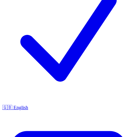
🇬🇧 English