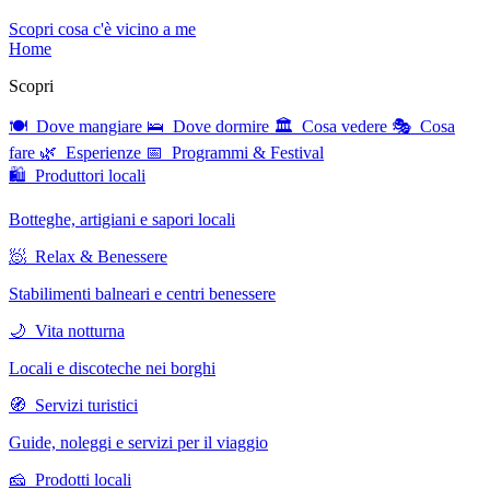
Scopri cosa c'è vicino a me
Home
Scopri
🍽 Dove mangiare
🛌 Dove dormire
🏛 Cosa vedere
🎭 Cosa
fare
🌿 Esperienze
📅 Programmi & Festival
🛍 Produttori locali
Botteghe, artigiani e sapori locali
🧖 Relax & Benessere
Stabilimenti balneari e centri benessere
🌙 Vita notturna
Locali e discoteche nei borghi
🧭 Servizi turistici
Guide, noleggi e servizi per il viaggio
🧀 Prodotti locali