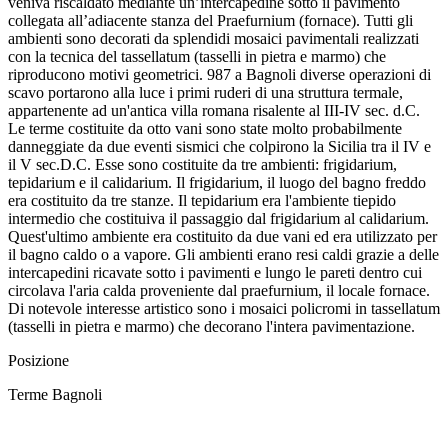
veniva riscaldato mediante un’intercapedine sotto il pavimento
collegata all’adiacente stanza del Praefurnium (fornace). Tutti gli
ambienti sono decorati da splendidi mosaici pavimentali realizzati
con la tecnica del tassellatum (tasselli in pietra e marmo) che
riproducono motivi geometrici. 987 a Bagnoli diverse operazioni di
scavo portarono alla luce i primi ruderi di una struttura termale,
appartenente ad un'antica villa romana risalente al III-IV sec. d.C.
Le terme costituite da otto vani sono state molto probabilmente
danneggiate da due eventi sismici che colpirono la Sicilia tra il IV e
il V sec.D.C. Esse sono costituite da tre ambienti: frigidarium,
tepidarium e il calidarium. Il frigidarium, il luogo del bagno freddo
era costituito da tre stanze. Il tepidarium era l'ambiente tiepido
intermedio che costituiva il passaggio dal frigidarium al calidarium.
Quest'ultimo ambiente era costituito da due vani ed era utilizzato per
il bagno caldo o a vapore. Gli ambienti erano resi caldi grazie a delle
intercapedini ricavate sotto i pavimenti e lungo le pareti dentro cui
circolava l'aria calda proveniente dal praefurnium, il locale fornace.
Di notevole interesse artistico sono i mosaici policromi in tassellatum
(tasselli in pietra e marmo) che decorano l'intera pavimentazione.
Posizione
Terme Bagnoli