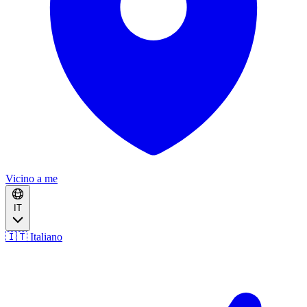
Vicino a me
IT
🇮🇹 Italiano