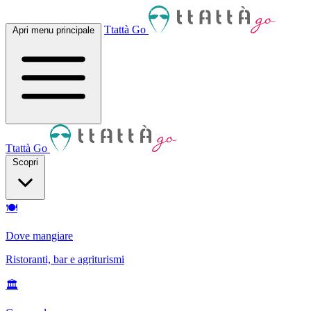
Ttattà Go
Apri menu principale
Ttattà Go
Scopri
🍽
Dove mangiare
Ristoranti, bar e agriturismi
🏛