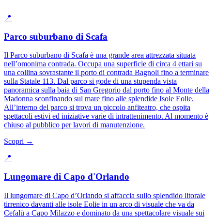
📍
Parco suburbano di Scafa
Il Parco suburbano di Scafa è una grande area attrezzata situata
nell’omonima contrada. Occupa una superficie di circa 4 ettari su
una collina sovrastante il porto di contrada Bagnoli fino a terminare
sulla Statale 113. Dal parco si gode di una stupenda vista
panoramica sulla baia di San Gregorio dal porto fino al Monte della
Madonna sconfinando sul mare fino alle splendide Isole Eolie.
All’interno del parco si trova un piccolo anfiteatro, che ospita
spettacoli estivi ed iniziative varie di intrattenimento. Al momento è
chiuso al pubblico per lavori di manutenzione.
Scopri →
📍
Lungomare di Capo d'Orlando
Il lungomare di Capo d’Orlando si affaccia sullo splendido litorale
tirrenico davanti alle isole Eolie in un arco di visuale che va da
Cefalù a Capo Milazzo e dominato da una spettacolare visuale sui