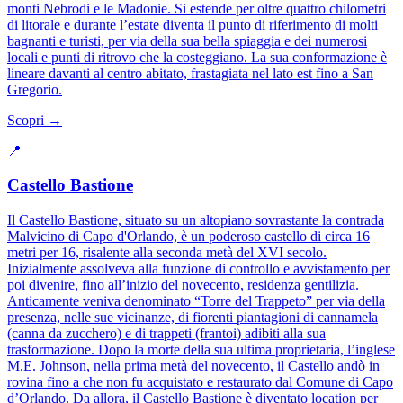
monti Nebrodi e le Madonie. Si estende per oltre quattro chilometri
di litorale e durante l’estate diventa il punto di riferimento di molti
bagnanti e turisti, per via della sua bella spiaggia e dei numerosi
locali e punti di ritrovo che la costeggiano. La sua conformazione è
lineare davanti al centro abitato, frastagiata nel lato est fino a San
Gregorio.
Scopri →
📍
Castello Bastione
Il Castello Bastione, situato su un altopiano sovrastante la contrada
Malvicino di Capo d'Orlando, è un poderoso castello di circa 16
metri per 16, risalente alla seconda metà del XVI secolo.
Inizialmente assolveva alla funzione di controllo e avvistamento per
poi divenire, fino all’inizio del novecento, residenza gentilizia.
Anticamente veniva denominato “Torre del Trappeto” per via della
presenza, nelle sue vicinanze, di fiorenti piantagioni di cannamela
(canna da zucchero) e di trappeti (frantoi) adibiti alla sua
trasformazione. Dopo la morte della sua ultima proprietaria, l’inglese
M.E. Johnson, nella prima metà del novecento, il Castello andò in
rovina fino a che non fu acquistato e restaurato dal Comune di Capo
d’Orlando. Da allora, il Castello Bastione è diventato location per