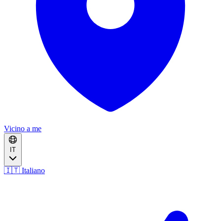
Vicino a me
IT
🇮🇹 Italiano