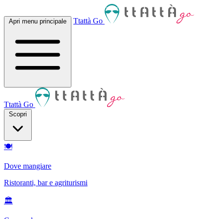
Ttattà Go
Apri menu principale
Ttattà Go
Scopri
🍽
Dove mangiare
Ristoranti, bar e agriturismi
🏛