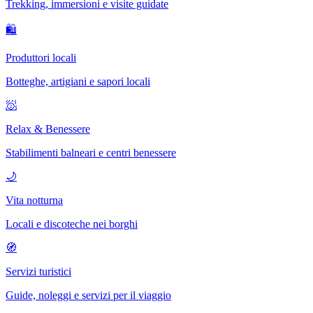
Trekking, immersioni e visite guidate
🛍
Produttori locali
Botteghe, artigiani e sapori locali
🧖
Relax & Benessere
Stabilimenti balneari e centri benessere
🌙
Vita notturna
Locali e discoteche nei borghi
🧭
Servizi turistici
Guide, noleggi e servizi per il viaggio