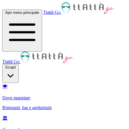
Ttattà Go
Apri menu principale
Ttattà Go
Scopri
🍽
Dove mangiare
Ristoranti, bar e agriturismi
🏛