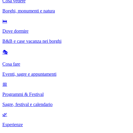
Cosa vedere
Borghi, monumenti e natura
🛌
Dove dormire
B&B e case vacanza nei borghi
🎭
Cosa fare
Eventi, sagre e appuntamenti
📅
Programmi & Festival
Sagre, festival e calendario
🌿
Esperienze