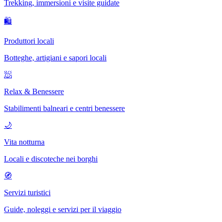
Trekking, immersioni e visite guidate
🛍
Produttori locali
Botteghe, artigiani e sapori locali
🧖
Relax & Benessere
Stabilimenti balneari e centri benessere
🌙
Vita notturna
Locali e discoteche nei borghi
🧭
Servizi turistici
Guide, noleggi e servizi per il viaggio