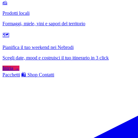
🧀
Prodotti locali
Formaggi, miele, vini e sapori del territorio
🗺
Pianifica il tuo weekend nei Nebrodi
Scegli date, mood e costruisci il tuo itinerario in 3 click
Inizia →
Pacchetti
🛍️ Shop
Contatti