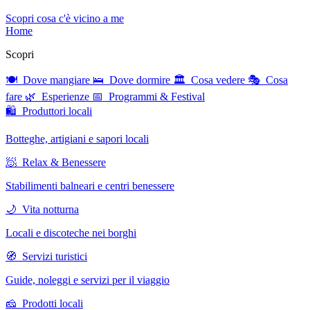
Scopri cosa c'è vicino a me
Home
Scopri
🍽 Dove mangiare
🛌 Dove dormire
🏛 Cosa vedere
🎭 Cosa
fare
🌿 Esperienze
📅 Programmi & Festival
🛍 Produttori locali
Botteghe, artigiani e sapori locali
🧖 Relax & Benessere
Stabilimenti balneari e centri benessere
🌙 Vita notturna
Locali e discoteche nei borghi
🧭 Servizi turistici
Guide, noleggi e servizi per il viaggio
🧀 Prodotti locali