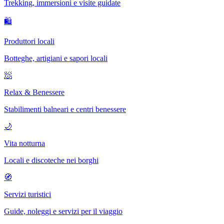
Trekking, immersioni e visite guidate
🛍
Produttori locali
Botteghe, artigiani e sapori locali
🧖
Relax & Benessere
Stabilimenti balneari e centri benessere
🌙
Vita notturna
Locali e discoteche nei borghi
🧭
Servizi turistici
Guide, noleggi e servizi per il viaggio