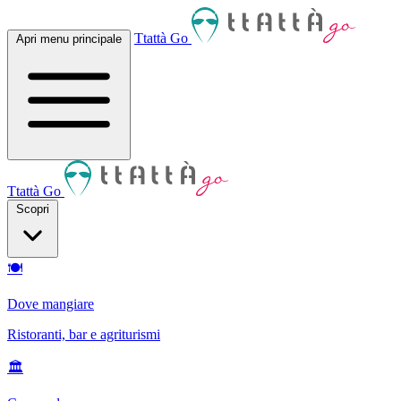
Ttattà Go
Apri menu principale
Ttattà Go
Scopri
🍽
Dove mangiare
Ristoranti, bar e agriturismi
🏛