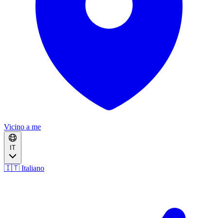
Vicino a me
IT
🇮🇹 Italiano