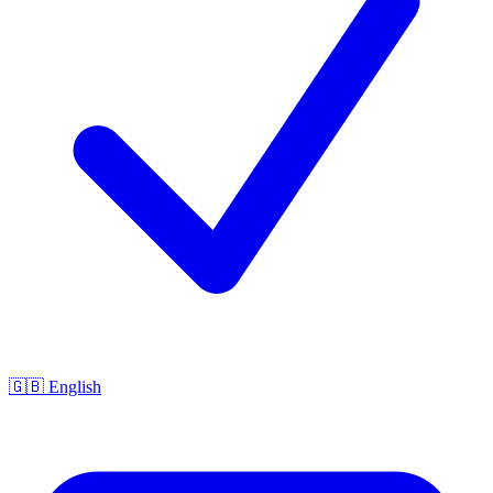
🇬🇧 English