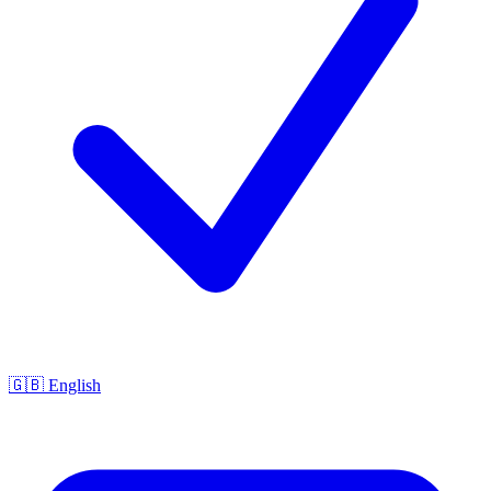
🇬🇧 English