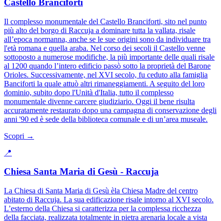
Castello Branciforti
Il complesso monumentale del Castello Branciforti, sito nel punto
più alto del borgo di Raccuja a dominare tutta la vallata, risale
all’epoca normanna, anche se le sue origini sono da individuare tra
l'età romana e quella araba. Nel corso dei secoli il Castello venne
sottoposto a numerose modifiche, la più importante delle quali risale
al 1200 quando l’intero edificio passò sotto la proprietà del Barone
Orioles. Successivamente, nel XVI secolo, fu ceduto alla famiglia
Banciforti la quale attuò altri rimaneggiamenti. A seguito del loro
dominio, subito dopo l'Unità d'Italia, tutto il complesso
monumentale divenne carcere giudiziario. Oggi il bene risulta
accuratamente restaurato dopo una campagna di conservazione degli
anni '90 ed è sede della biblioteca comunale e di un’area museale.
Scopri →
📍
Chiesa Santa Maria di Gesù - Raccuja
La Chiesa di Santa Maria di Gesù èla Chiesa Madre del centro
abitato di Raccuja. La sua edificazione risale intorno al XVI secolo.
L’esterno della Chiesa si caratterizza per la complessa ricchezza
della facciata, realizzata totalmente in pietra arenaria locale a vista