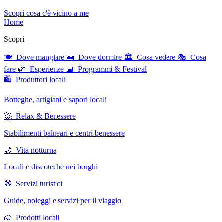
Scopri cosa c'è vicino a me
Home
Scopri
🍽 Dove mangiare
🛌 Dove dormire
🏛 Cosa vedere
🎭 Cosa
fare
🌿 Esperienze
📅 Programmi & Festival
🛍 Produttori locali
Botteghe, artigiani e sapori locali
🧖 Relax & Benessere
Stabilimenti balneari e centri benessere
🌙 Vita notturna
Locali e discoteche nei borghi
🧭 Servizi turistici
Guide, noleggi e servizi per il viaggio
🧀 Prodotti locali