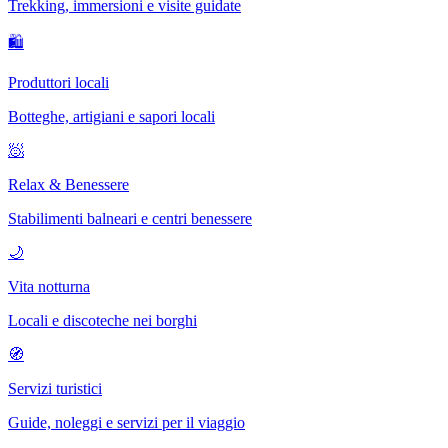
Trekking, immersioni e visite guidate
🛍
Produttori locali
Botteghe, artigiani e sapori locali
🧖
Relax & Benessere
Stabilimenti balneari e centri benessere
🌙
Vita notturna
Locali e discoteche nei borghi
🧭
Servizi turistici
Guide, noleggi e servizi per il viaggio