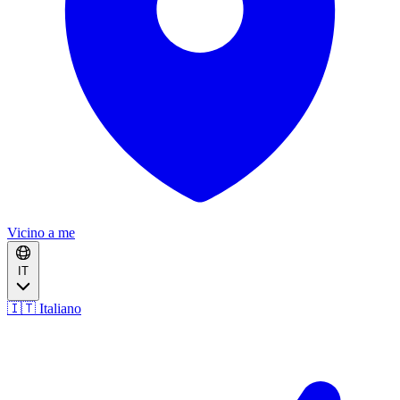
Vicino a me
IT
🇮🇹 Italiano