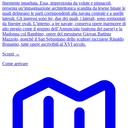
finemente intagliata. Essa, impreziosita da volute e pinnacoli,
presenta un’impaginazione architettonica scandita da lesene binate le
quali delineano le parti corrispondenti alla navata centrale e a quelle
laterali. Gli ingressi sono tre, due dei quali, i laterali, sono sormontati
da finestre ovali. L’interno, a tre navate, conserva opere marmoree di
alto pregio come il gruppo dell’Annunciata (patrona del paese) e la
Madonna col Bambino, opere del messinese Giovan Battista
Mazzolo, nonchè il San Sebastiano dello scultore raccuiese Rinaldo
Bonanno, tutte opere ascrivibili al XVI secolo.
Scopri →
Come arrivare