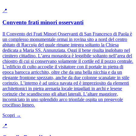
📍
Convento frati minori osservanti
Il Convento dei Frati Minori Osservanti di San Francesco di Paola è
un complesso monumentale ormai in rovina sito a nord del centro
abitato di Raccuja del quale rimane integra soltanto la Chiesa
dedicata a Maria SS. Annunziata. Oggi il bene risulta inglobato nel
cimitero cittadino. L’area monastica è leggibile soltanto nell’area del
chiostro di cui si conservano solamente il cortile ed il pozzo centrale.
L’edificio di culto accoglie il visitatore con il portale in pietra di
epoca barocca arricchito, oltre che da una bella nicchia e da un
elegante frontone spezzato, anche da due colonne scanalate in stile
corinzio. L’interno è ad unica navata ed è impreziosito da elementi
architettonici in pietra arenaria locale intagliati in archi e lesene
corinzie che scandiscono gli altari laterali. L’altare maggiore,
incorniciato in uno splendido arco trionfale ospita un pregevole
crocifisso ligneo.
Scopri →
📍