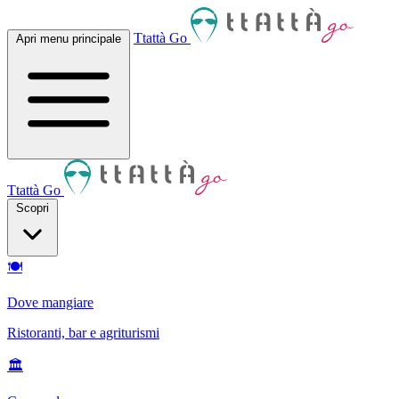
Ttattà Go
Apri menu principale
Ttattà Go
Scopri
🍽
Dove mangiare
Ristoranti, bar e agriturismi
🏛