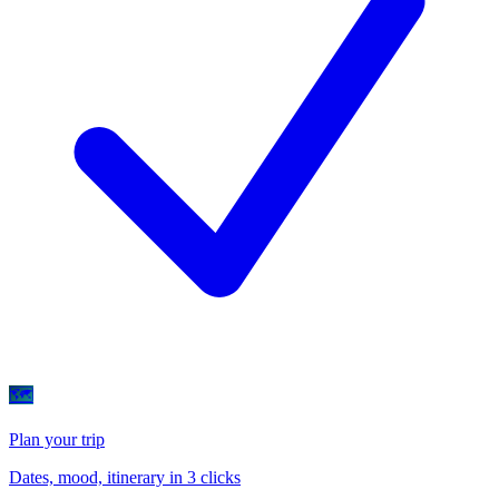
🗺
Plan your trip
Dates, mood, itinerary in 3 clicks