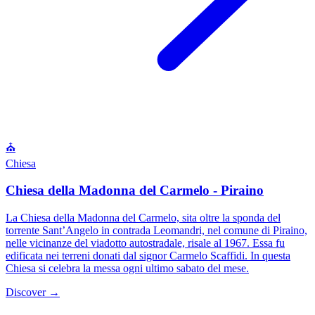
⛪
Chiesa
Chiesa della Madonna del Carmelo - Piraino
La Chiesa della Madonna del Carmelo, sita oltre la sponda del
torrente Sant’Angelo in contrada Leomandri, nel comune di Piraino,
nelle vicinanze del viadotto autostradale, risale al 1967. Essa fu
edificata nei terreni donati dal signor Carmelo Scaffidi. In questa
Chiesa si celebra la messa ogni ultimo sabato del mese.
Discover →