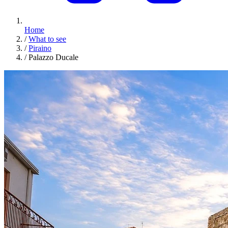
Home
/
What to see
/
Piraino
/
Palazzo Ducale