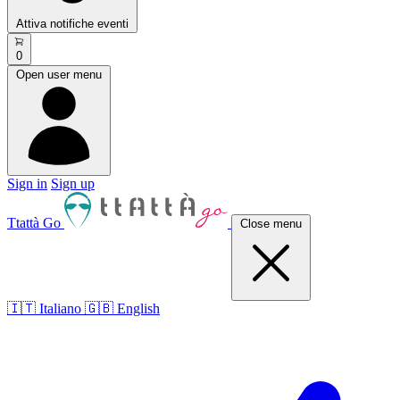
Attiva notifiche eventi
0
Open user menu
Sign in
Sign up
Ttattà Go
Close menu
🇮🇹 Italiano
🇬🇧 English