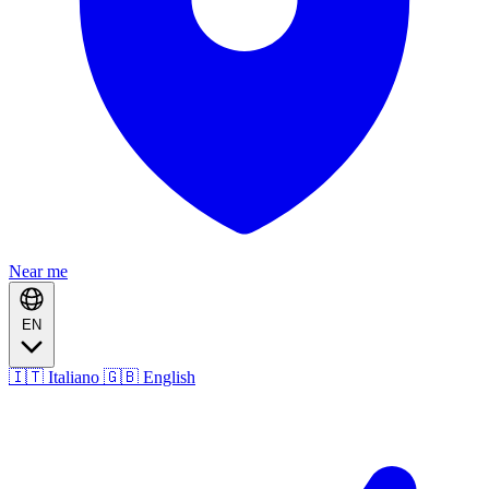
Near me
EN
🇮🇹 Italiano
🇬🇧 English