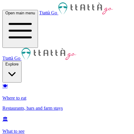
Ttattà Go
Open main menu
Ttattà Go
Explore
🍽
Where to eat
Restaurants, bars and farm stays
🏛
What to see