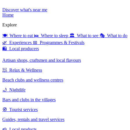
Discover what's near me
Home
Explore
🍽 Where to eat
🛌 Where to sleep
🏛 What to see
🎭 What to do
🌿 Experiences
📅 Programmes & Festivals
🛍 Local producers
Artisan shops, craftsmen and local flavours
🧖 Relax & Wellness
Beach clubs and wellness centres
🌙 Nightlife
Bars and clubs in the villages
🧭 Tourist services
Guides, rentals and travel services
🧀 Local products