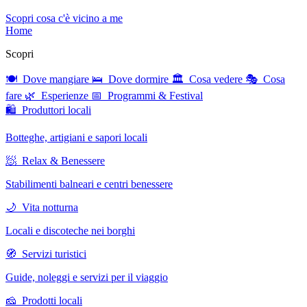
Scopri cosa c'è vicino a me
Home
Scopri
🍽 Dove mangiare
🛌 Dove dormire
🏛 Cosa vedere
🎭 Cosa
fare
🌿 Esperienze
📅 Programmi & Festival
🛍 Produttori locali
Botteghe, artigiani e sapori locali
🧖 Relax & Benessere
Stabilimenti balneari e centri benessere
🌙 Vita notturna
Locali e discoteche nei borghi
🧭 Servizi turistici
Guide, noleggi e servizi per il viaggio
🧀 Prodotti locali