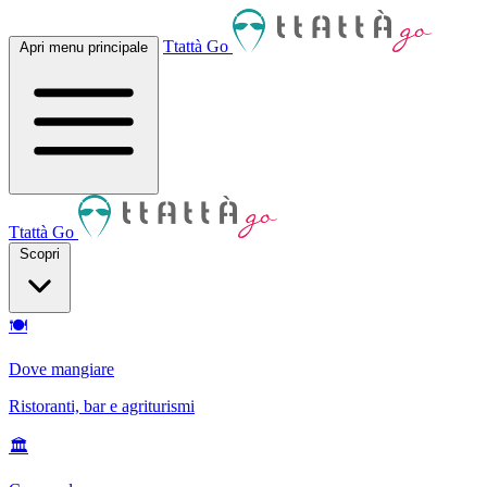
Ttattà Go
Apri menu principale
Ttattà Go
Scopri
🍽
Dove mangiare
Ristoranti, bar e agriturismi
🏛