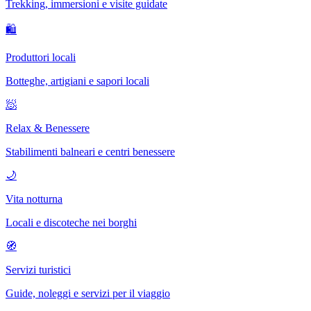
Trekking, immersioni e visite guidate
🛍
Produttori locali
Botteghe, artigiani e sapori locali
🧖
Relax & Benessere
Stabilimenti balneari e centri benessere
🌙
Vita notturna
Locali e discoteche nei borghi
🧭
Servizi turistici
Guide, noleggi e servizi per il viaggio