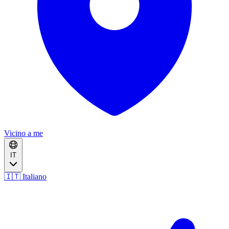
Vicino a me
IT
🇮🇹 Italiano