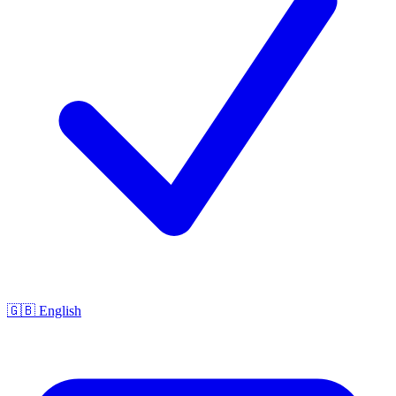
🇬🇧 English